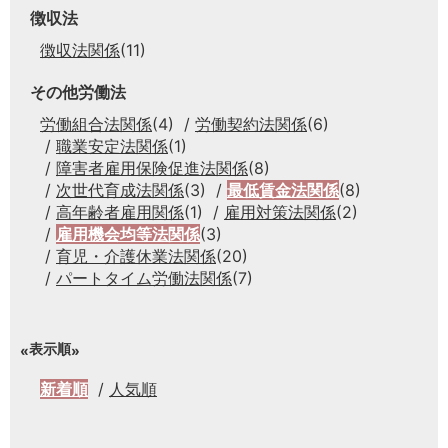
徴収法
徴収法関係
(11)
その他労働法
労働組合法関係
(4)
労働契約法関係
(6)
職業安定法関係
(1)
障害者雇用保険促進法関係
(8)
次世代育成法関係
(3)
最低賃金法関係
(8)
高年齢者雇用関係
(1)
雇用対策法関係
(2)
雇用機会均等法関係
(3)
育児・介護休業法関係
(20)
パートタイム労働法関係
(7)
表示順
新着順
人気順