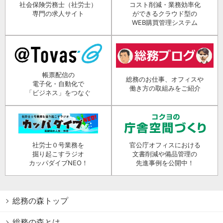
社会保険労務士（社労士）
コスト削減・業務効率化
専門の求人サイト
ができるクラウド型の
WEB購買管理システム
帳票配信の
総務のお仕事、オフィスや
電子化・自動化で
働き方の取組みをご紹介
「ビジネス」をつなぐ
社労士０号業務を
官公庁オフィスにおける
掘り起こすラジオ
文書削減や備品管理の
カッパダイブNEO！
先進事例を公開中！
総務の森トップ
総務の森とは