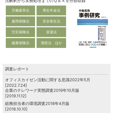
法解釈から実務処理までのＱ＆Ａを分類収録
労働基準法
厚生年金法
雇用保険法
安全衛生法
労災保険法
派遣法
健康保険法
徴収法 ほか
調査レポート
オフィスカイゼン活動に関する意識2022年5月
[2022.7.24]
企業のテレワーク実態調査2019年10月版
[2019.11.12]
総務担当者の環境調査2018年4月版
[2018.10.10]