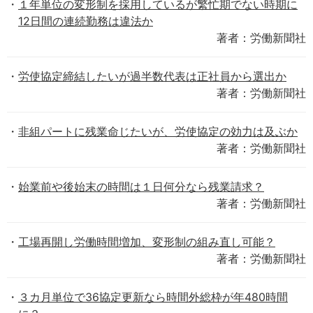
１年単位の変形制を採用しているが繁忙期でない時期に
12日間の連続勤務は違法か
著者：労働新聞社
労使協定締結したいが過半数代表は正社員から選出か
著者：労働新聞社
非組パートに残業命じたいが、労使協定の効力は及ぶか
著者：労働新聞社
始業前や後始末の時間は１日何分なら残業請求？
著者：労働新聞社
工場再開し労働時間増加、変形制の組み直し可能？
著者：労働新聞社
３カ月単位で36協定更新なら時間外総枠が年480時間