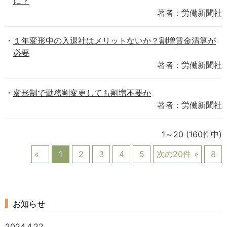
に？
著者：労働新聞社
１年変形中の入退社はメリットないか？割増賃金清算が
必要
著者：労働新聞社
変形制で勤務割変更しても割増不要か
著者：労働新聞社
1～20
(160件中)
1
2
3
4
5
次の20件
8
お知らせ
2024.4.22