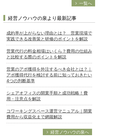
一覧へ
経営ノウハウの泉より最新記事
成約率が上がらない理由とは？ 営業現場で
実践できる改善策と研修のポイントを解説
営業代行の料金相場はいくら？費用の仕組み
と比較する際のポイントを解説
営業のアポ獲得を外注するべき会社とは？｜
アポ獲得代行を検討する前に知っておきたい
4つの判断基準
シェアオフィスの開業手順と成功戦略！費
用・注意点を解説
コワーキングスペース運営マニュアル｜開業
費用から収益化まで網羅解説
経営ノウハウの泉へ