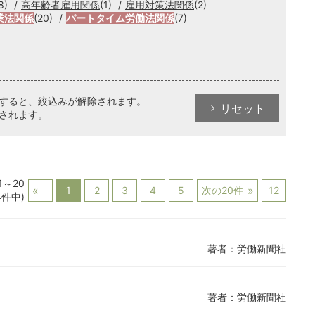
8)
高年齢者雇用関係
(1)
雇用対策法関係
(2)
業法関係
(20)
パートタイム労働法関係
(7)
クすると、絞込みが解除されます。
リセット
されます。
1～20
1
2
3
4
5
次の20件
12
4件中)
著者：労働新聞社
著者：労働新聞社