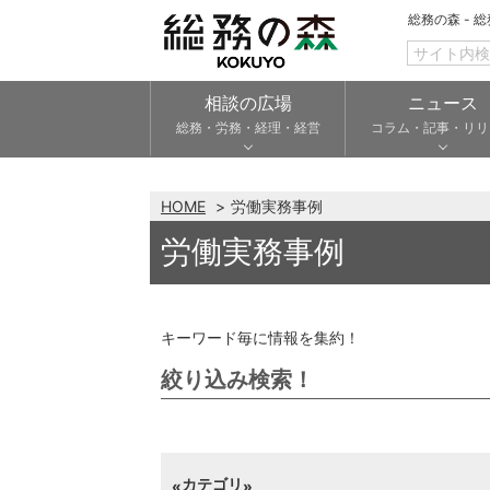
総務の森 - 
相談の広場
ニュース
総務・労務・経理・経営
コラム・記事・リリ
HOME
労働実務事例
労働実務事例
キーワード毎に情報を集約！
絞り込み検索！
カテゴリ