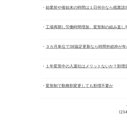
始業前や後始末の時間は１日何分なら残業請
工場再開し労働時間増加、変形制の組み直し
３カ月単位で36協定更新なら時間外総枠が年
１年変形中の入退社はメリットないか？割増
変形制で勤務割変更しても割増不要か
(23