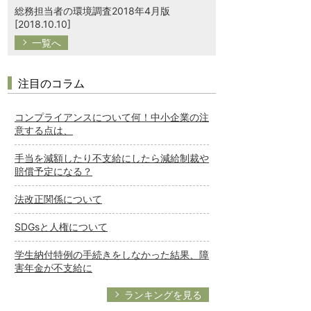
総務担当者の環境調査2018年4月版
[2018.10.10]
一覧へ
注目のコラム
コンプライアンスについて何！中小企業の注
意する点は、
手当を減額したり不支給にしたら減給制裁や
賠償予定になる？
法改正関係について
SDGsと人権について
学生納付特例の手続きをしなかった結果、障
害年金が不支給に
ランキングを見る