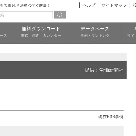
ヘルプ
サイトマップ
総務 労務 経理 法務 今すぐ解決！
無料ダウンロード
データベース
ース
書式・調査・カレンダー
事例・ランキング
社労
提供：労働新聞社
現在636事例