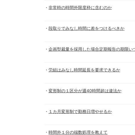
非常時の時間外限度枠に含むのか
段取りでみなし時間に差をつけるべきか
企画型裁量を採用した場合定期報告の期限い
労組はみなし時間延長を要求できるか
変形制の１区分が週40時間超は違法か
１カ月変形制で勤務日増やせるか
時間外１分の端数処理を教えて