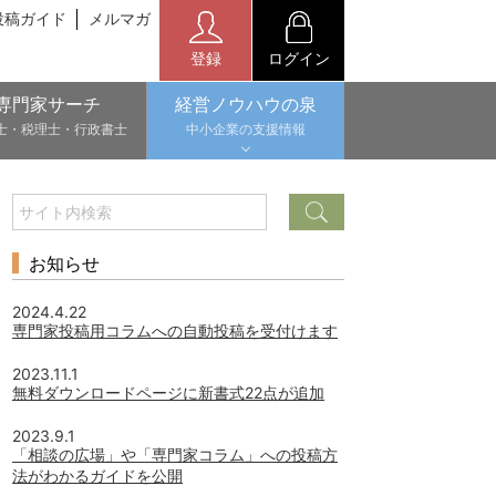
投稿ガイド
メルマガ
登録
ログイン
専門家サーチ
経営ノウハウの泉
士・税理士・行政書士
中小企業の支援情報
お知らせ
2024.4.22
専門家投稿用コラムへの自動投稿を受付けます
2023.11.1
無料ダウンロードページに新書式22点が追加
2023.9.1
「相談の広場」や「専門家コラム」への投稿方
法がわかるガイドを公開