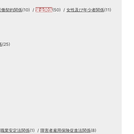
労働契約関係
(10)
賃金関係
(50)
女性及び年少者関係
(11)
係
(25)
職業安定法関係
(1)
障害者雇用保険促進法関係
(8)