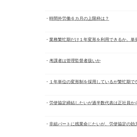
時間外労働６カ月の上限枠は？
業務繁忙期だけ１年変形を利用できるか。単
考課者は管理監督者扱いか
１年単位の変形制を採用しているが繁忙期でな
労使協定締結したいが過半数代表は正社員か
非組パートに残業命じたいが、労使協定の効