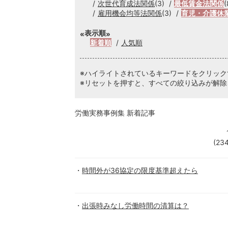
次世代育成法関係
(3)
最低賃金法関係
(
雇用機会均等法関係
(3)
育児・介護休
表示順
新着順
人気順
※ハイライトされているキーワードをクリッ
※リセットを押すと、すべての絞り込みが解除
労働実務事例集 新着記事
(23
時間外が36協定の限度基準超えたら
出張時みなし労働時間の清算は？