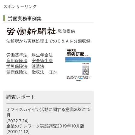
スポンサーリンク
労働実務事例集
監修提供
法解釈から実務処理までのＱ＆Ａを分類収録
労働基準法
厚生年金法
雇用保険法
安全衛生法
労災保険法
派遣法
健康保険法
徴収法 ほか
調査レポート
オフィスカイゼン活動に関する意識2022年5
月
[2022.7.24]
企業のテレワーク実態調査2019年10月版
[2019.11.12]