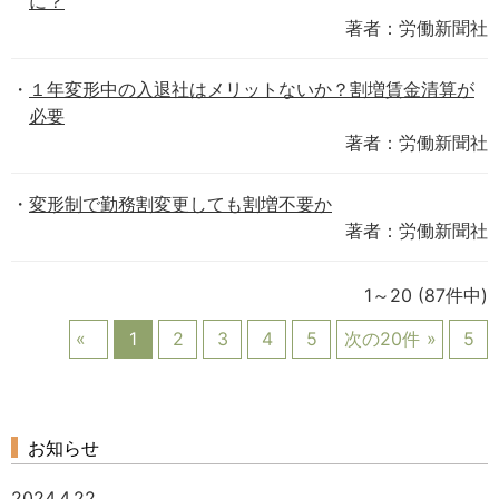
に？
著者：労働新聞社
１年変形中の入退社はメリットないか？割増賃金清算が
必要
著者：労働新聞社
変形制で勤務割変更しても割増不要か
著者：労働新聞社
1～20
(87件中)
1
2
3
4
5
次の20件
5
お知らせ
2024.4.22