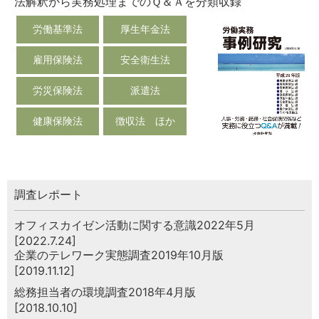
法解釈から実務処理までのＱ＆Ａを分類収録
労働基準法
厚生年金法
雇用保険法
安全衛生法
労災保険法
派遣法
健康保険法
徴収法 ほか
調査レポート
オフィスカイゼン活動に関する意識2022年5月
[2022.7.24]
企業のテレワーク実態調査2019年10月版
[2019.11.12]
総務担当者の環境調査2018年4月版
[2018.10.10]