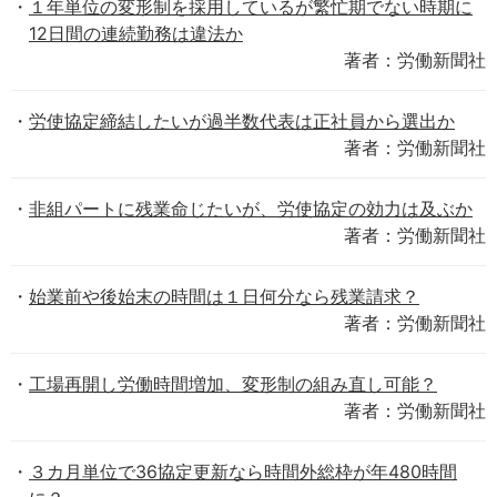
１年単位の変形制を採用しているが繁忙期でない時期に
12日間の連続勤務は違法か
著者：労働新聞社
労使協定締結したいが過半数代表は正社員から選出か
著者：労働新聞社
非組パートに残業命じたいが、労使協定の効力は及ぶか
著者：労働新聞社
始業前や後始末の時間は１日何分なら残業請求？
著者：労働新聞社
工場再開し労働時間増加、変形制の組み直し可能？
著者：労働新聞社
３カ月単位で36協定更新なら時間外総枠が年480時間