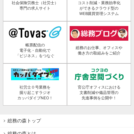
社会保険労務士（社労士）
コスト削減・業務効率化
専門の求人サイト
ができるクラウド型の
WEB購買管理システム
帳票配信の
総務のお仕事、オフィスや
電子化・自動化で
働き方の取組みをご紹介
「ビジネス」をつなぐ
社労士０号業務を
官公庁オフィスにおける
掘り起こすラジオ
文書削減や備品管理の
カッパダイブNEO！
先進事例を公開中！
総務の森トップ
総務の森とは