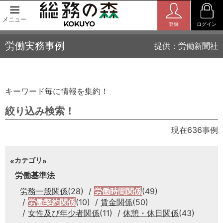
メニュー
登録
ログイン
労働実務事例
提供：労働新聞社
キーワード毎に情報を集約！
絞り込み検索！
現在636事例
カテゴリ
労働基準法
労務一般関係
(28)
労働時間関係
(49)
労働契約関係
(10)
賃金関係
(50)
女性及び年少者関係
(11)
休憩・休日関係
(43)