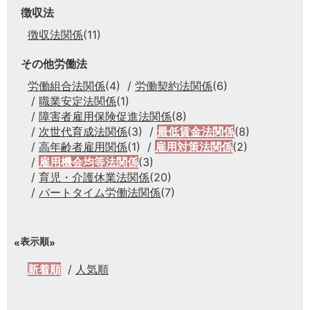
徴収法
徴収法関係
(11)
その他労働法
労働組合法関係
(4)
労働契約法関係
(6)
職業安定法関係
(1)
障害者雇用保険促進法関係
(8)
次世代育成法関係
(3)
最低賃金法関係
(8)
高年齢者雇用関係
(1)
雇用対策法関係
(2)
雇用機会均等法関係
(3)
育児・介護休業法関係
(20)
パートタイム労働法関係
(7)
表示順
新着順
人気順