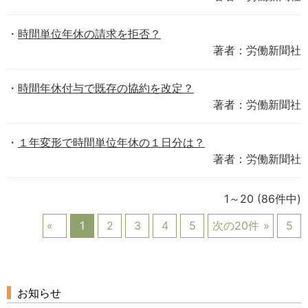
時間単位年休の請求を拒否？
著者：労働新聞社
時間年休付与で既存の協約を改定？
著者：労働新聞社
１年変形で時間単位年休の１日分は？
著者：労働新聞社
1～20
(86件中)
1
2
3
4
5
次の20件
5
お知らせ