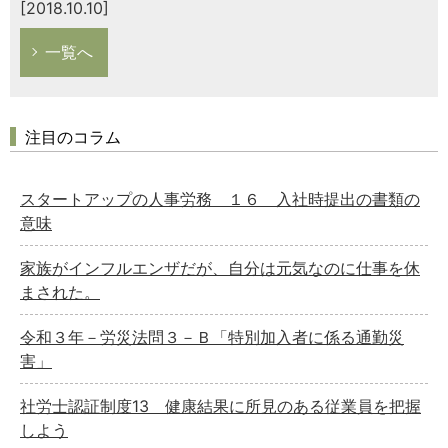
[2018.10.10]
一覧へ
注目のコラム
スタートアップの人事労務 １６ 入社時提出の書類の
意味
家族がインフルエンザだが、自分は元気なのに仕事を休
まされた。
令和３年－労災法問３－Ｂ「特別加入者に係る通勤災
害」
社労士認証制度13 健康結果に所見のある従業員を把握
しよう