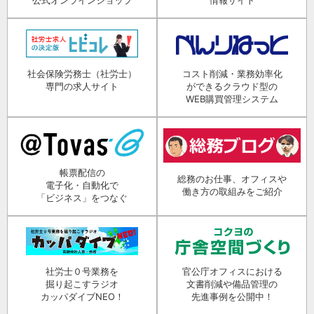
社会保険労務士（社労士）
コスト削減・業務効率化
専門の求人サイト
ができるクラウド型の
WEB購買管理システム
帳票配信の
総務のお仕事、オフィスや
電子化・自動化で
働き方の取組みをご紹介
「ビジネス」をつなぐ
社労士０号業務を
官公庁オフィスにおける
掘り起こすラジオ
文書削減や備品管理の
カッパダイブNEO！
先進事例を公開中！