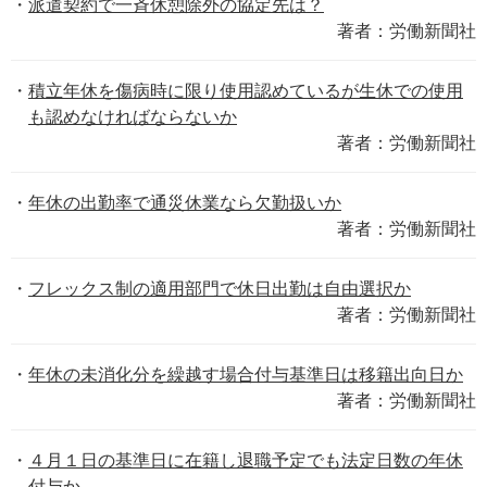
派遣契約で一斉休憩除外の協定先は？
著者：労働新聞社
積立年休を傷病時に限り使用認めているが生休での使用
も認めなければならないか
著者：労働新聞社
年休の出勤率で通災休業なら欠勤扱いか
著者：労働新聞社
フレックス制の適用部門で休日出勤は自由選択か
著者：労働新聞社
年休の未消化分を繰越す場合付与基準日は移籍出向日か
著者：労働新聞社
４月１日の基準日に在籍し退職予定でも法定日数の年休
付与か