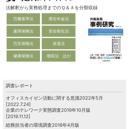
法解釈から実務処理までのＱ＆Ａを分類収録
労働基準法
厚生年金法
雇用保険法
安全衛生法
労災保険法
派遣法
健康保険法
徴収法 ほか
調査レポート
オフィスカイゼン活動に関する意識2022年5月
[2022.7.24]
企業のテレワーク実態調査2019年10月版
[2019.11.12]
総務担当者の環境調査2018年4月版