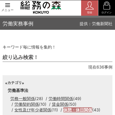
メニュー
登録
ログイン
労働実務事例
提供：労働新聞社
キーワード毎に情報を集約！
絞り込み検索！
現在636事例
カテゴリ
労働基準法
労務一般関係
(28)
労働時間関係
(49)
労働契約関係
(10)
賃金関係
(50)
女性及び年少者関係
(11)
休憩・休日関係
(43)