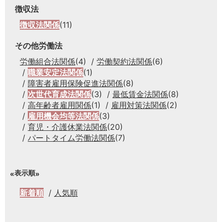
徴収法
徴収法関係
(11)
その他労働法
労働組合法関係
(4)
労働契約法関係
(6)
職業安定法関係
(1)
障害者雇用保険促進法関係
(8)
次世代育成法関係
(3)
最低賃金法関係
(8)
高年齢者雇用関係
(1)
雇用対策法関係
(2)
雇用機会均等法関係
(3)
育児・介護休業法関係
(20)
パートタイム労働法関係
(7)
表示順
新着順
人気順