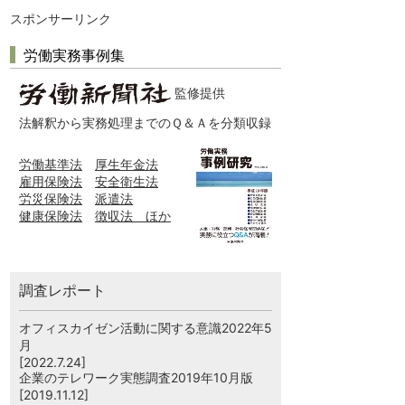
スポンサーリンク
労働実務事例集
監修提供
法解釈から実務処理までのＱ＆Ａを分類収録
労働基準法
厚生年金法
雇用保険法
安全衛生法
労災保険法
派遣法
健康保険法
徴収法 ほか
調査レポート
オフィスカイゼン活動に関する意識2022年5
月
[2022.7.24]
企業のテレワーク実態調査2019年10月版
[2019.11.12]