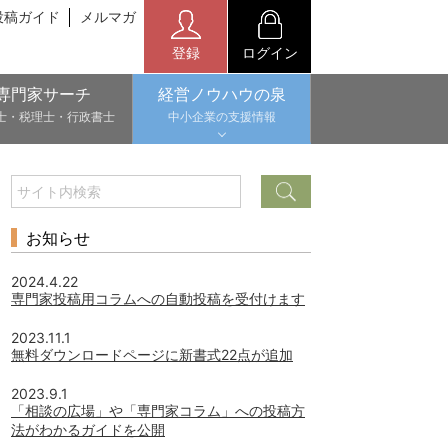
投稿ガイド
メルマガ
登録
ログイン
専門家サーチ
経営ノウハウの泉
士・税理士・行政書士
中小企業の支援情報
お知らせ
2024.4.22
専門家投稿用コラムへの自動投稿を受付けます
2023.11.1
無料ダウンロードページに新書式22点が追加
2023.9.1
「相談の広場」や「専門家コラム」への投稿方
法がわかるガイドを公開