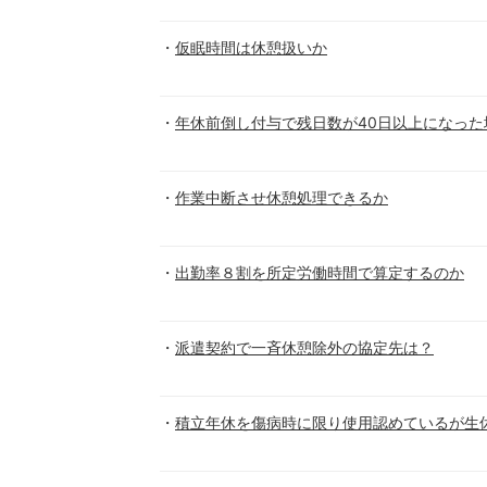
仮眠時間は休憩扱いか
年休前倒し付与で残日数が40日以上になった
作業中断させ休憩処理できるか
出勤率８割を所定労働時間で算定するのか
派遣契約で一斉休憩除外の協定先は？
積立年休を傷病時に限り使用認めているが生