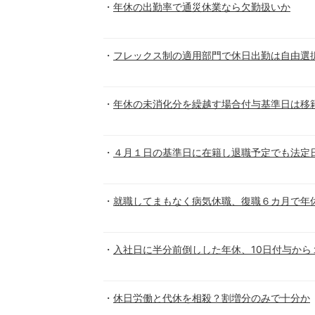
年休の出勤率で通災休業なら欠勤扱いか
フレックス制の適用部門で休日出勤は自由選
年休の未消化分を繰越す場合付与基準日は移
４月１日の基準日に在籍し退職予定でも法定
就職してまもなく病気休職、復職６カ月で年
入社日に半分前倒しした年休、10日付与から
休日労働と代休を相殺？割増分のみで十分か