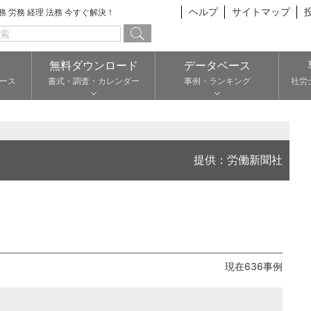
ヘルプ
サイトマップ
総務 労務 経理 法務 今すぐ解決！
無料ダウンロード
データベース
ース
書式・調査・カレンダー
事例・ランキング
社労
提供：労働新聞社
現在636事例