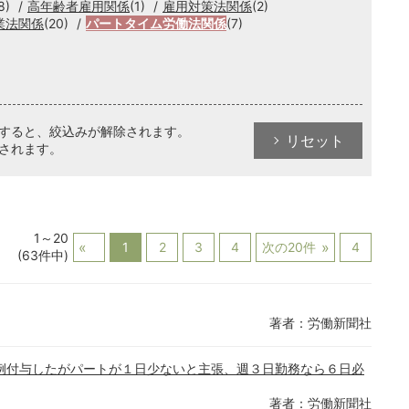
8)
高年齢者雇用関係
(1)
雇用対策法関係
(2)
業法関係
(20)
パートタイム労働法関係
(7)
クすると、絞込みが解除されます。
リセット
されます。
1～20
1
2
3
4
次の20件
4
(63件中)
著者：労働新聞社
例付与したがパートが１日少ないと主張、週３日勤務なら６日必
著者：労働新聞社