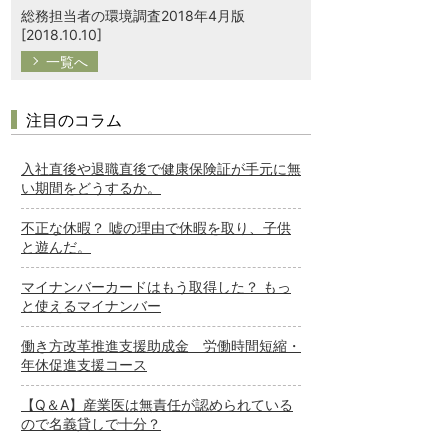
総務担当者の環境調査2018年4月版
[2018.10.10]
一覧へ
注目のコラム
入社直後や退職直後で健康保険証が手元に無
い期間をどうするか。
不正な休暇？ 嘘の理由で休暇を取り、子供
と遊んだ。
マイナンバーカードはもう取得した？ もっ
と使えるマイナンバー
働き方改革推進支援助成金 労働時間短縮・
年休促進支援コース
【Q＆A】産業医は無責任が認められている
ので名義貸しで十分？