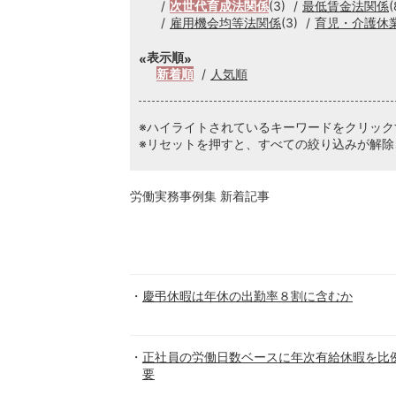
次世代育成法関係
(3)
最低賃金法関係
(
雇用機会均等法関係
(3)
育児・介護休
表示順
新着順
人気順
※ハイライトされているキーワードをクリッ
※リセットを押すと、すべての絞り込みが解除
労働実務事例集 新着記事
慶弔休暇は年休の出勤率８割に含むか
正社員の労働日数ベースに年次有給休暇を比
要