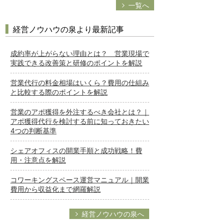
一覧へ
経営ノウハウの泉より最新記事
成約率が上がらない理由とは？ 営業現場で
実践できる改善策と研修のポイントを解説
営業代行の料金相場はいくら？費用の仕組み
と比較する際のポイントを解説
営業のアポ獲得を外注するべき会社とは？｜
アポ獲得代行を検討する前に知っておきたい
4つの判断基準
シェアオフィスの開業手順と成功戦略！費
用・注意点を解説
コワーキングスペース運営マニュアル｜開業
費用から収益化まで網羅解説
経営ノウハウの泉へ