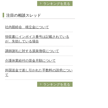
ランキングを見る
注目の相談スレッド
社内親睦会 積立金について
領収書にインボイス番号は記載されている
が、失効している場合
講師謝礼に対する源泉徴収について
介護休業給付の賃金月額について
外国送金で差し引かれた手数料の請求につい
て
ランキングを見る