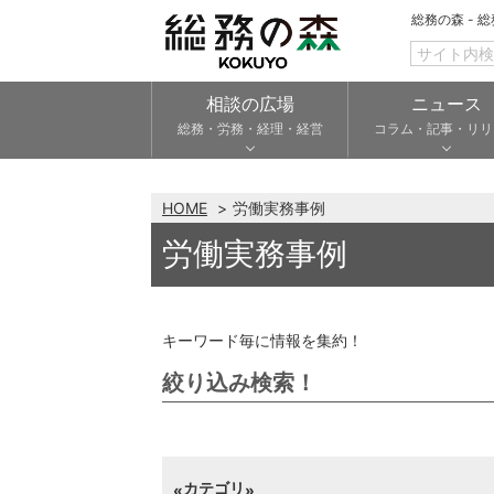
総務の森 - 
相談の広場
ニュース
総務・労務・経理・経営
コラム・記事・リリ
HOME
労働実務事例
労働実務事例
キーワード毎に情報を集約！
絞り込み検索！
カテゴリ