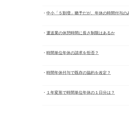
中小「５割増」猶予だが、年休の時間付与の
運送業の休憩時間に長さ制限はあるか
時間単位年休の請求を拒否？
時間年休付与で既存の協約を改定？
１年変形で時間単位年休の１日分は？