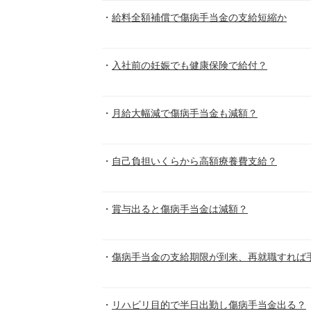
給料全額補償で傷病手当金の支給短縮か
入社前の妊娠でも健康保険で給付？
月給大幅減で傷病手当金も減額？
自己負担いくらから高額療養費支給？
賞与出ると傷病手当金は減額？
傷病手当金の支給期限が到来、再就職すれば
リハビリ目的で半日出勤し傷病手当金出る？