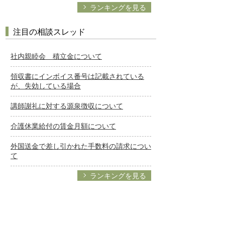
ランキングを見る
注目の相談スレッド
社内親睦会 積立金について
領収書にインボイス番号は記載されている
が、失効している場合
講師謝礼に対する源泉徴収について
介護休業給付の賃金月額について
外国送金で差し引かれた手数料の請求につい
て
ランキングを見る