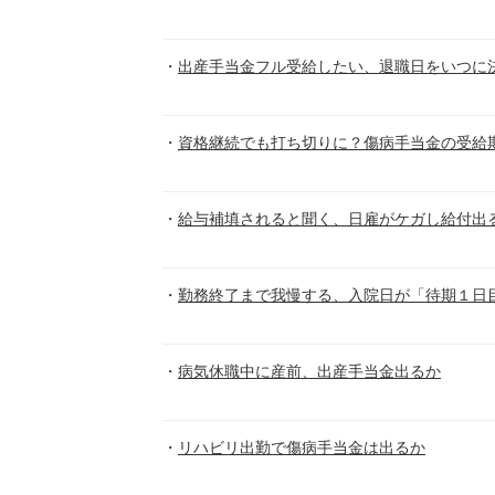
出産手当金フル受給したい、退職日をいつに
資格継続でも打ち切りに？傷病手当金の受給
給与補填されると聞く、日雇がケガし給付出
勤務終了まで我慢する、入院日が「待期１日
病気休職中に産前、出産手当金出るか
リハビリ出勤で傷病手当金は出るか