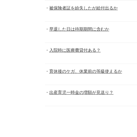
被保険者証を紛失したが給付出るか
早退した日は待期期間に含むか
入院時に医療費貸付ある？
育休後のケガ、休業前の等級使えるか
出産育児一時金の増額が見送り？