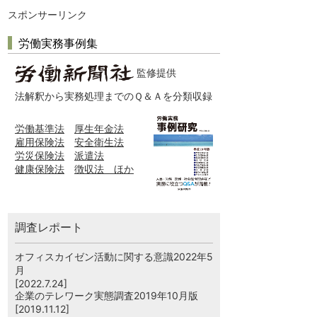
スポンサーリンク
労働実務事例集
監修提供
法解釈から実務処理までのＱ＆Ａを分類収録
労働基準法
厚生年金法
雇用保険法
安全衛生法
労災保険法
派遣法
健康保険法
徴収法 ほか
調査レポート
オフィスカイゼン活動に関する意識2022年5
月
[2022.7.24]
企業のテレワーク実態調査2019年10月版
[2019.11.12]