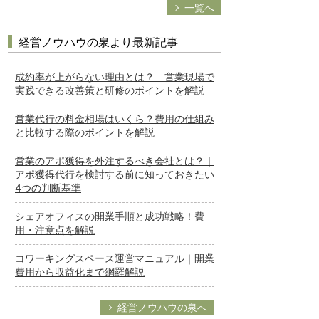
一覧へ
経営ノウハウの泉より最新記事
成約率が上がらない理由とは？ 営業現場で
実践できる改善策と研修のポイントを解説
営業代行の料金相場はいくら？費用の仕組み
と比較する際のポイントを解説
営業のアポ獲得を外注するべき会社とは？｜
アポ獲得代行を検討する前に知っておきたい
4つの判断基準
シェアオフィスの開業手順と成功戦略！費
用・注意点を解説
コワーキングスペース運営マニュアル｜開業
費用から収益化まで網羅解説
経営ノウハウの泉へ