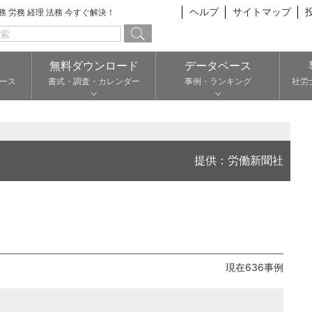
ヘルプ
サイトマップ
総務 労務 経理 法務 今すぐ解決！
無料ダウンロード
データベース
ース
書式・調査・カレンダー
事例・ランキング
社労
提供：労働新聞社
現在636事例