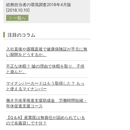
総務担当者の環境調査2018年4月版
[2018.10.10]
一覧へ
注目のコラム
入社直後や退職直後で健康保険証が手元に無
い期間をどうするか。
不正な休暇？ 嘘の理由で休暇を取り、子供
と遊んだ。
マイナンバーカードはもう取得した？ もっ
と使えるマイナンバー
働き方改革推進支援助成金 労働時間短縮・
年休促進支援コース
【Q＆A】産業医は無責任が認められている
ので名義貸しで十分？