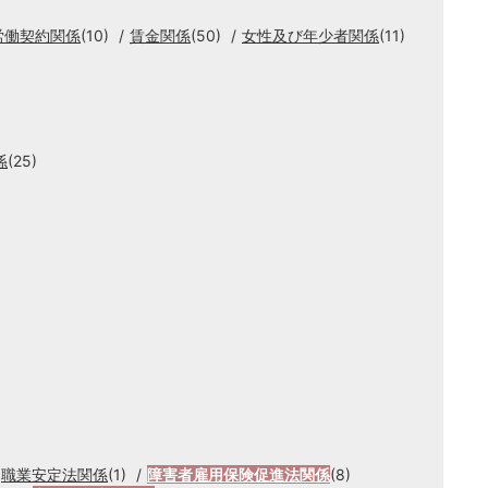
労働契約関係
(10)
賃金関係
(50)
女性及び年少者関係
(11)
係
(25)
職業安定法関係
(1)
障害者雇用保険促進法関係
(8)