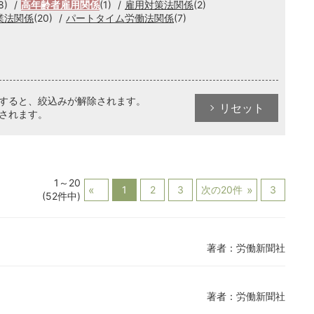
8)
高年齢者雇用関係
(1)
雇用対策法関係
(2)
業法関係
(20)
パートタイム労働法関係
(7)
クすると、絞込みが解除されます。
リセット
されます。
1～20
1
2
3
次の20件
3
(52件中)
著者：労働新聞社
著者：労働新聞社