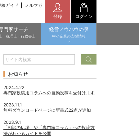
投稿ガイド
メルマガ
登録
ログイン
専門家サーチ
経営ノウハウの泉
士・税理士・行政書士
中小企業の支援情報
お知らせ
2024.4.22
専門家投稿用コラムへの自動投稿を受付けます
2023.11.1
無料ダウンロードページに新書式22点が追加
2023.9.1
「相談の広場」や「専門家コラム」への投稿方
法がわかるガイドを公開