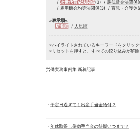
次世代育成法関係
(3)
最低賃金法関係
(
雇用機会均等法関係
(3)
育児・介護休
表示順
新着順
人気順
※ハイライトされているキーワードをクリッ
※リセットを押すと、すべての絞り込みが解除
労働実務事例集 新着記事
予定日過ぎても出産手当金給付？
年休取得し傷病手当金の待期いつまで？