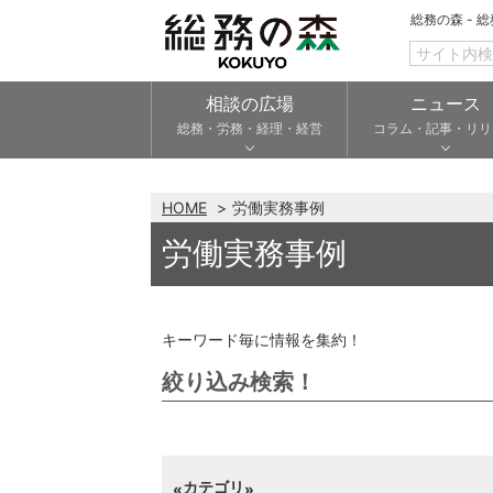
総務の森 - 
相談の広場
ニュース
総務・労務・経理・経営
コラム・記事・リリ
HOME
労働実務事例
労働実務事例
キーワード毎に情報を集約！
絞り込み検索！
カテゴリ