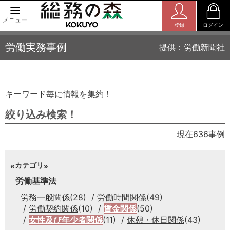
メニュー
登録
ログイン
労働実務事例
提供：労働新聞社
キーワード毎に情報を集約！
絞り込み検索！
現在636事例
カテゴリ
労働基準法
労務一般関係
(28)
労働時間関係
(49)
労働契約関係
(10)
賃金関係
(50)
女性及び年少者関係
(11)
休憩・休日関係
(43)