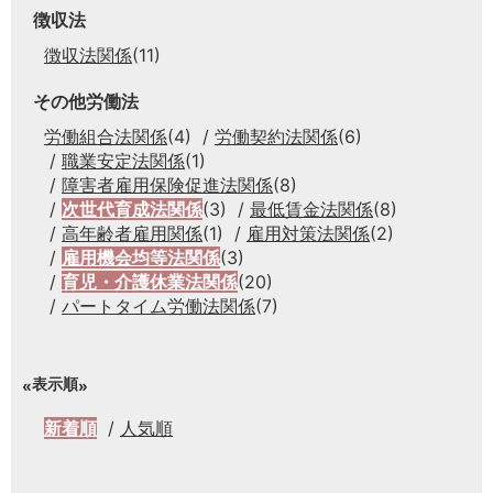
徴収法
徴収法関係
(11)
その他労働法
労働組合法関係
(4)
労働契約法関係
(6)
職業安定法関係
(1)
障害者雇用保険促進法関係
(8)
次世代育成法関係
(3)
最低賃金法関係
(8)
高年齢者雇用関係
(1)
雇用対策法関係
(2)
雇用機会均等法関係
(3)
育児・介護休業法関係
(20)
パートタイム労働法関係
(7)
表示順
新着順
人気順