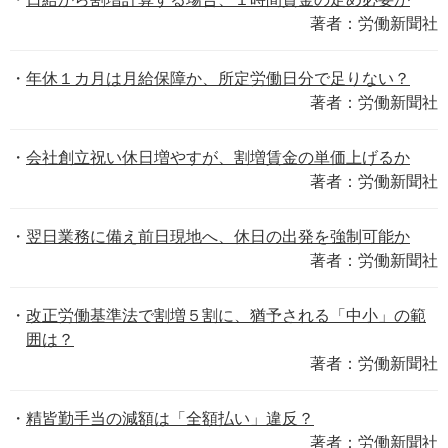
著者：労働新聞社
年休１カ月は月給保障か、所定労働日分で足りない？
著者：労働新聞社
会社創立祝い休日増やすが、割増賃金の単価上げるか
著者：労働新聞社
翌日業務に備え前日現地へ、休日の出発を強制可能か
著者：労働新聞社
改正労働基準法で割増５割に、猶予される「中小」の範
囲は？
著者：労働新聞社
精皆勤手当の減額は「全額払い」違反？
著者：労働新聞社