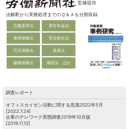
監修提供
法解釈から実務処理までのＱ＆Ａを分類収録
労働基準法
厚生年金法
雇用保険法
安全衛生法
労災保険法
派遣法
健康保険法
徴収法 ほか
調査レポート
オフィスカイゼン活動に関する意識2022年5月
[2022.7.24]
企業のテレワーク実態調査2019年10月版
[2019.11.12]