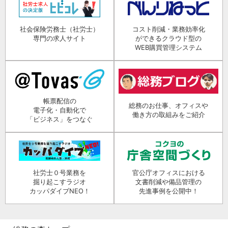
社会保険労務士（社労士）
コスト削減・業務効率化
専門の求人サイト
ができるクラウド型の
WEB購買管理システム
帳票配信の
総務のお仕事、オフィスや
電子化・自動化で
働き方の取組みをご紹介
「ビジネス」をつなぐ
社労士０号業務を
官公庁オフィスにおける
掘り起こすラジオ
文書削減や備品管理の
カッパダイブNEO！
先進事例を公開中！