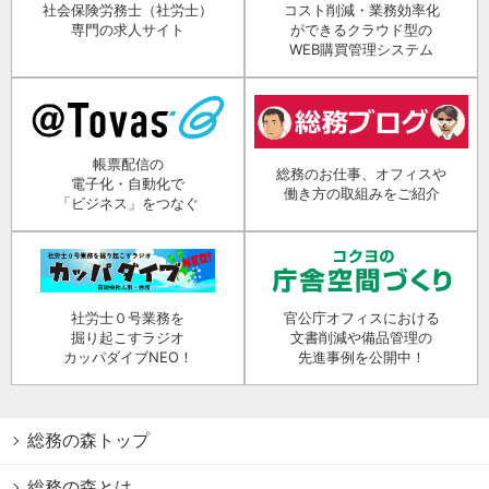
社会保険労務士（社労士）
コスト削減・業務効率化
専門の求人サイト
ができるクラウド型の
WEB購買管理システム
帳票配信の
総務のお仕事、オフィスや
電子化・自動化で
働き方の取組みをご紹介
「ビジネス」をつなぐ
社労士０号業務を
官公庁オフィスにおける
掘り起こすラジオ
文書削減や備品管理の
カッパダイブNEO！
先進事例を公開中！
総務の森トップ
総務の森とは