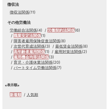
徴収法
徴収法関係
(11)
その他労働法
労働組合法関係
(4)
労働契約法関係
(6)
職業安定法関係
(1)
障害者雇用保険促進法関係
(8)
次世代育成法関係
(3)
最低賃金法関係
(8)
高年齢者雇用関係
(1)
雇用対策法関係
(2)
雇用機会均等法関係
(3)
育児・介護休業法関係
(20)
パートタイム労働法関係
(7)
表示順
新着順
人気順