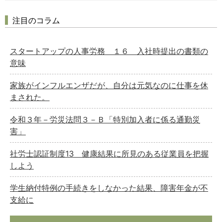
注目のコラム
スタートアップの人事労務 １６ 入社時提出の書類の
意味
家族がインフルエンザだが、自分は元気なのに仕事を休
まされた。
令和３年－労災法問３－Ｂ「特別加入者に係る通勤災
害」
社労士認証制度13 健康結果に所見のある従業員を把握
しよう
学生納付特例の手続きをしなかった結果、障害年金が不
支給に