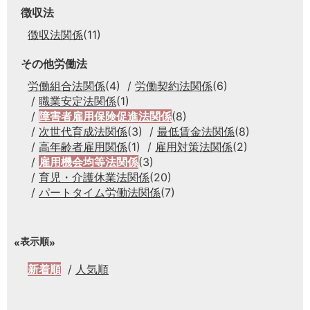
徴収法
徴収法関係
(11)
その他労働法
労働組合法関係
(4)
労働契約法関係
(6)
職業安定法関係
(1)
障害者雇用保険促進法関係
(8)
次世代育成法関係
(3)
最低賃金法関係
(8)
高年齢者雇用関係
(1)
雇用対策法関係
(2)
雇用機会均等法関係
(3)
育児・介護休業法関係
(20)
パートタイム労働法関係
(7)
表示順
新着順
人気順