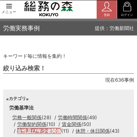
メニュー
登録
ログイン
労働実務事例
提供：労働新聞社
キーワード毎に情報を集約！
絞り込み検索！
現在636事例
カテゴリ
労働基準法
労務一般関係
(28)
労働時間関係
(49)
労働契約関係
(10)
賃金関係
(50)
女性及び年少者関係
(11)
休憩・休日関係
(43)