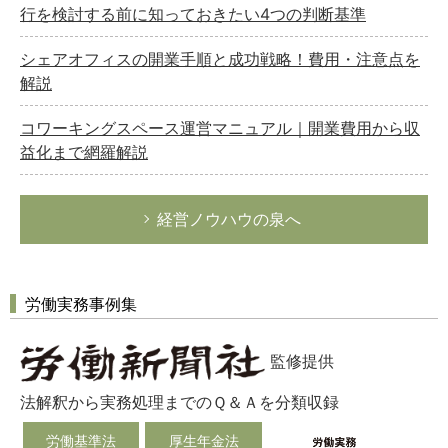
行を検討する前に知っておきたい4つの判断基準
シェアオフィスの開業手順と成功戦略！費用・注意点を
解説
コワーキングスペース運営マニュアル｜開業費用から収
益化まで網羅解説
経営ノウハウの泉へ
労働実務事例集
監修提供
法解釈から実務処理までのＱ＆Ａを分類収録
労働基準法
厚生年金法