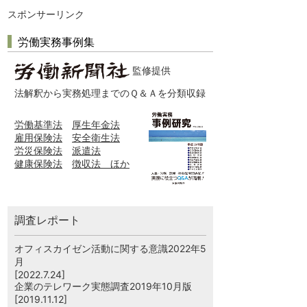
スポンサーリンク
労働実務事例集
監修提供
法解釈から実務処理までのＱ＆Ａを分類収録
労働基準法
厚生年金法
雇用保険法
安全衛生法
労災保険法
派遣法
健康保険法
徴収法 ほか
調査レポート
オフィスカイゼン活動に関する意識2022年5
月
[2022.7.24]
企業のテレワーク実態調査2019年10月版
[2019.11.12]