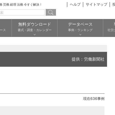
ヘルプ
サイトマップ
総務 労務 経理 法務 今すぐ解決！
無料ダウンロード
データベース
ース
書式・調査・カレンダー
事例・ランキング
社労
提供：労働新聞社
現在636事例