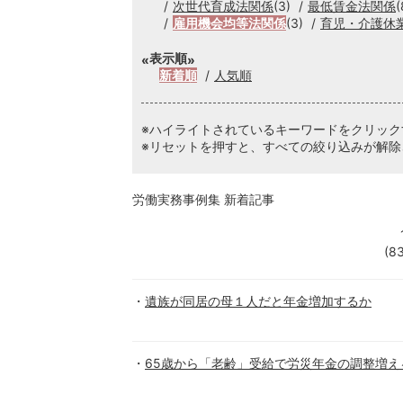
次世代育成法関係
(3)
最低賃金法関係
(
雇用機会均等法関係
(3)
育児・介護休
表示順
新着順
人気順
※ハイライトされているキーワードをクリッ
※リセットを押すと、すべての絞り込みが解除
労働実務事例集 新着記事
(8
遺族が同居の母１人だと年金増加するか
65歳から「老齢」受給で労災年金の調整増え