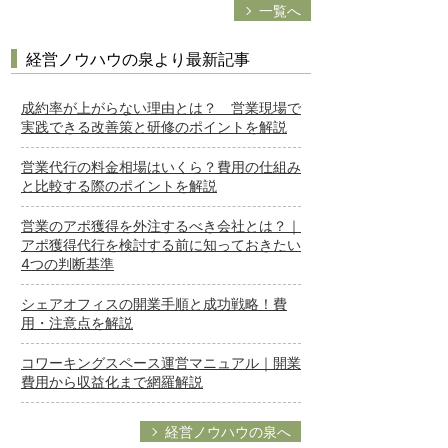
一覧へ
経営ノウハウの泉より最新記事
成約率が上がらない理由とは？ 営業現場で
実践できる改善策と研修のポイントを解説
営業代行の料金相場はいくら？費用の仕組み
と比較する際のポイントを解説
営業のアポ獲得を外注するべき会社とは？｜
アポ獲得代行を検討する前に知っておきたい
4つの判断基準
シェアオフィスの開業手順と成功戦略！費
用・注意点を解説
コワーキングスペース運営マニュアル｜開業
費用から収益化まで網羅解説
経営ノウハウの泉へ