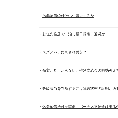
休業補償給付はいつ請求するか
赴任先住居で一泊し翌日帰宅、通災か
スズメバチに刺され労災？
条文が見当たらない、特別支給金の時効教え
等級該当を判断するには障害状態の証明が必
休業補償給付を請求、ボーナス支給金は出る