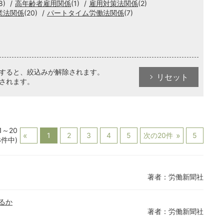
8)
高年齢者雇用関係
(1)
雇用対策法関係
(2)
業法関係
(20)
パートタイム労働法関係
(7)
クすると、絞込みが解除されます。
リセット
されます。
1～20
1
2
3
4
5
次の20件
5
3件中)
著者：労働新聞社
るか
著者：労働新聞社