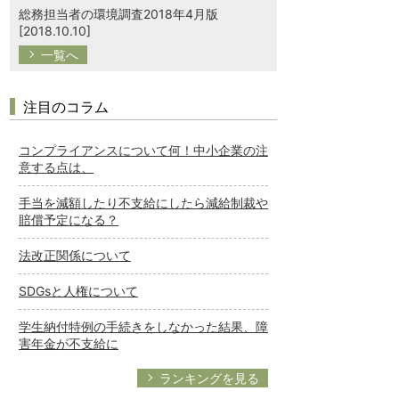
総務担当者の環境調査2018年4月版
[2018.10.10]
一覧へ
注目のコラム
コンプライアンスについて何！中小企業の注
意する点は、
手当を減額したり不支給にしたら減給制裁や
賠償予定になる？
法改正関係について
SDGsと人権について
学生納付特例の手続きをしなかった結果、障
害年金が不支給に
ランキングを見る