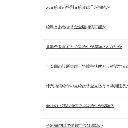
未支給金の特別支給金は子が相続か
給料とあわせ賃金全額補償可能か
見舞金を渡すと労災給付が減額されないか
年１回の診断書廃止で障害状態どう確認する
休業補償給付の支給は賃金支払うと待期延長
会社の上積み補償で労災給付が減額？
子20歳到達で遺族年金は減額か