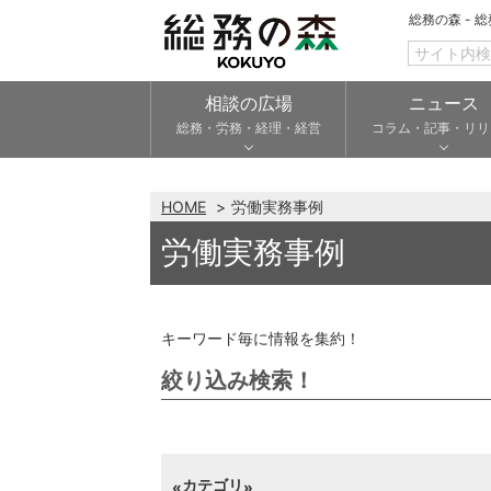
総務の森 - 
相談の広場
ニュース
総務・労務・経理・経営
コラム・記事・リリ
HOME
労働実務事例
労働実務事例
キーワード毎に情報を集約！
絞り込み検索！
カテゴリ