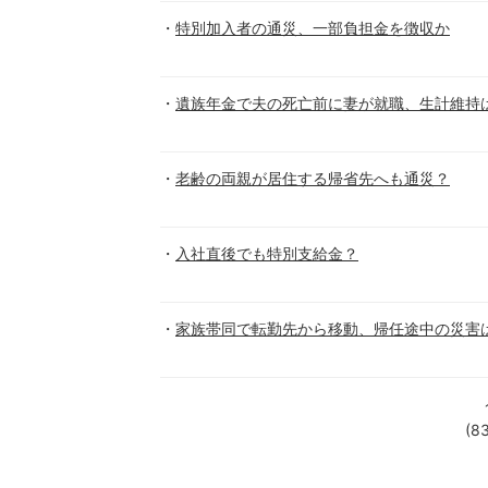
特別加入者の通災、一部負担金を徴収か
遺族年金で夫の死亡前に妻が就職、生計維持
老齢の両親が居住する帰省先へも通災？
入社直後でも特別支給金？
家族帯同で転勤先から移動、帰任途中の災害
(8