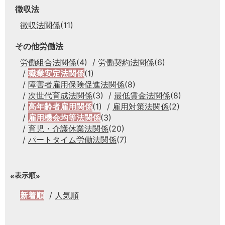
徴収法
徴収法関係
(11)
その他労働法
労働組合法関係
(4)
労働契約法関係
(6)
職業安定法関係
(1)
障害者雇用保険促進法関係
(8)
次世代育成法関係
(3)
最低賃金法関係
(8)
高年齢者雇用関係
(1)
雇用対策法関係
(2)
雇用機会均等法関係
(3)
育児・介護休業法関係
(20)
パートタイム労働法関係
(7)
表示順
新着順
人気順