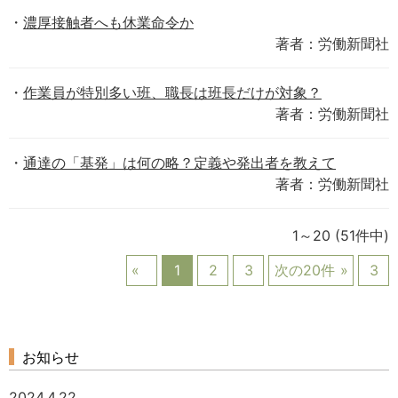
濃厚接触者へも休業命令か
著者：労働新聞社
作業員が特別多い班、職長は班長だけが対象？
著者：労働新聞社
通達の「基発」は何の略？定義や発出者を教えて
著者：労働新聞社
1～20
(51件中)
1
2
3
次の20件
3
お知らせ
2024.4.22