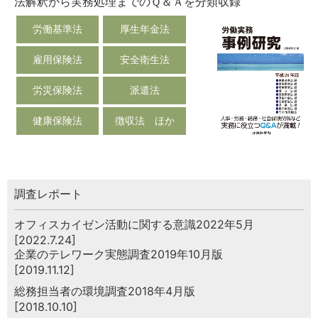
法解釈から実務処理までのＱ＆Ａを分類収録
労働基準法
厚生年金法
雇用保険法
安全衛生法
労災保険法
派遣法
健康保険法
徴収法 ほか
調査レポート
オフィスカイゼン活動に関する意識2022年5月
[2022.7.24]
企業のテレワーク実態調査2019年10月版
[2019.11.12]
総務担当者の環境調査2018年4月版
[2018.10.10]