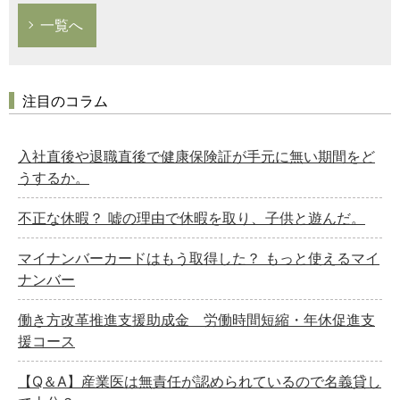
一覧へ
注目のコラム
入社直後や退職直後で健康保険証が手元に無い期間をど
うするか。
不正な休暇？ 嘘の理由で休暇を取り、子供と遊んだ。
マイナンバーカードはもう取得した？ もっと使えるマイ
ナンバー
働き方改革推進支援助成金 労働時間短縮・年休促進支
援コース
【Q＆A】産業医は無責任が認められているので名義貸し