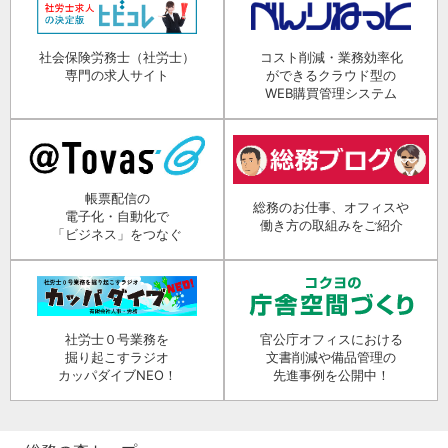
社会保険労務士（社労士）
コスト削減・業務効率化
専門の求人サイト
ができるクラウド型の
WEB購買管理システム
帳票配信の
総務のお仕事、オフィスや
電子化・自動化で
働き方の取組みをご紹介
「ビジネス」をつなぐ
社労士０号業務を
官公庁オフィスにおける
掘り起こすラジオ
文書削減や備品管理の
カッパダイブNEO！
先進事例を公開中！