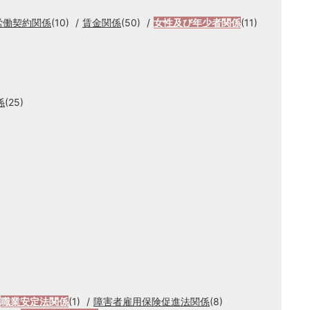
労働契約関係
(10)
賃金関係
(50)
女性及び年少者関係
(11)
係
(25)
職業安定法関係
(1)
障害者雇用保険促進法関係
(8)