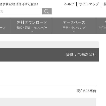
ヘルプ
サイトマップ
総務 労務 経理 法務 今すぐ解決！
無料ダウンロード
データベース
ース
書式・調査・カレンダー
事例・ランキング
社労
提供：労働新聞社
現在636事例