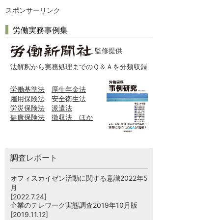
スポンサーリンク
労働実務事例集
監修提供
法解釈から実務処理までのＱ＆Ａを分類収録
労働基準法
厚生年金法
雇用保険法
安全衛生法
労災保険法
派遣法
健康保険法
徴収法 ほか
調査レポート
オフィスカイゼン活動に関する意識2022年5
月
[2022.7.24]
企業のテレワーク実態調査2019年10月版
[2019.11.12]