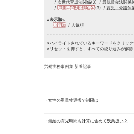
次世代育成法関係
(3)
最低賃金法関係
(
雇用機会均等法関係
(3)
育児・介護休
表示順
新着順
人気順
※ハイライトされているキーワードをクリッ
※リセットを押すと、すべての絞り込みが解除
労働実務事例集 新着記事
女性の重量物運搬で制限は
無給の育児時間も計算に含めて残業扱い？