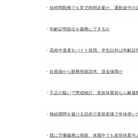
短時間勤務でも育児時間必要か、通勤途中の
年齢証明提出を義務にできるか
高校中退者をバイト採用、学生以外は年齢証
妊産婦から勤務免除請求、賃金保障か
不正の疑いで懲戒検討、産前休業前なら解雇
無給期間を避ける目的で産前産後で年休使い
既に労働義務は免除、休職中でも産前休業与