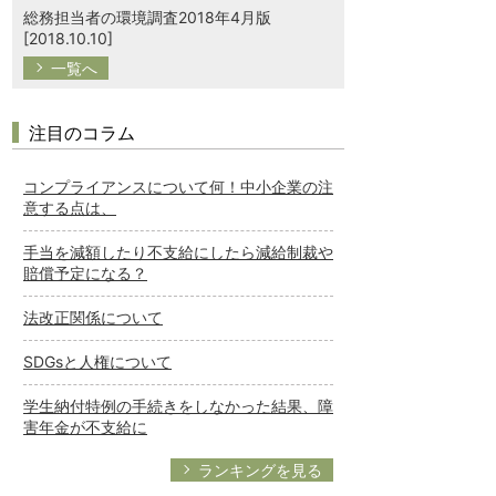
総務担当者の環境調査2018年4月版
[2018.10.10]
一覧へ
注目のコラム
コンプライアンスについて何！中小企業の注
意する点は、
手当を減額したり不支給にしたら減給制裁や
賠償予定になる？
法改正関係について
SDGsと人権について
学生納付特例の手続きをしなかった結果、障
害年金が不支給に
ランキングを見る