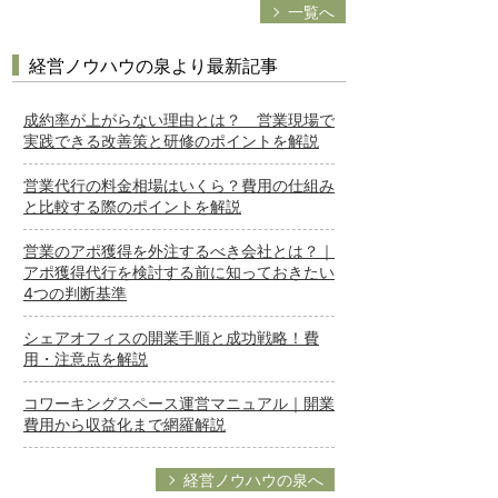
一覧へ
経営ノウハウの泉より最新記事
成約率が上がらない理由とは？ 営業現場で
実践できる改善策と研修のポイントを解説
営業代行の料金相場はいくら？費用の仕組み
と比較する際のポイントを解説
営業のアポ獲得を外注するべき会社とは？｜
アポ獲得代行を検討する前に知っておきたい
4つの判断基準
シェアオフィスの開業手順と成功戦略！費
用・注意点を解説
コワーキングスペース運営マニュアル｜開業
費用から収益化まで網羅解説
経営ノウハウの泉へ