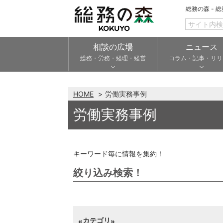
総務の森 - 
相談の広場
ニュース
総務・労務・経理・経営
コラム・記事・リリ
HOME
労働実務事例
労働実務事例
キーワード毎に情報を集約！
絞り込み検索！
カテゴリ