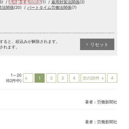
8)
高年齢者雇用関係
(1)
雇用対策法関係
(2)
業法関係
(20)
パートタイム労働法関係
(7)
クすると、絞込みが解除されます。
リセット
されます。
1～20
1
2
3
4
次の20件
4
(62件中)
著者：労働新聞社
著者：労働新聞社