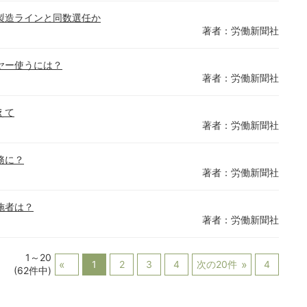
製造ラインと同数選任か
著者：労働新聞社
ヤー使うには？
著者：労働新聞社
えて
著者：労働新聞社
務に？
著者：労働新聞社
施者は？
著者：労働新聞社
1～20
1
2
3
4
次の20件
4
(62件中)