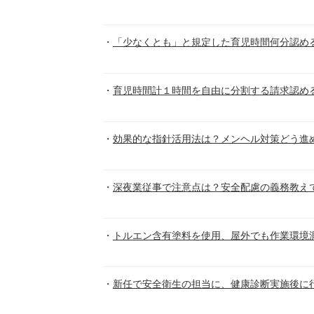
「少なくとも」と規定した育児時間何分認め
育児時間計１時間を自由に分割する請求認め
効果的な指針活用法は？メンヘル対策どう進
深夜業従事で注意点は？安全配慮の義務教え
トルエン含有塗料を使用、屋外でも作業環境測
新任で安全衛生の担当に、健康診断実施後に