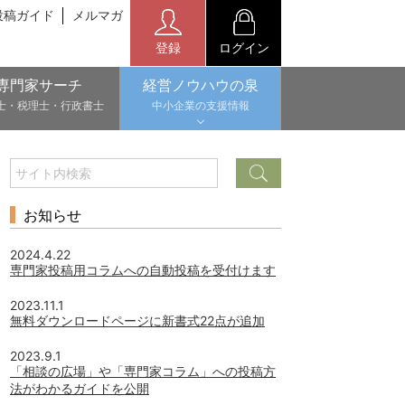
投稿ガイド
メルマガ
登録
ログイン
専門家サーチ
経営ノウハウの泉
士・税理士・行政書士
中小企業の支援情報
お知らせ
2024.4.22
専門家投稿用コラムへの自動投稿を受付けます
2023.11.1
無料ダウンロードページに新書式22点が追加
2023.9.1
「相談の広場」や「専門家コラム」への投稿方
法がわかるガイドを公開