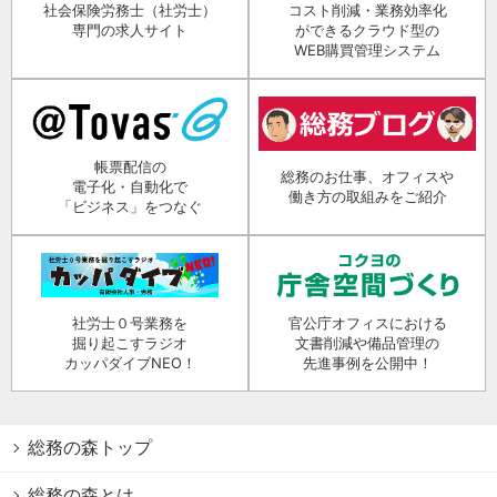
社会保険労務士（社労士）
コスト削減・業務効率化
専門の求人サイト
ができるクラウド型の
WEB購買管理システム
帳票配信の
総務のお仕事、オフィスや
電子化・自動化で
働き方の取組みをご紹介
「ビジネス」をつなぐ
社労士０号業務を
官公庁オフィスにおける
掘り起こすラジオ
文書削減や備品管理の
カッパダイブNEO！
先進事例を公開中！
総務の森トップ
総務の森とは