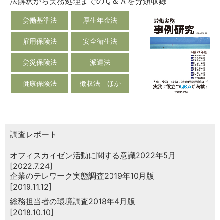
法解釈から実務処理までのＱ＆Ａを分類収録
労働基準法
厚生年金法
雇用保険法
安全衛生法
労災保険法
派遣法
健康保険法
徴収法 ほか
調査レポート
オフィスカイゼン活動に関する意識2022年5月
[2022.7.24]
企業のテレワーク実態調査2019年10月版
[2019.11.12]
総務担当者の環境調査2018年4月版
[2018.10.10]