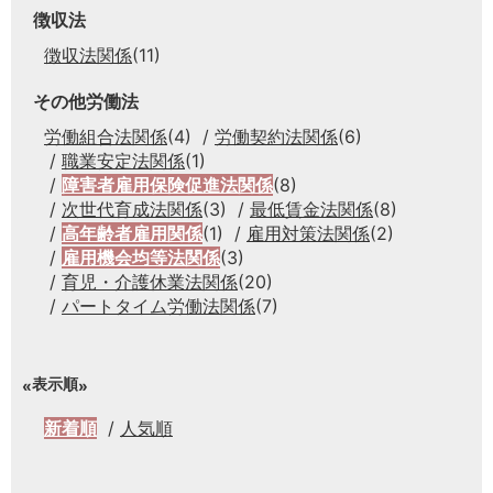
徴収法
徴収法関係
(11)
その他労働法
労働組合法関係
(4)
労働契約法関係
(6)
職業安定法関係
(1)
障害者雇用保険促進法関係
(8)
次世代育成法関係
(3)
最低賃金法関係
(8)
高年齢者雇用関係
(1)
雇用対策法関係
(2)
雇用機会均等法関係
(3)
育児・介護休業法関係
(20)
パートタイム労働法関係
(7)
表示順
新着順
人気順