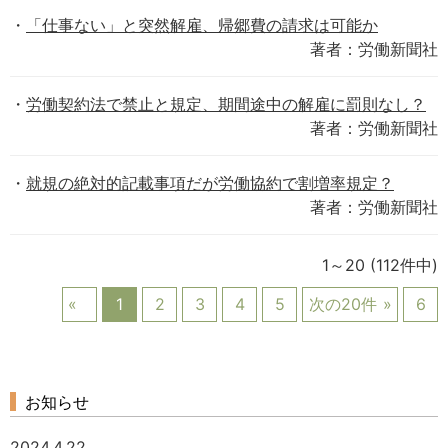
「仕事ない」と突然解雇、帰郷費の請求は可能か
著者：労働新聞社
労働契約法で禁止と規定、期間途中の解雇に罰則なし？
著者：労働新聞社
就規の絶対的記載事項だが労働協約で割増率規定？
著者：労働新聞社
1～20
(112件中)
1
2
3
4
5
次の20件
6
お知らせ
2024.4.22