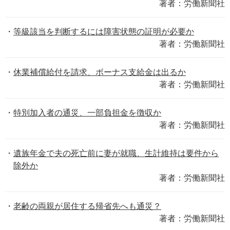
著者：労働新聞社
等級該当を判断するには障害状態の証明が必要か
著者：労働新聞社
休業補償給付を請求、ボーナス支給金は出るか
著者：労働新聞社
特別加入者の通災、一部負担金を徴収か
著者：労働新聞社
遺族年金で夫の死亡前に妻が就職、生計維持は要件から
除外か
著者：労働新聞社
老齢の両親が居住する帰省先へも通災？
著者：労働新聞社