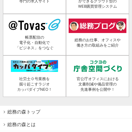
専門の求人サイト
ができるクラウド型の
WEB購買管理システム
帳票配信の
総務のお仕事、オフィスや
電子化・自動化で
働き方の取組みをご紹介
「ビジネス」をつなぐ
社労士０号業務を
官公庁オフィスにおける
掘り起こすラジオ
文書削減や備品管理の
カッパダイブNEO！
先進事例を公開中！
総務の森トップ
総務の森とは