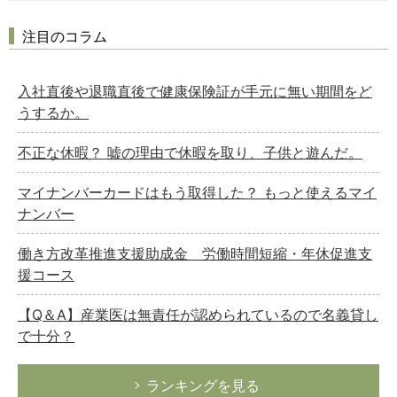
注目のコラム
入社直後や退職直後で健康保険証が手元に無い期間をど
うするか。
不正な休暇？ 嘘の理由で休暇を取り、子供と遊んだ。
マイナンバーカードはもう取得した？ もっと使えるマイ
ナンバー
働き方改革推進支援助成金 労働時間短縮・年休促進支
援コース
【Q＆A】産業医は無責任が認められているので名義貸し
で十分？
ランキングを見る