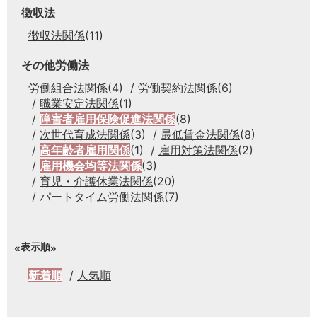
徴収法
徴収法関係
(11)
その他労働法
労働組合法関係
(4)
労働契約法関係
(6)
職業安定法関係
(1)
障害者雇用保険促進法関係
(8)
次世代育成法関係
(3)
最低賃金法関係
(8)
高年齢者雇用関係
(1)
雇用対策法関係
(2)
雇用機会均等法関係
(3)
育児・介護休業法関係
(20)
パートタイム労働法関係
(7)
表示順
新着順
人気順