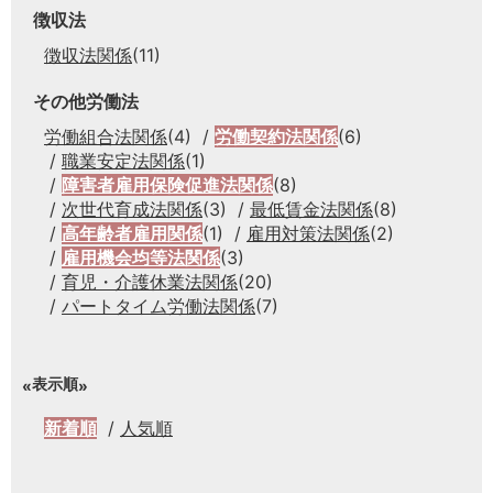
徴収法
徴収法関係
(11)
その他労働法
労働組合法関係
(4)
労働契約法関係
(6)
職業安定法関係
(1)
障害者雇用保険促進法関係
(8)
次世代育成法関係
(3)
最低賃金法関係
(8)
高年齢者雇用関係
(1)
雇用対策法関係
(2)
雇用機会均等法関係
(3)
育児・介護休業法関係
(20)
パートタイム労働法関係
(7)
表示順
新着順
人気順