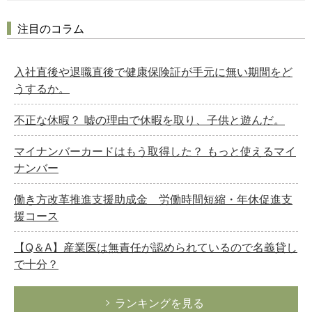
注目のコラム
入社直後や退職直後で健康保険証が手元に無い期間をど
うするか。
不正な休暇？ 嘘の理由で休暇を取り、子供と遊んだ。
マイナンバーカードはもう取得した？ もっと使えるマイ
ナンバー
働き方改革推進支援助成金 労働時間短縮・年休促進支
援コース
【Q＆A】産業医は無責任が認められているので名義貸し
で十分？
ランキングを見る