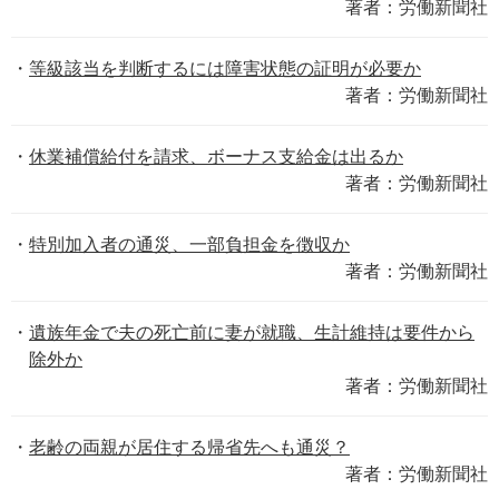
著者：労働新聞社
等級該当を判断するには障害状態の証明が必要か
著者：労働新聞社
休業補償給付を請求、ボーナス支給金は出るか
著者：労働新聞社
特別加入者の通災、一部負担金を徴収か
著者：労働新聞社
遺族年金で夫の死亡前に妻が就職、生計維持は要件から
除外か
著者：労働新聞社
老齢の両親が居住する帰省先へも通災？
著者：労働新聞社