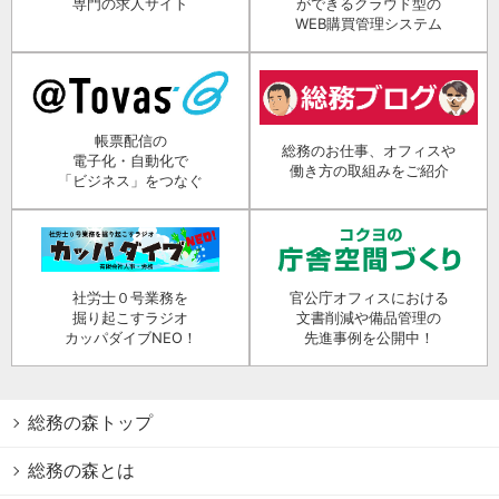
専門の求人サイト
ができるクラウド型の
WEB購買管理システム
帳票配信の
総務のお仕事、オフィスや
電子化・自動化で
働き方の取組みをご紹介
「ビジネス」をつなぐ
社労士０号業務を
官公庁オフィスにおける
掘り起こすラジオ
文書削減や備品管理の
カッパダイブNEO！
先進事例を公開中！
総務の森トップ
総務の森とは