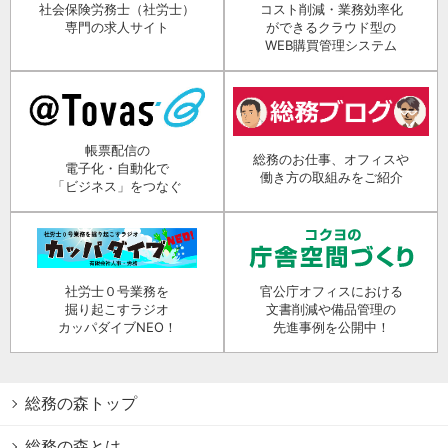
社会保険労務士（社労士）
コスト削減・業務効率化
専門の求人サイト
ができるクラウド型の
WEB購買管理システム
帳票配信の
総務のお仕事、オフィスや
電子化・自動化で
働き方の取組みをご紹介
「ビジネス」をつなぐ
社労士０号業務を
官公庁オフィスにおける
掘り起こすラジオ
文書削減や備品管理の
カッパダイブNEO！
先進事例を公開中！
総務の森トップ
総務の森とは