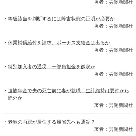
著者：労働新聞社
等級該当を判断するには障害状態の証明が必要か
著者：労働新聞社
休業補償給付を請求、ボーナス支給金は出るか
著者：労働新聞社
特別加入者の通災、一部負担金を徴収か
著者：労働新聞社
遺族年金で夫の死亡前に妻が就職、生計維持は要件から
除外か
著者：労働新聞社
老齢の両親が居住する帰省先へも通災？
著者：労働新聞社