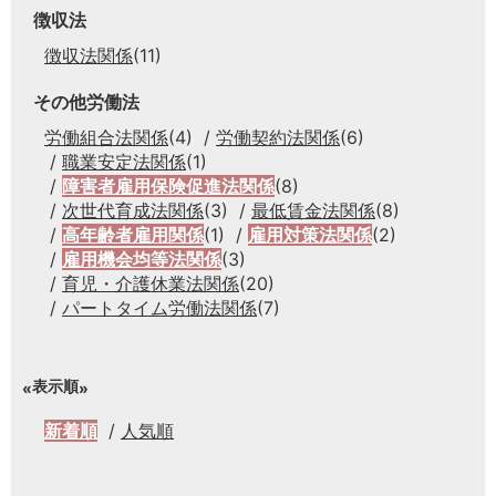
徴収法
徴収法関係
(11)
その他労働法
労働組合法関係
(4)
労働契約法関係
(6)
職業安定法関係
(1)
障害者雇用保険促進法関係
(8)
次世代育成法関係
(3)
最低賃金法関係
(8)
高年齢者雇用関係
(1)
雇用対策法関係
(2)
雇用機会均等法関係
(3)
育児・介護休業法関係
(20)
パートタイム労働法関係
(7)
表示順
新着順
人気順