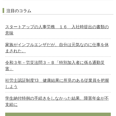
注目のコラム
スタートアップの人事労務 １６ 入社時提出の書類の
意味
家族がインフルエンザだが、自分は元気なのに仕事を休
まされた。
令和３年－労災法問３－Ｂ「特別加入者に係る通勤災
害」
社労士認証制度13 健康結果に所見のある従業員を把握
しよう
学生納付特例の手続きをしなかった結果、障害年金が不
支給に