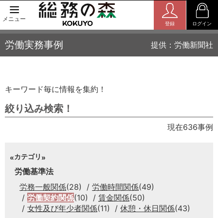
メニュー
登録
ログイン
労働実務事例
提供：労働新聞社
キーワード毎に情報を集約！
絞り込み検索！
現在636事例
カテゴリ
労働基準法
労務一般関係
(28)
労働時間関係
(49)
労働契約関係
(10)
賃金関係
(50)
女性及び年少者関係
(11)
休憩・休日関係
(43)