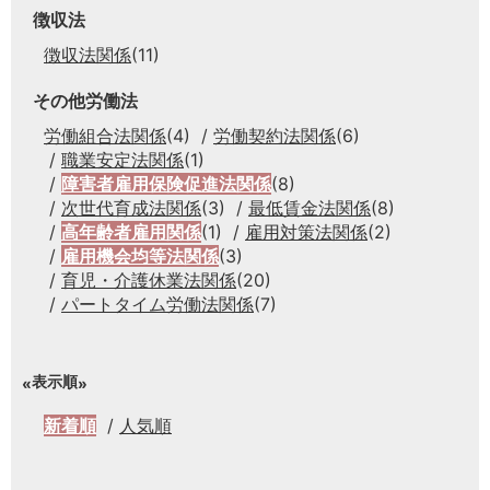
徴収法
徴収法関係
(11)
その他労働法
労働組合法関係
(4)
労働契約法関係
(6)
職業安定法関係
(1)
障害者雇用保険促進法関係
(8)
次世代育成法関係
(3)
最低賃金法関係
(8)
高年齢者雇用関係
(1)
雇用対策法関係
(2)
雇用機会均等法関係
(3)
育児・介護休業法関係
(20)
パートタイム労働法関係
(7)
表示順
新着順
人気順