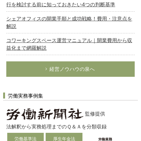
行を検討する前に知っておきたい4つの判断基準
シェアオフィスの開業手順と成功戦略！費用・注意点を
解説
コワーキングスペース運営マニュアル｜開業費用から収
益化まで網羅解説
経営ノウハウの泉へ
労働実務事例集
監修提供
法解釈から実務処理までのＱ＆Ａを分類収録
労働基準法
厚生年金法