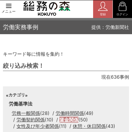
メニュー
登録
ログイン
労働実務事例
提供：労働新聞社
キーワード毎に情報を集約！
絞り込み検索！
現在636事例
カテゴリ
労働基準法
労務一般関係
(28)
労働時間関係
(49)
労働契約関係
(10)
賃金関係
(50)
女性及び年少者関係
(11)
休憩・休日関係
(43)