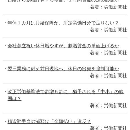
著者：労働新聞社
年休１カ月は月給保障か、所定労働日分で足りない？
著者：労働新聞社
会社創立祝い休日増やすが、割増賃金の単価上げるか
著者：労働新聞社
翌日業務に備え前日現地へ、休日の出発を強制可能か
著者：労働新聞社
改正労働基準法で割増５割に、猶予される「中小」の範
囲は？
著者：労働新聞社
精皆勤手当の減額は「全額払い」違反？
著者：労働新聞社