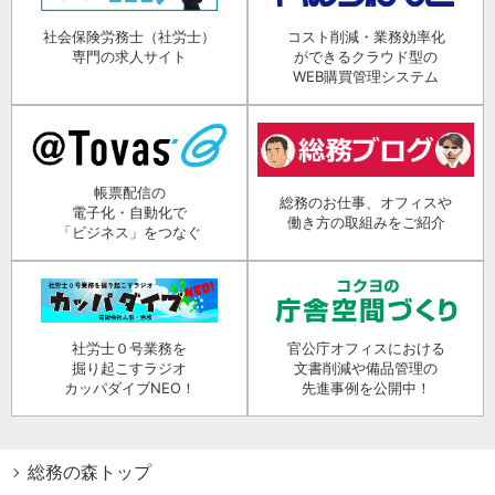
社会保険労務士（社労士）
コスト削減・業務効率化
専門の求人サイト
ができるクラウド型の
WEB購買管理システム
帳票配信の
総務のお仕事、オフィスや
電子化・自動化で
働き方の取組みをご紹介
「ビジネス」をつなぐ
社労士０号業務を
官公庁オフィスにおける
掘り起こすラジオ
文書削減や備品管理の
カッパダイブNEO！
先進事例を公開中！
総務の森トップ