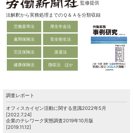
監修提供
法解釈から実務処理までのＱ＆Ａを分類収録
労働基準法
厚生年金法
雇用保険法
安全衛生法
労災保険法
派遣法
健康保険法
徴収法 ほか
調査レポート
オフィスカイゼン活動に関する意識2022年5月
[2022.7.24]
企業のテレワーク実態調査2019年10月版
[2019.11.12]