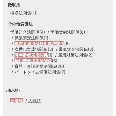
徴収法
徴収法関係
(11)
その他労働法
労働組合法関係
(4)
労働契約法関係
(6)
職業安定法関係
(1)
障害者雇用保険促進法関係
(8)
次世代育成法関係
(3)
最低賃金法関係
(8)
高年齢者雇用関係
(1)
雇用対策法関係
(2)
雇用機会均等法関係
(3)
育児・介護休業法関係
(20)
パートタイム労働法関係
(7)
表示順
新着順
人気順