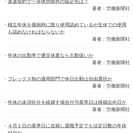
派遣契約で一斉休憩除外の協定先は？
著者：労働新聞社
積立年休を傷病時に限り使用認めているが生休での使用
も認めなければならないか
著者：労働新聞社
年休の出勤率で通災休業なら欠勤扱いか
著者：労働新聞社
フレックス制の適用部門で休日出勤は自由選択か
著者：労働新聞社
年休の未消化分を繰越す場合付与基準日は移籍出向日か
著者：労働新聞社
４月１日の基準日に在籍し退職予定でも法定日数の年休
付与か