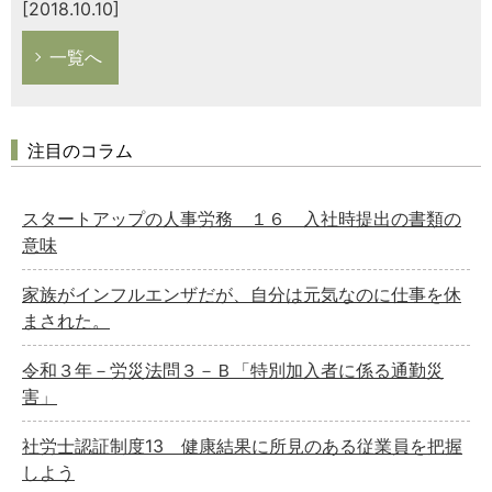
[2018.10.10]
一覧へ
注目のコラム
スタートアップの人事労務 １６ 入社時提出の書類の
意味
家族がインフルエンザだが、自分は元気なのに仕事を休
まされた。
令和３年－労災法問３－Ｂ「特別加入者に係る通勤災
害」
社労士認証制度13 健康結果に所見のある従業員を把握
しよう