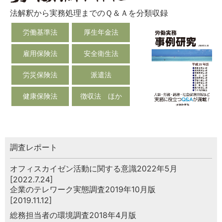
法解釈から実務処理までのＱ＆Ａを分類収録
労働基準法
厚生年金法
雇用保険法
安全衛生法
労災保険法
派遣法
健康保険法
徴収法 ほか
調査レポート
オフィスカイゼン活動に関する意識2022年5月
[2022.7.24]
企業のテレワーク実態調査2019年10月版
[2019.11.12]
総務担当者の環境調査2018年4月版