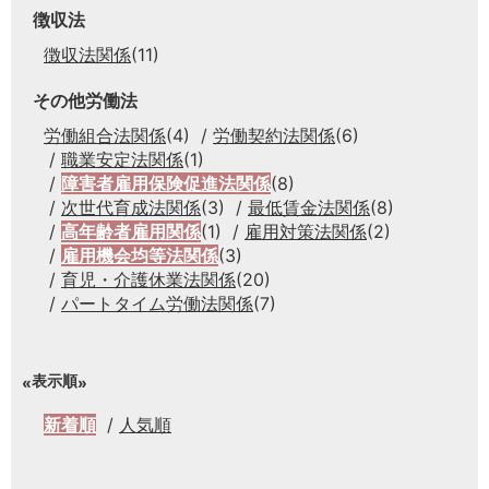
徴収法
徴収法関係
(11)
その他労働法
労働組合法関係
(4)
労働契約法関係
(6)
職業安定法関係
(1)
障害者雇用保険促進法関係
(8)
次世代育成法関係
(3)
最低賃金法関係
(8)
高年齢者雇用関係
(1)
雇用対策法関係
(2)
雇用機会均等法関係
(3)
育児・介護休業法関係
(20)
パートタイム労働法関係
(7)
表示順
新着順
人気順