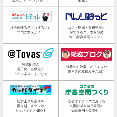
社会保険労務士（社労士）
コスト削減・業務効率化
専門の求人サイト
ができるクラウド型の
WEB購買管理システム
帳票配信の
総務のお仕事、オフィスや
電子化・自動化で
働き方の取組みをご紹介
「ビジネス」をつなぐ
社労士０号業務を
官公庁オフィスにおける
掘り起こすラジオ
文書削減や備品管理の
カッパダイブNEO！
先進事例を公開中！