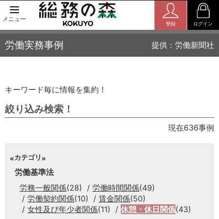
メニュー
登録
ログイン
労働実務事例
提供：労働新聞社
キーワード毎に情報を集約！
絞り込み検索！
現在636事例
カテゴリ
労働基準法
労務一般関係
(28)
労働時間関係
(49)
労働契約関係
(10)
賃金関係
(50)
女性及び年少者関係
(11)
休憩・休日関係
(43)