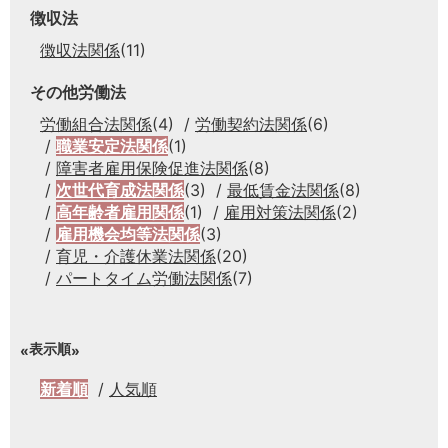
徴収法
徴収法関係
(11)
その他労働法
労働組合法関係
(4)
労働契約法関係
(6)
職業安定法関係
(1)
障害者雇用保険促進法関係
(8)
次世代育成法関係
(3)
最低賃金法関係
(8)
高年齢者雇用関係
(1)
雇用対策法関係
(2)
雇用機会均等法関係
(3)
育児・介護休業法関係
(20)
パートタイム労働法関係
(7)
表示順
新着順
人気順