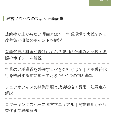
経営ノウハウの泉より最新記事
成約率が上がらない理由とは？ 営業現場で実践できる
改善策と研修のポイントを解説
営業代行の料金相場はいくら？費用の仕組みと比較する
際のポイントを解説
営業のアポ獲得を外注するべき会社とは？｜アポ獲得代
行を検討する前に知っておきたい4つの判断基準
シェアオフィスの開業手順と成功戦略！費用・注意点を
解説
コワーキングスペース運営マニュアル｜開業費用から収
益化まで網羅解説