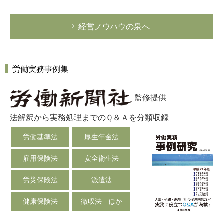
経営ノウハウの泉へ
労働実務事例集
監修提供
法解釈から実務処理までのＱ＆Ａを分類収録
労働基準法
厚生年金法
雇用保険法
安全衛生法
労災保険法
派遣法
健康保険法
徴収法 ほか