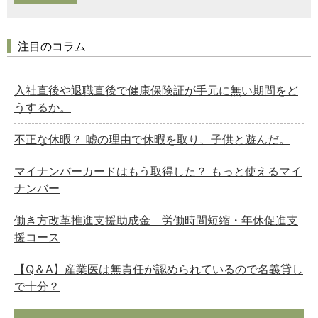
注目のコラム
入社直後や退職直後で健康保険証が手元に無い期間をど
うするか。
不正な休暇？ 嘘の理由で休暇を取り、子供と遊んだ。
マイナンバーカードはもう取得した？ もっと使えるマイ
ナンバー
働き方改革推進支援助成金 労働時間短縮・年休促進支
援コース
【Q＆A】産業医は無責任が認められているので名義貸し
で十分？