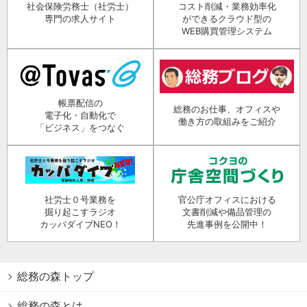
社会保険労務士（社労士）
コスト削減・業務効率化
専門の求人サイト
ができるクラウド型の
WEB購買管理システム
帳票配信の
総務のお仕事、オフィスや
電子化・自動化で
働き方の取組みをご紹介
「ビジネス」をつなぐ
社労士０号業務を
官公庁オフィスにおける
掘り起こすラジオ
文書削減や備品管理の
カッパダイブNEO！
先進事例を公開中！
総務の森トップ
総務の森とは