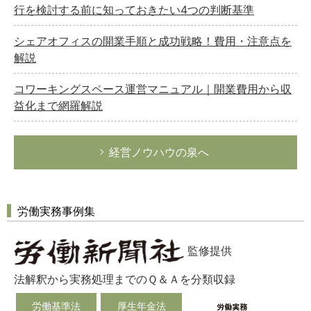
行を検討する前に知っておきたい4つの判断基準
シェアオフィスの開業手順と成功戦略！費用・注意点を
解説
コワーキングスペース運営マニュアル｜開業費用から収
益化まで網羅解説
経営ノウハウの泉へ
労働実務事例集
監修提供
法解釈から実務処理までのＱ＆Ａを分類収録
労働基準法
厚生年金法