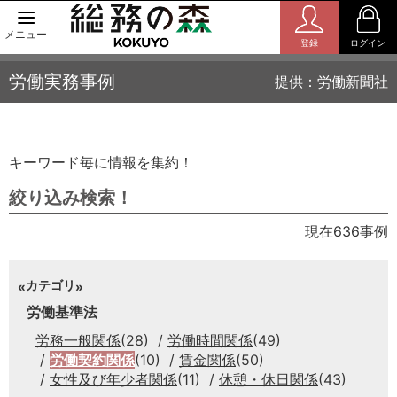
メニュー
登録
ログイン
労働実務事例
提供：労働新聞社
キーワード毎に情報を集約！
絞り込み検索！
現在636事例
カテゴリ
労働基準法
労務一般関係
(28)
労働時間関係
(49)
労働契約関係
(10)
賃金関係
(50)
女性及び年少者関係
(11)
休憩・休日関係
(43)