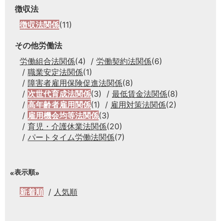
徴収法
徴収法関係
(11)
その他労働法
労働組合法関係
(4)
労働契約法関係
(6)
職業安定法関係
(1)
障害者雇用保険促進法関係
(8)
次世代育成法関係
(3)
最低賃金法関係
(8)
高年齢者雇用関係
(1)
雇用対策法関係
(2)
雇用機会均等法関係
(3)
育児・介護休業法関係
(20)
パートタイム労働法関係
(7)
表示順
新着順
人気順