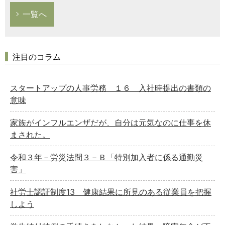
一覧へ
注目のコラム
スタートアップの人事労務 １６ 入社時提出の書類の
意味
家族がインフルエンザだが、自分は元気なのに仕事を休
まされた。
令和３年－労災法問３－Ｂ「特別加入者に係る通勤災
害」
社労士認証制度13 健康結果に所見のある従業員を把握
しよう