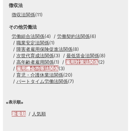
徴収法
徴収法関係
(11)
その他労働法
労働組合法関係
(4)
労働契約法関係
(6)
職業安定法関係
(1)
障害者雇用保険促進法関係
(8)
次世代育成法関係
(3)
最低賃金法関係
(8)
高年齢者雇用関係
(1)
雇用対策法関係
(2)
雇用機会均等法関係
(3)
育児・介護休業法関係
(20)
パートタイム労働法関係
(7)
表示順
新着順
人気順