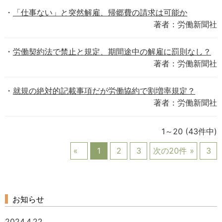
「仕事ない」と突然解雇、帰郷費の請求は可能か
著者：労働新聞社
労働契約法で禁止と規定、期間途中の解雇に罰則なし？
著者：労働新聞社
就規の絶対的記載事項だが労働協約で割増率規定？
著者：労働新聞社
1～20
(43件中)
1
2
3
次の20件
3
お知らせ
2024.4.22