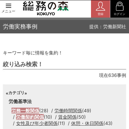
メニュー
登録
ログイン
労働実務事例
提供：労働新聞社
キーワード毎に情報を集約！
絞り込み検索！
現在636事例
カテゴリ
労働基準法
労務一般関係
(28)
労働時間関係
(49)
労働契約関係
(10)
賃金関係
(50)
女性及び年少者関係
(11)
休憩・休日関係
(43)