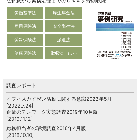
法解釈から実務処理までのＱ＆Ａを分類収録
労働基準法
厚生年金法
雇用保険法
安全衛生法
労災保険法
派遣法
健康保険法
徴収法 ほか
調査レポート
オフィスカイゼン活動に関する意識2022年5月
[2022.7.24]
企業のテレワーク実態調査2019年10月版
[2019.11.12]
総務担当者の環境調査2018年4月版
[2018.10.10]