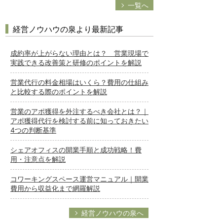
一覧へ
経営ノウハウの泉より最新記事
成約率が上がらない理由とは？ 営業現場で
実践できる改善策と研修のポイントを解説
営業代行の料金相場はいくら？費用の仕組み
と比較する際のポイントを解説
営業のアポ獲得を外注するべき会社とは？｜
アポ獲得代行を検討する前に知っておきたい
4つの判断基準
シェアオフィスの開業手順と成功戦略！費
用・注意点を解説
コワーキングスペース運営マニュアル｜開業
費用から収益化まで網羅解説
経営ノウハウの泉へ