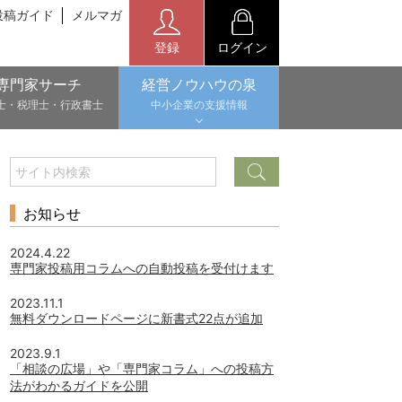
投稿ガイド
メルマガ
登録
ログイン
専門家サーチ
経営ノウハウの泉
士・税理士・行政書士
中小企業の支援情報
お知らせ
2024.4.22
専門家投稿用コラムへの自動投稿を受付けます
2023.11.1
無料ダウンロードページに新書式22点が追加
2023.9.1
「相談の広場」や「専門家コラム」への投稿方
法がわかるガイドを公開