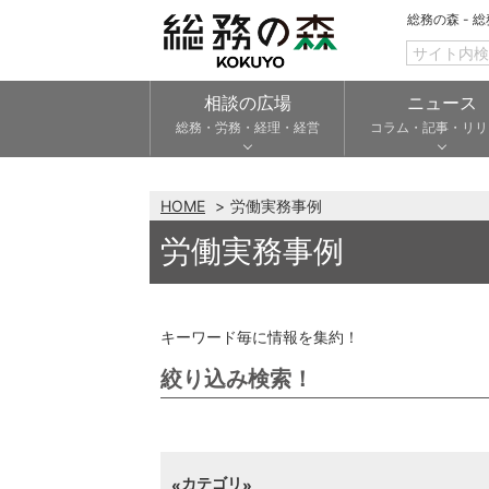
総務の森 - 
相談の広場
ニュース
総務・労務・経理・経営
コラム・記事・リリ
HOME
労働実務事例
労働実務事例
キーワード毎に情報を集約！
絞り込み検索！
カテゴリ