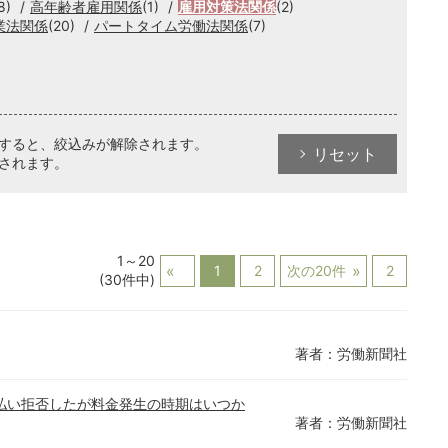
8)
高年齢者雇用関係
(1)
雇用対策法関係
(2)
業法関係
(20)
パートタイム労働法関係
(7)
クすると、絞込みが解除されます。
リセット
されます。
1～20
1
2
次の20件
2
(30件中)
著者：労働新聞社
払い拒否したが料金発生の時期はいつか
著者：労働新聞社