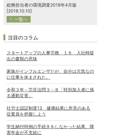
総務担当者の環境調査2018年4月版
[2018.10.10]
一覧へ
注目のコラム
スタートアップの人事労務 １６ 入社時提
出の書類の意味
家族がインフルエンザだが、自分は元気なの
に仕事を休まされた。
令和３年－労災法問３－Ｂ「特別加入者に係
る通勤災害」
社労士認証制度13 健康結果に所見のある
従業員を把握しよう
学生納付特例の手続きをしなかった結果、障
害年金が不支給に