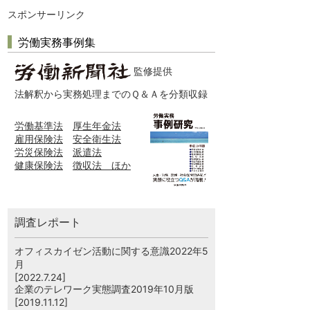
スポンサーリンク
労働実務事例集
監修提供
法解釈から実務処理までのＱ＆Ａを分類収録
労働基準法
厚生年金法
雇用保険法
安全衛生法
労災保険法
派遣法
健康保険法
徴収法 ほか
調査レポート
オフィスカイゼン活動に関する意識2022年5
月
[2022.7.24]
企業のテレワーク実態調査2019年10月版
[2019.11.12]