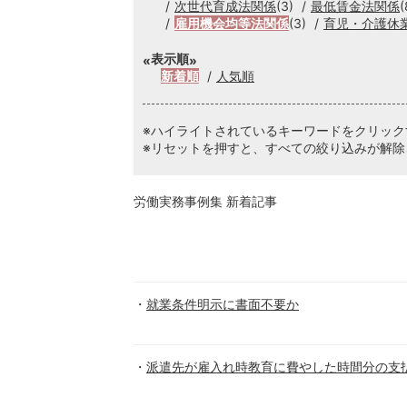
次世代育成法関係
(3)
最低賃金法関係
(
雇用機会均等法関係
(3)
育児・介護休
表示順
新着順
人気順
※ハイライトされているキーワードをクリッ
※リセットを押すと、すべての絞り込みが解除
労働実務事例集 新着記事
就業条件明示に書面不要か
派遣先が雇入れ時教育に費やした時間分の支