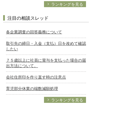
ランキングを見る
注目の相談スレッド
各企業調査の回答義務について
取引先の締日・入金（支払）日を改めて確認
したい
７５歳以上に社員に賞与を支払った場合の届
出方法について。
会社住所印を作り直す時の注意点
育児部分休業の端数減額処理
ランキングを見る