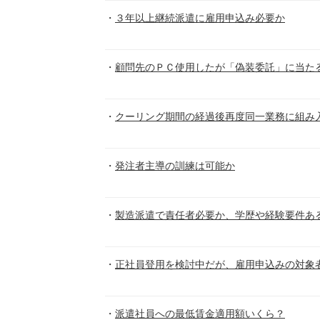
３年以上継続派遣に雇用申込み必要か
顧問先のＰＣ使用したが「偽装委託」に当た
クーリング期間の経過後再度同一業務に組み
発注者主導の訓練は可能か
製造派遣で責任者必要か、学歴や経験要件あ
正社員登用を検討中だが、雇用申込みの対象
派遣社員への最低賃金適用額いくら？