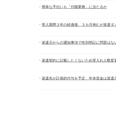
簡単な手伝いも「付随業務」に当たるか
受入期間３年の経過後、３カ月挟むが派遣ダ
派遣元からの通知事項で性別明記に問題はな
派遣契約に記載したくないため受入れ人数変
派遣先が計画的付与を予定、年休賃金は派遣