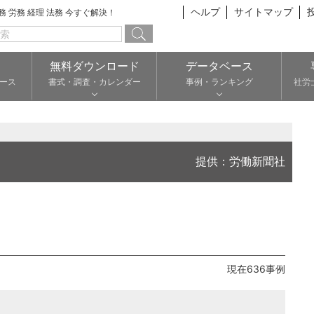
ヘルプ
サイトマップ
総務 労務 経理 法務 今すぐ解決！
無料ダウンロード
データベース
ース
書式・調査・カレンダー
事例・ランキング
社労
提供：労働新聞社
現在636事例