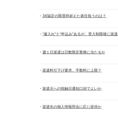
36協定の限度枠超えた責任負うのは？
“雇入れ”と“申込み”あるが、受入制限後に派
週１日派遣は日数限定業務に当たるか
派遣料引下げ要求、手数料に上限？
派遣元への抵触日通知口頭でよいか
派遣先の個人情報照会に応じ提供か