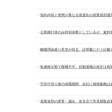
契約内容と実態が異なる派遣先の就業規則適
公民権行使のみ特別休暇としているが、裁判
離職理由巡り意見が対立、証明書にどう記載
私傷病欠勤で復職不可、自動退職の規定は有
労災打切り後の休職期間、会社に補償義務は
就業規則の変更・届出、各支店で意見聴取必