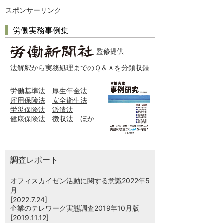
スポンサーリンク
労働実務事例集
監修提供
法解釈から実務処理までのＱ＆Ａを分類収録
労働基準法
厚生年金法
雇用保険法
安全衛生法
労災保険法
派遣法
健康保険法
徴収法 ほか
調査レポート
オフィスカイゼン活動に関する意識2022年5
月
[2022.7.24]
企業のテレワーク実態調査2019年10月版
[2019.11.12]