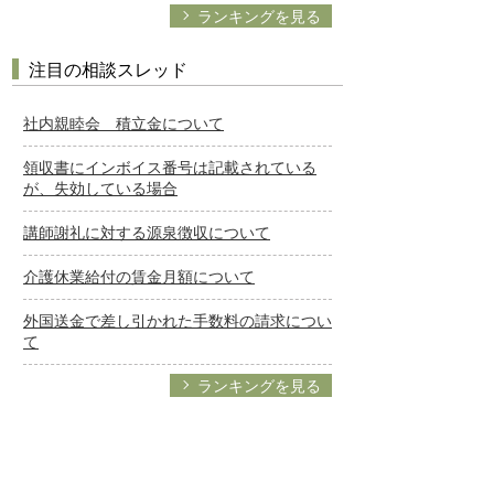
ランキングを見る
注目の相談スレッド
社内親睦会 積立金について
領収書にインボイス番号は記載されている
が、失効している場合
講師謝礼に対する源泉徴収について
介護休業給付の賃金月額について
外国送金で差し引かれた手数料の請求につい
て
ランキングを見る