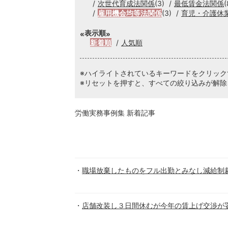
次世代育成法関係
(3)
最低賃金法関係
(
雇用機会均等法関係
(3)
育児・介護休
表示順
新着順
人気順
※ハイライトされているキーワードをクリッ
※リセットを押すと、すべての絞り込みが解除
労働実務事例集 新着記事
職場放棄したものをフル出勤とみなし減給制
店舗改装し３日間休むが今年の賃上げ交渉が