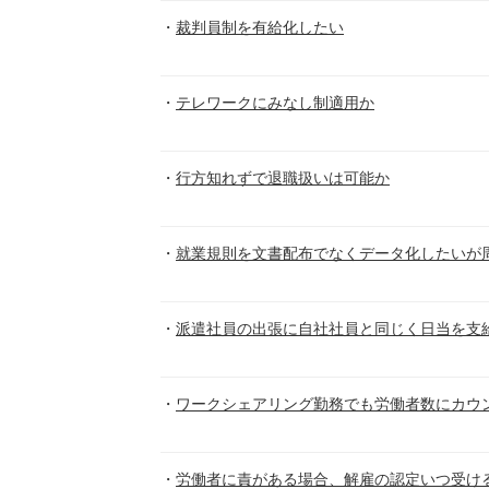
裁判員制を有給化したい
テレワークにみなし制適用か
行方知れずで退職扱いは可能か
就業規則を文書配布でなくデータ化したいが
派遣社員の出張に自社社員と同じく日当を支
ワークシェアリング勤務でも労働者数にカウ
労働者に責がある場合、解雇の認定いつ受け