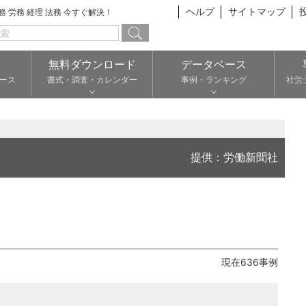
ヘルプ
サイトマップ
総務 労務 経理 法務 今すぐ解決！
無料ダウンロード
データベース
ース
書式・調査・カレンダー
事例・ランキング
社労
提供：労働新聞社
現在636事例