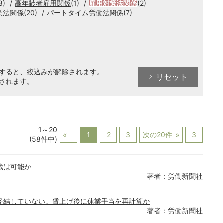
8)
高年齢者雇用関係
(1)
雇用対策法関係
(2)
業法関係
(20)
パートタイム労働法関係
(7)
クすると、絞込みが解除されます。
リセット
されます。
1～20
1
2
3
次の20件
3
(58件中)
裁は可能か
著者：労働新聞社
妥結していない。賃上げ後に休業手当を再計算か
著者：労働新聞社