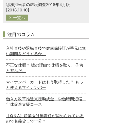
総務担当者の環境調査2018年4月版
[2018.10.10]
一覧へ
注目のコラム
入社直後や退職直後で健康保険証が手元に無
い期間をどうするか。
不正な休暇？ 嘘の理由で休暇を取り、子供
と遊んだ。
マイナンバーカードはもう取得した？ もっ
と使えるマイナンバー
働き方改革推進支援助成金 労働時間短縮・
年休促進支援コース
【Q＆A】産業医は無責任が認められている
ので名義貸しで十分？