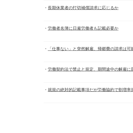
長期休業者の打切補償請求に応じるか
労働者名簿に日雇労働者も記載必要か
「仕事ない」と突然解雇、帰郷費の請求は可
労働契約法で禁止と規定、期間途中の解雇に
就規の絶対的記載事項だが労働協約で割増率