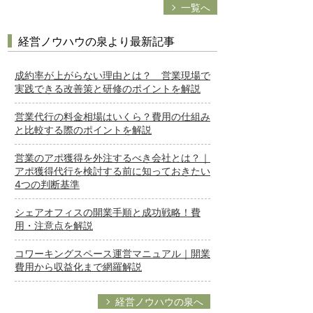
一覧へ
経営ノウハウの泉より最新記事
成約率が上がらない理由とは？ 営業現場で
実践できる改善策と研修のポイントを解説
営業代行の料金相場はいくら？費用の仕組み
と比較する際のポイントを解説
営業のアポ獲得を外注するべき会社とは？｜
アポ獲得代行を検討する前に知っておきたい
4つの判断基準
シェアオフィスの開業手順と成功戦略！費
用・注意点を解説
コワーキングスペース運営マニュアル｜開業
費用から収益化まで網羅解説
経営ノウハウの泉へ