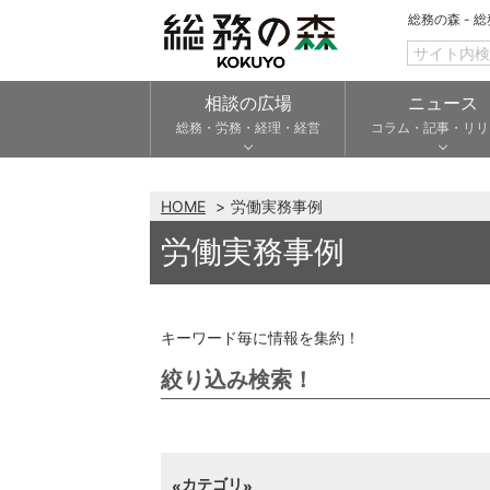
総務の森 - 
相談の広場
ニュース
総務・労務・経理・経営
コラム・記事・リリ
HOME
労働実務事例
労働実務事例
キーワード毎に情報を集約！
絞り込み検索！
カテゴリ