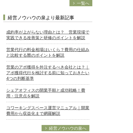
一覧へ
経営ノウハウの泉より最新記事
成約率が上がらない理由とは？ 営業現場で
実践できる改善策と研修のポイントを解説
営業代行の料金相場はいくら？費用の仕組み
と比較する際のポイントを解説
営業のアポ獲得を外注するべき会社とは？｜
アポ獲得代行を検討する前に知っておきたい
4つの判断基準
シェアオフィスの開業手順と成功戦略！費
用・注意点を解説
コワーキングスペース運営マニュアル｜開業
費用から収益化まで網羅解説
経営ノウハウの泉へ