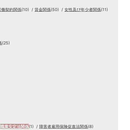
労働契約関係
(10)
賃金関係
(50)
女性及び年少者関係
(11)
係
(25)
職業安定法関係
(1)
障害者雇用保険促進法関係
(8)