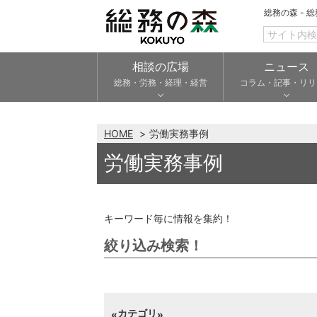
総務の森 - 
相談の広場
ニュース
総務・労務・経理・経営
コラム・記事・リリ
HOME
労働実務事例
労働実務事例
キーワード毎に情報を集約！
絞り込み検索！
カテゴリ