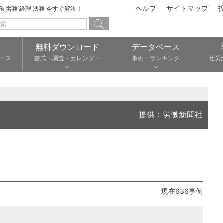
ヘルプ
サイトマップ
総務 労務 経理 法務 今すぐ解決！
無料ダウンロード
データベース
ース
書式・調査・カレンダー
事例・ランキング
社労
提供：労働新聞社
現在636事例