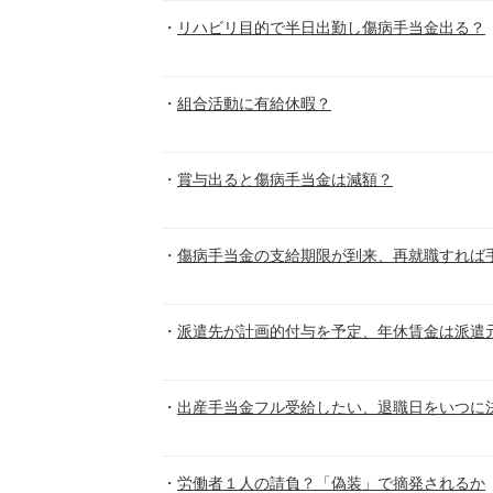
リハビリ目的で半日出勤し傷病手当金出る？
組合活動に有給休暇？
賞与出ると傷病手当金は減額？
傷病手当金の支給期限が到来、再就職すれば
派遣先が計画的付与を予定、年休賃金は派遣
出産手当金フル受給したい、退職日をいつに
労働者１人の請負？「偽装」で摘発されるか