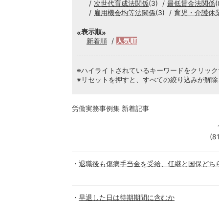
次世代育成法関係
(3)
最低賃金法関係
(
雇用機会均等法関係
(3)
育児・介護休
表示順
新着順
人気順
※ハイライトされているキーワードをクリッ
※リセットを押すと、すべての絞り込みが解除
労働実務事例集 新着記事
(8
退職後も傷病手当金を受給、任継と国保どち
早退した日は待期期間に含むか