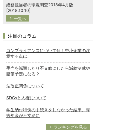
総務担当者の環境調査2018年4月版
[2018.10.10]
一覧へ
注目のコラム
コンプライアンスについて何！中小企業の注
意する点は、
手当を減額したり不支給にしたら減給制裁や
賠償予定になる？
法改正関係について
SDGsと人権について
学生納付特例の手続きをしなかった結果、障
害年金が不支給に
ランキングを見る