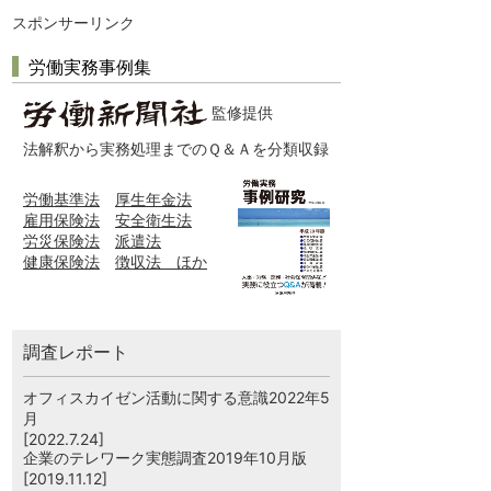
スポンサーリンク
労働実務事例集
監修提供
法解釈から実務処理までのＱ＆Ａを分類収録
労働基準法
厚生年金法
雇用保険法
安全衛生法
労災保険法
派遣法
健康保険法
徴収法 ほか
調査レポート
オフィスカイゼン活動に関する意識2022年5
月
[2022.7.24]
企業のテレワーク実態調査2019年10月版
[2019.11.12]