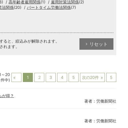
8)
高年齢者雇用関係
(1)
雇用対策法関係
(2)
業法関係
(20)
パートタイム労働法関係
(7)
クすると、絞込みが解除されます。
リセット
されます。
1～20
1
2
3
4
5
次の20件
5
1件中)
らが得？
著者：労働新聞社
著者：労働新聞社