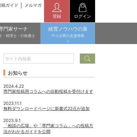
投稿ガイド
メルマガ
登録
ログイン
専門家サーチ
経営ノウハウの泉
士・税理士・行政書士
中小企業の支援情報
お知らせ
2024.4.22
専門家投稿用コラムへの自動投稿を受付けます
2023.11.1
無料ダウンロードページに新書式22点が追加
2023.9.1
「相談の広場」や「専門家コラム」への投稿方
法がわかるガイドを公開