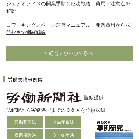
シェアオフィスの開業手順と成功戦略！費用・注意点を
解説
コワーキングスペース運営マニュアル｜開業費用から収
益化まで網羅解説
経営ノウハウの泉へ
労働実務事例集
監修提供
法解釈から実務処理までのＱ＆Ａを分類収録
労働基準法
厚生年金法
雇用保険法
安全衛生法