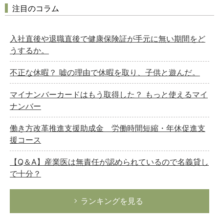
注目のコラム
入社直後や退職直後で健康保険証が手元に無い期間をど
うするか。
不正な休暇？ 嘘の理由で休暇を取り、子供と遊んだ。
マイナンバーカードはもう取得した？ もっと使えるマイ
ナンバー
働き方改革推進支援助成金 労働時間短縮・年休促進支
援コース
【Q＆A】産業医は無責任が認められているので名義貸し
で十分？
ランキングを見る