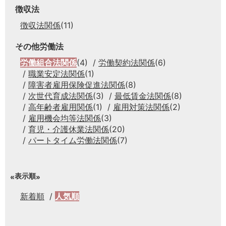
徴収法
徴収法関係
(11)
その他労働法
労働組合法関係
(4)
労働契約法関係
(6)
職業安定法関係
(1)
障害者雇用保険促進法関係
(8)
次世代育成法関係
(3)
最低賃金法関係
(8)
高年齢者雇用関係
(1)
雇用対策法関係
(2)
雇用機会均等法関係
(3)
育児・介護休業法関係
(20)
パートタイム労働法関係
(7)
表示順
新着順
人気順