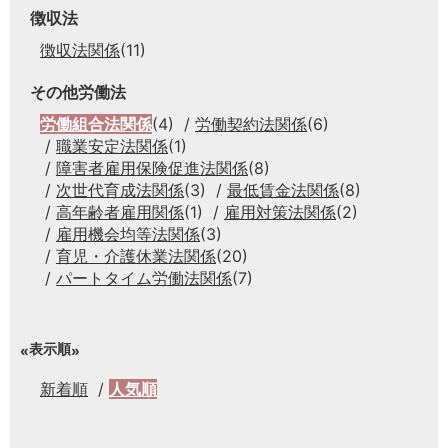
徴収法
徴収法関係
(11)
その他労働法
労働組合法関係
(4)
労働契約法関係
(6)
職業安定法関係
(1)
障害者雇用保険促進法関係
(8)
次世代育成法関係
(3)
最低賃金法関係
(8)
高年齢者雇用関係
(1)
雇用対策法関係
(2)
雇用機会均等法関係
(3)
育児・介護休業法関係
(20)
パートタイム労働法関係
(7)
表示順
新着順
人気順