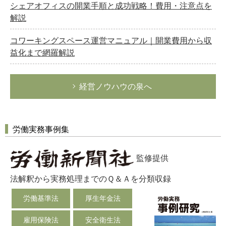
シェアオフィスの開業手順と成功戦略！費用・注意点を
解説
コワーキングスペース運営マニュアル｜開業費用から収
益化まで網羅解説
経営ノウハウの泉へ
労働実務事例集
監修提供
法解釈から実務処理までのＱ＆Ａを分類収録
労働基準法
厚生年金法
雇用保険法
安全衛生法