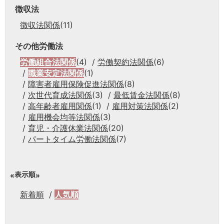
徴収法
徴収法関係
(11)
その他労働法
労働組合法関係
(4)
労働契約法関係
(6)
職業安定法関係
(1)
障害者雇用保険促進法関係
(8)
次世代育成法関係
(3)
最低賃金法関係
(8)
高年齢者雇用関係
(1)
雇用対策法関係
(2)
雇用機会均等法関係
(3)
育児・介護休業法関係
(20)
パートタイム労働法関係
(7)
表示順
新着順
人気順