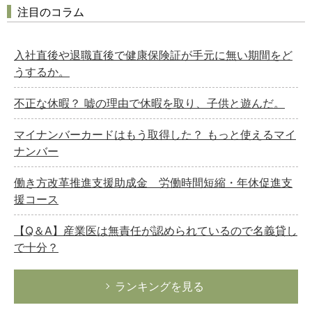
注目のコラム
入社直後や退職直後で健康保険証が手元に無い期間をど
うするか。
不正な休暇？ 嘘の理由で休暇を取り、子供と遊んだ。
マイナンバーカードはもう取得した？ もっと使えるマイ
ナンバー
働き方改革推進支援助成金 労働時間短縮・年休促進支
援コース
【Q＆A】産業医は無責任が認められているので名義貸し
で十分？
ランキングを見る