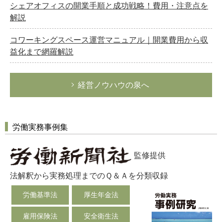
シェアオフィスの開業手順と成功戦略！費用・注意点を
解説
コワーキングスペース運営マニュアル｜開業費用から収
益化まで網羅解説
経営ノウハウの泉へ
労働実務事例集
監修提供
法解釈から実務処理までのＱ＆Ａを分類収録
労働基準法
厚生年金法
雇用保険法
安全衛生法