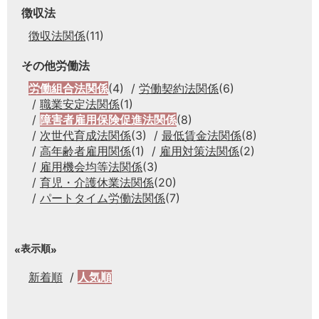
徴収法
徴収法関係
(11)
その他労働法
労働組合法関係
(4)
労働契約法関係
(6)
職業安定法関係
(1)
障害者雇用保険促進法関係
(8)
次世代育成法関係
(3)
最低賃金法関係
(8)
高年齢者雇用関係
(1)
雇用対策法関係
(2)
雇用機会均等法関係
(3)
育児・介護休業法関係
(20)
パートタイム労働法関係
(7)
表示順
新着順
人気順