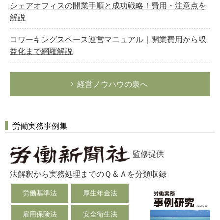
シェアオフィスの開業手順と成功戦略！費用・注意点を
解説
コワーキングスペース運営マニュアル｜開業費用から収
益化まで網羅解説
経営ノウハウの泉へ
労働実務事例集
監修提供
法解釈から実務処理までのＱ＆Ａを分類収録
労働基準法
厚生年金法
雇用保険法
安全衛生法