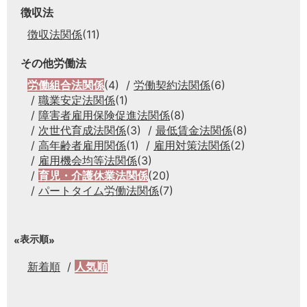
徴収法
徴収法関係
(11)
その他労働法
労働組合法関係
(4)
労働契約法関係
(6)
職業安定法関係
(1)
障害者雇用保険促進法関係
(8)
次世代育成法関係
(3)
最低賃金法関係
(8)
高年齢者雇用関係
(1)
雇用対策法関係
(2)
雇用機会均等法関係
(3)
育児・介護休業法関係
(20)
パートタイム労働法関係
(7)
表示順
新着順
人気順