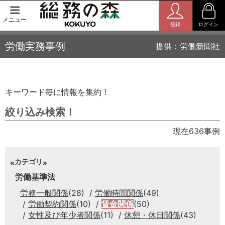
メニュー
登録
ログイン
労働実務事例
提供：労働新聞社
キーワード毎に情報を集約！
絞り込み検索！
現在636事例
カテゴリ
労働基準法
労務一般関係
(28)
労働時間関係
(49)
労働契約関係
(10)
賃金関係
(50)
女性及び年少者関係
(11)
休憩・休日関係
(43)