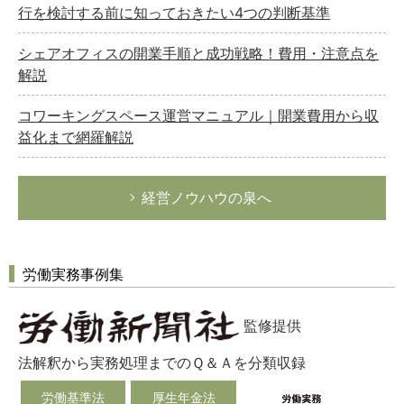
行を検討する前に知っておきたい4つの判断基準
シェアオフィスの開業手順と成功戦略！費用・注意点を
解説
コワーキングスペース運営マニュアル｜開業費用から収
益化まで網羅解説
経営ノウハウの泉へ
労働実務事例集
監修提供
法解釈から実務処理までのＱ＆Ａを分類収録
労働基準法
厚生年金法