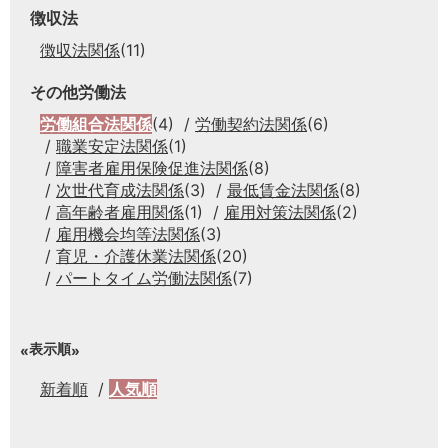
徴収法
徴収法関係
(11)
その他労働法
労働組合法関係
(4)
労働契約法関係
(6)
職業安定法関係
(1)
障害者雇用保険促進法関係
(8)
次世代育成法関係
(3)
最低賃金法関係
(8)
高年齢者雇用関係
(1)
雇用対策法関係
(2)
雇用機会均等法関係
(3)
育児・介護休業法関係
(20)
パートタイム労働法関係
(7)
表示順
新着順
人気順