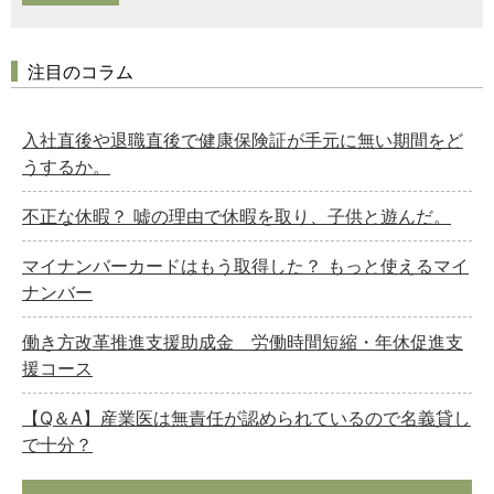
注目のコラム
入社直後や退職直後で健康保険証が手元に無い期間をど
うするか。
不正な休暇？ 嘘の理由で休暇を取り、子供と遊んだ。
マイナンバーカードはもう取得した？ もっと使えるマイ
ナンバー
働き方改革推進支援助成金 労働時間短縮・年休促進支
援コース
【Q＆A】産業医は無責任が認められているので名義貸し
で十分？