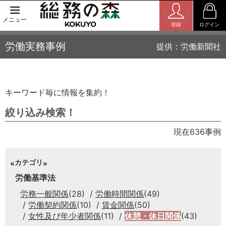
メニュー
登録
ログイン
労働実務事例
提供：労働新聞社
キーワード毎に情報を集約！
絞り込み検索！
現在636事例
カテゴリ
労働基準法
労務一般関係
(28)
労働時間関係
(49)
労働契約関係
(10)
賃金関係
(50)
女性及び年少者関係
(11)
休憩・休日関係
(43)