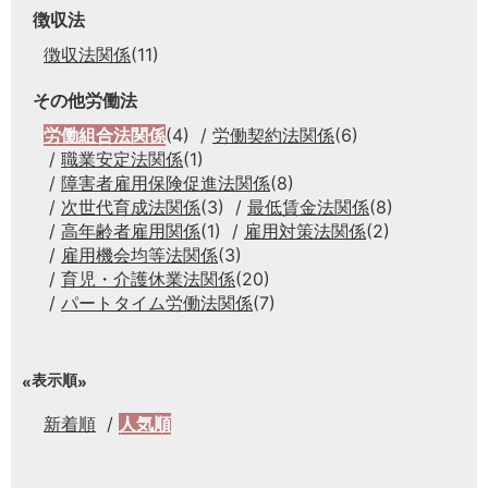
徴収法
徴収法関係
(11)
その他労働法
労働組合法関係
(4)
労働契約法関係
(6)
職業安定法関係
(1)
障害者雇用保険促進法関係
(8)
次世代育成法関係
(3)
最低賃金法関係
(8)
高年齢者雇用関係
(1)
雇用対策法関係
(2)
雇用機会均等法関係
(3)
育児・介護休業法関係
(20)
パートタイム労働法関係
(7)
表示順
新着順
人気順