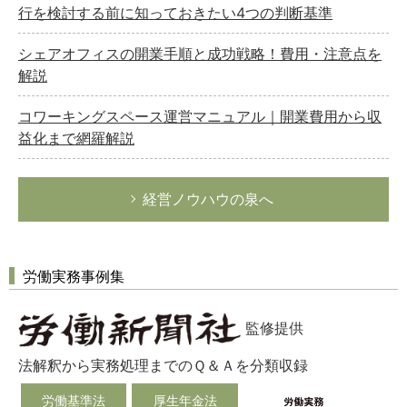
行を検討する前に知っておきたい4つの判断基準
シェアオフィスの開業手順と成功戦略！費用・注意点を
解説
コワーキングスペース運営マニュアル｜開業費用から収
益化まで網羅解説
経営ノウハウの泉へ
労働実務事例集
監修提供
法解釈から実務処理までのＱ＆Ａを分類収録
労働基準法
厚生年金法