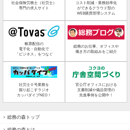
社会保険労務士（社労士）
コスト削減・業務効率化
専門の求人サイト
ができるクラウド型の
WEB購買管理システム
帳票配信の
総務のお仕事、オフィスや
電子化・自動化で
働き方の取組みをご紹介
「ビジネス」をつなぐ
社労士０号業務を
官公庁オフィスにおける
掘り起こすラジオ
文書削減や備品管理の
カッパダイブNEO！
先進事例を公開中！
総務の森トップ
総務の森とは