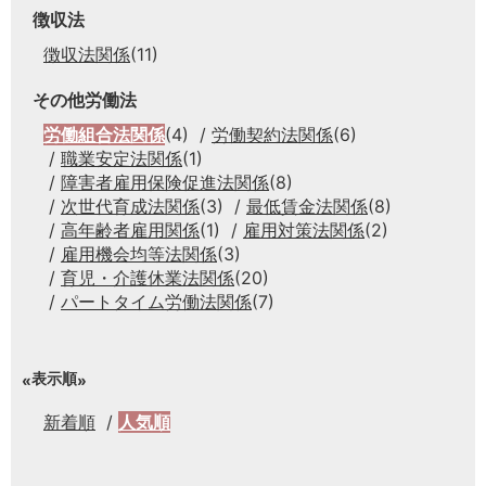
徴収法
徴収法関係
(11)
その他労働法
労働組合法関係
(4)
労働契約法関係
(6)
職業安定法関係
(1)
障害者雇用保険促進法関係
(8)
次世代育成法関係
(3)
最低賃金法関係
(8)
高年齢者雇用関係
(1)
雇用対策法関係
(2)
雇用機会均等法関係
(3)
育児・介護休業法関係
(20)
パートタイム労働法関係
(7)
表示順
新着順
人気順