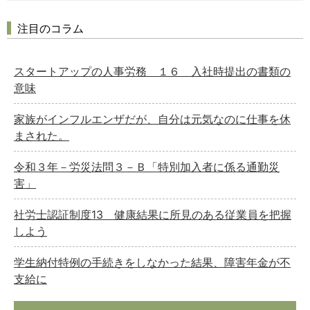
注目のコラム
スタートアップの人事労務 １６ 入社時提出の書類の
意味
家族がインフルエンザだが、自分は元気なのに仕事を休
まされた。
令和３年－労災法問３－Ｂ「特別加入者に係る通勤災
害」
社労士認証制度13 健康結果に所見のある従業員を把握
しよう
学生納付特例の手続きをしなかった結果、障害年金が不
支給に