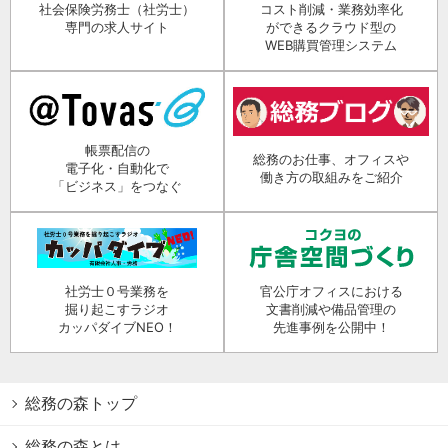
社会保険労務士（社労士）
コスト削減・業務効率化
専門の求人サイト
ができるクラウド型の
WEB購買管理システム
帳票配信の
総務のお仕事、オフィスや
電子化・自動化で
働き方の取組みをご紹介
「ビジネス」をつなぐ
社労士０号業務を
官公庁オフィスにおける
掘り起こすラジオ
文書削減や備品管理の
カッパダイブNEO！
先進事例を公開中！
総務の森トップ
総務の森とは