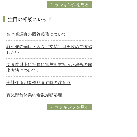
ランキングを見る
注目の相談スレッド
各企業調査の回答義務について
取引先の締日・入金（支払）日を改めて確認
したい
７５歳以上に社員に賞与を支払った場合の届
出方法について。
会社住所印を作り直す時の注意点
育児部分休業の端数減額処理
ランキングを見る