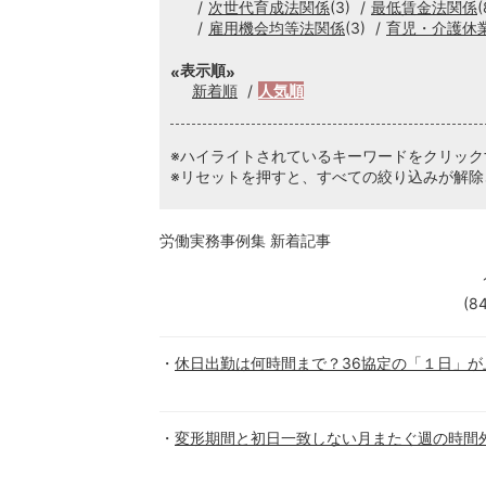
次世代育成法関係
(3)
最低賃金法関係
(
雇用機会均等法関係
(3)
育児・介護休
表示順
新着順
人気順
※ハイライトされているキーワードをクリッ
※リセットを押すと、すべての絞り込みが解除
労働実務事例集 新着記事
(8
休日出勤は何時間まで？36協定の「１日」が
変形期間と初日一致しない月またぐ週の時間