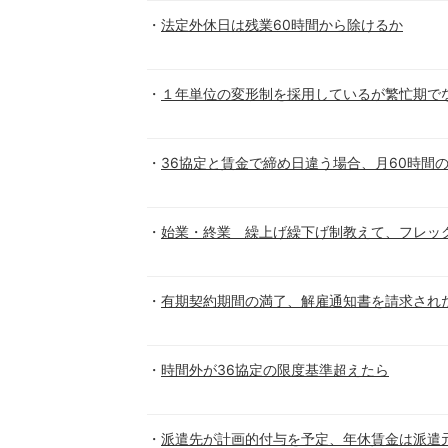
法定外休日は残業60時間から除けるか
１年単位の変形制を採用しているが繁忙期でな
36協定と賃金で締め日違う場合、月60時間
始業・終業 繰上げ繰下げ制教えて、フレッ
有期契約期間の満了、解雇通知書を請求され
時間外が36協定の限度基準超えたら
派遣先が計画的付与を予定、年休賃金は派遣