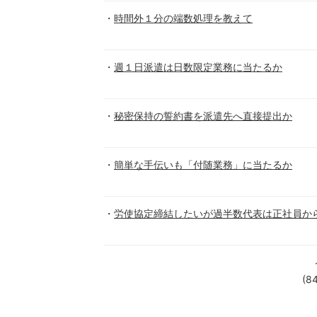
時間外１分の端数処理を教えて
週１日派遣は日数限定業務に当たるか
秘密保持の誓約書を派遣先へ直接提出か
簡単な手伝いも「付随業務」に当たるか
労使協定締結したいが過半数代表は正社員か
(8