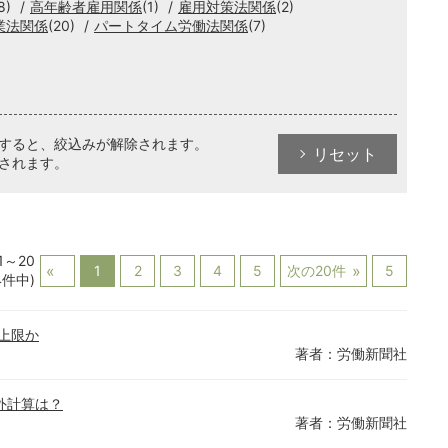
8)
高年齢者雇用関係
(1)
雇用対策法関係
(2)
業法関係
(20)
パートタイム労働法関係
(7)
クすると、絞込みが解除されます。
リセット
されます。
1～20
1
2
3
4
5
次の20件
5
4件中)
上限か
著者：労働新聞社
外計算は？
著者：労働新聞社