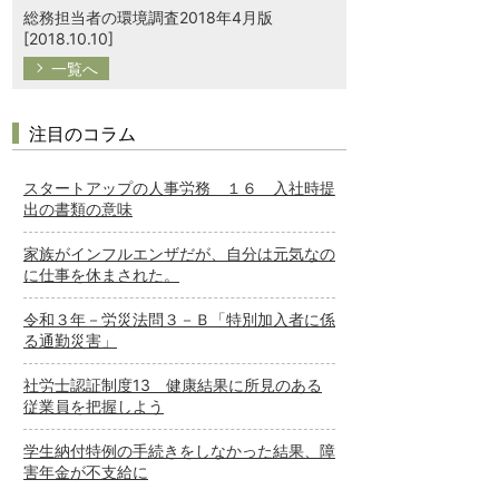
総務担当者の環境調査2018年4月版
[2018.10.10]
一覧へ
注目のコラム
スタートアップの人事労務 １６ 入社時提
出の書類の意味
家族がインフルエンザだが、自分は元気なの
に仕事を休まされた。
令和３年－労災法問３－Ｂ「特別加入者に係
る通勤災害」
社労士認証制度13 健康結果に所見のある
従業員を把握しよう
学生納付特例の手続きをしなかった結果、障
害年金が不支給に