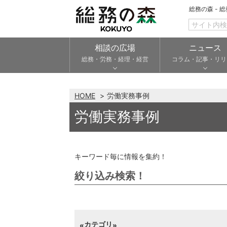
総務の森 - 
相談の広場
ニュース
総務・労務・経理・経営
コラム・記事・リリ
HOME
労働実務事例
労働実務事例
キーワード毎に情報を集約！
絞り込み検索！
カテゴリ