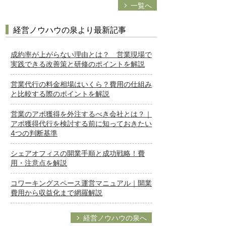
一覧へ
経営ノウハウの泉より最新記事
成約率が上がらない理由とは？ 営業現場で
実践できる改善策と研修のポイントを解説
営業代行の料金相場はいくら？費用の仕組み
と比較する際のポイントを解説
営業のアポ獲得を外注するべき会社とは？｜
アポ獲得代行を検討する前に知っておきたい
4つの判断基準
シェアオフィスの開業手順と成功戦略！費
用・注意点を解説
コワーキングスペース運営マニュアル｜開業
費用から収益化まで網羅解説
経営ノウハウの泉へ