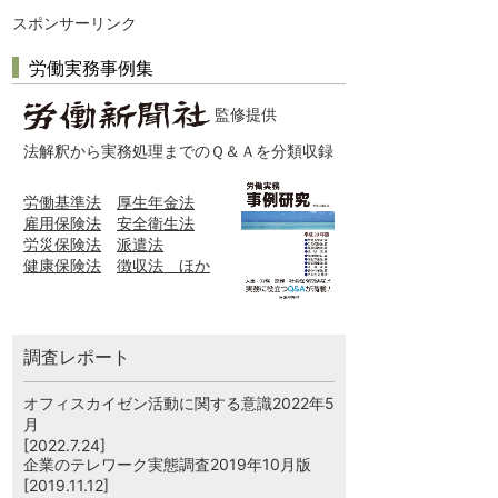
スポンサーリンク
労働実務事例集
監修提供
法解釈から実務処理までのＱ＆Ａを分類収録
労働基準法
厚生年金法
雇用保険法
安全衛生法
労災保険法
派遣法
健康保険法
徴収法 ほか
調査レポート
オフィスカイゼン活動に関する意識2022年5
月
[2022.7.24]
企業のテレワーク実態調査2019年10月版
[2019.11.12]