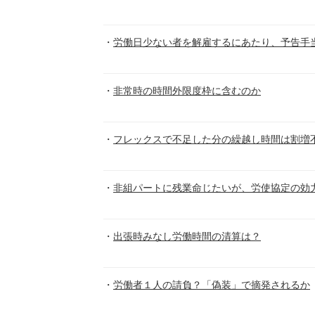
労働日少ない者を解雇するにあたり、予告手
非常時の時間外限度枠に含むのか
フレックスで不足した分の繰越し時間は割増
非組パートに残業命じたいが、労使協定の効
出張時みなし労働時間の清算は？
労働者１人の請負？「偽装」で摘発されるか