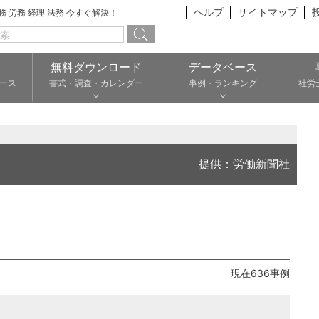
ヘルプ
サイトマップ
総務 労務 経理 法務 今すぐ解決！
無料ダウンロード
データベース
ース
書式・調査・カレンダー
事例・ランキング
社労
提供：労働新聞社
現在636事例