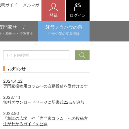
投稿ガイド
メルマガ
登録
ログイン
専門家サーチ
経営ノウハウの泉
士・税理士・行政書士
中小企業の支援情報
お知らせ
2024.4.22
専門家投稿用コラムへの自動投稿を受付けます
2023.11.1
無料ダウンロードページに新書式22点が追加
2023.9.1
「相談の広場」や「専門家コラム」への投稿方
法がわかるガイドを公開