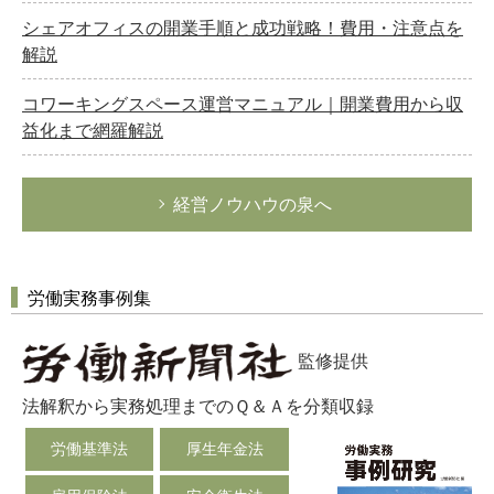
シェアオフィスの開業手順と成功戦略！費用・注意点を
解説
コワーキングスペース運営マニュアル｜開業費用から収
益化まで網羅解説
経営ノウハウの泉へ
労働実務事例集
監修提供
法解釈から実務処理までのＱ＆Ａを分類収録
労働基準法
厚生年金法