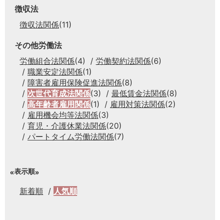
徴収法
徴収法関係
(11)
その他労働法
労働組合法関係
(4)
労働契約法関係
(6)
職業安定法関係
(1)
障害者雇用保険促進法関係
(8)
次世代育成法関係
(3)
最低賃金法関係
(8)
高年齢者雇用関係
(1)
雇用対策法関係
(2)
雇用機会均等法関係
(3)
育児・介護休業法関係
(20)
パートタイム労働法関係
(7)
表示順
新着順
人気順