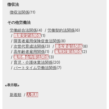
徴収法
徴収法関係
(11)
その他労働法
労働組合法関係
(4)
労働契約法関係
(6)
職業安定法関係
(1)
障害者雇用保険促進法関係
(8)
次世代育成法関係
(3)
最低賃金法関係
(8)
高年齢者雇用関係
(1)
雇用対策法関係
(2)
雇用機会均等法関係
(3)
育児・介護休業法関係
(20)
パートタイム労働法関係
(7)
表示順
新着順
人気順