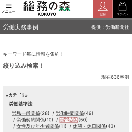
メニュー
登録
ログイン
労働実務事例
提供：労働新聞社
キーワード毎に情報を集約！
絞り込み検索！
現在636事例
カテゴリ
労働基準法
労務一般関係
(28)
労働時間関係
(49)
労働契約関係
(10)
賃金関係
(50)
女性及び年少者関係
(11)
休憩・休日関係
(43)