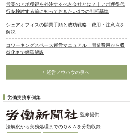
営業のアポ獲得を外注するべき会社とは？｜アポ獲得代
行を検討する前に知っておきたい4つの判断基準
シェアオフィスの開業手順と成功戦略！費用・注意点を
解説
コワーキングスペース運営マニュアル｜開業費用から収
益化まで網羅解説
経営ノウハウの泉へ
労働実務事例集
監修提供
法解釈から実務処理までのＱ＆Ａを分類収録