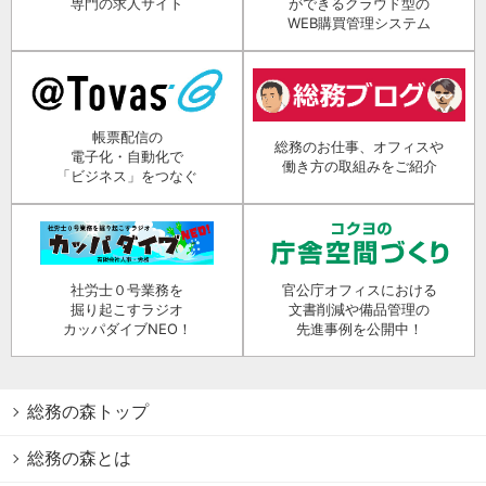
専門の求人サイト
ができるクラウド型の
WEB購買管理システム
帳票配信の
総務のお仕事、オフィスや
電子化・自動化で
働き方の取組みをご紹介
「ビジネス」をつなぐ
社労士０号業務を
官公庁オフィスにおける
掘り起こすラジオ
文書削減や備品管理の
カッパダイブNEO！
先進事例を公開中！
総務の森トップ
総務の森とは