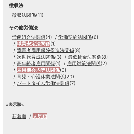
徴収法
徴収法関係
(11)
その他労働法
労働組合法関係
(4)
労働契約法関係
(6)
職業安定法関係
(1)
障害者雇用保険促進法関係
(8)
次世代育成法関係
(3)
最低賃金法関係
(8)
高年齢者雇用関係
(1)
雇用対策法関係
(2)
雇用機会均等法関係
(3)
育児・介護休業法関係
(20)
パートタイム労働法関係
(7)
表示順
新着順
人気順