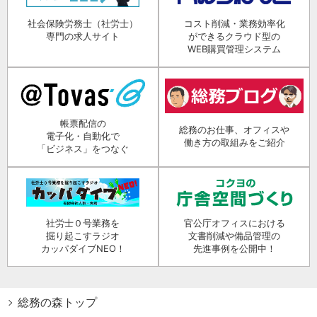
社会保険労務士（社労士）
コスト削減・業務効率化
専門の求人サイト
ができるクラウド型の
WEB購買管理システム
帳票配信の
総務のお仕事、オフィスや
電子化・自動化で
働き方の取組みをご紹介
「ビジネス」をつなぐ
社労士０号業務を
官公庁オフィスにおける
掘り起こすラジオ
文書削減や備品管理の
カッパダイブNEO！
先進事例を公開中！
総務の森トップ