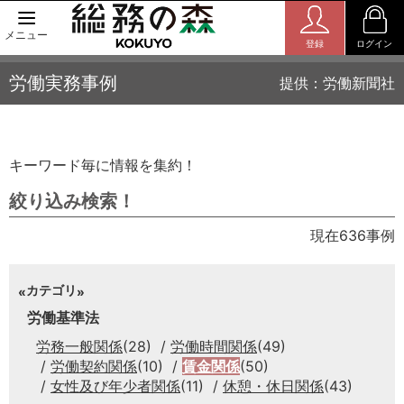
メニュー
登録
ログイン
労働実務事例
提供：労働新聞社
キーワード毎に情報を集約！
絞り込み検索！
現在636事例
カテゴリ
労働基準法
労務一般関係
(28)
労働時間関係
(49)
労働契約関係
(10)
賃金関係
(50)
女性及び年少者関係
(11)
休憩・休日関係
(43)