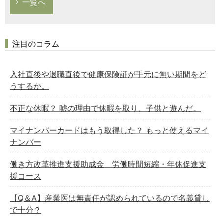
一覧へ
注目のコラム
入社直後や退職直後で健康保険証が手元に無い期間をど
うするか。
不正な休暇？ 嘘の理由で休暇を取り、子供と遊んだ。
マイナンバーカードはもう取得した？ もっと使えるマイ
ナンバー
働き方改革推進支援助成金 労働時間短縮・年休促進支
援コース
【Q＆A】産業医は無責任が認められているので名義貸し
で十分？