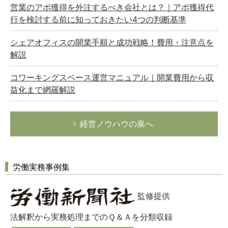
営業のアポ獲得を外注するべき会社とは？｜アポ獲得代
行を検討する前に知っておきたい4つの判断基準
シェアオフィスの開業手順と成功戦略！費用・注意点を
解説
コワーキングスペース運営マニュアル｜開業費用から収
益化まで網羅解説
経営ノウハウの泉へ
労働実務事例集
監修提供
法解釈から実務処理までのＱ＆Ａを分類収録