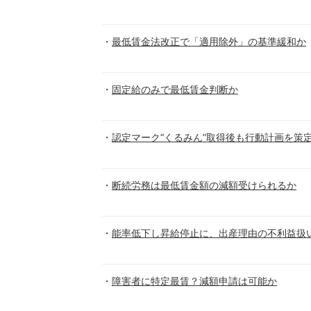
最低賃金法改正で「適用除外」の基準緩和か
固定給のみで最低賃金判断か
認定マーク“くるみん”取得後も行動計画を策
断続労務は最低賃金額の減額受けられるか
能率低下し昇給停止に、出産理由の不利益扱
障害者に特定最賃？減額申請は可能か