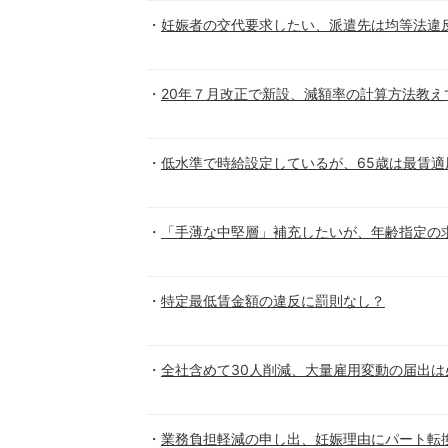
妊娠者の交代要求したい、派遣先は均等法違
20年７月改正で新設、減額率の計算方法教え
低水準で時給設定しているが、65歳は最賃適
「手薄な中堅層」補充したいが、年齢指定の
特定最低賃金額の違反に罰則なし？
全社含めて30人削減、大量雇用変動の届出は
業務負担軽減の申し出、妊娠理由にパート転