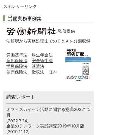
スポンサーリンク
労働実務事例集
監修提供
法解釈から実務処理までのＱ＆Ａを分類収録
労働基準法
厚生年金法
雇用保険法
安全衛生法
労災保険法
派遣法
健康保険法
徴収法 ほか
調査レポート
オフィスカイゼン活動に関する意識2022年5
月
[2022.7.24]
企業のテレワーク実態調査2019年10月版
[2019.11.12]