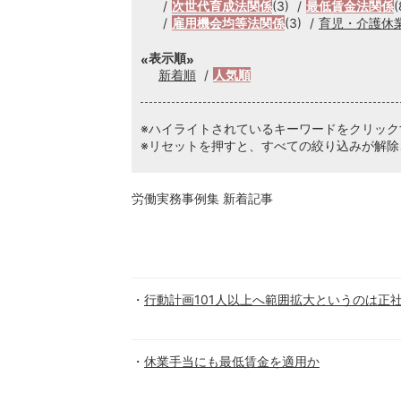
次世代育成法関係
(3)
最低賃金法関係
(
雇用機会均等法関係
(3)
育児・介護休
表示順
新着順
人気順
※ハイライトされているキーワードをクリッ
※リセットを押すと、すべての絞り込みが解除
労働実務事例集 新着記事
行動計画101人以上へ範囲拡大というのは正
休業手当にも最低賃金を適用か