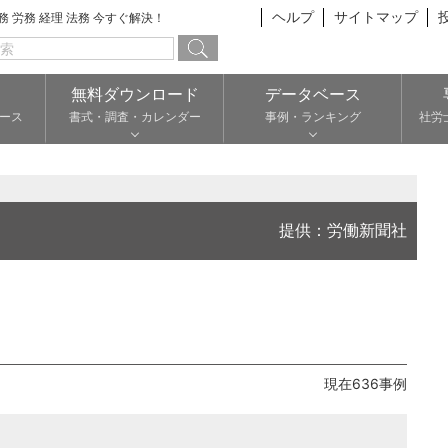
ヘルプ
サイトマップ
総務 労務 経理 法務 今すぐ解決！
無料ダウンロード
データベース
ース
書式・調査・カレンダー
事例・ランキング
社労
提供：労働新聞社
現在636事例