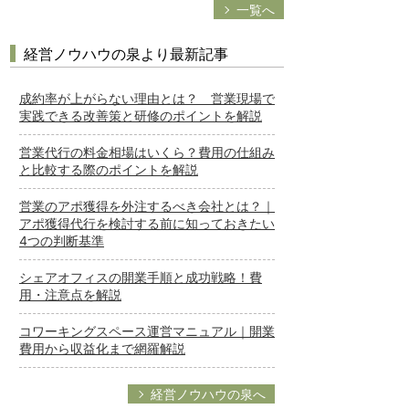
一覧へ
経営ノウハウの泉より最新記事
成約率が上がらない理由とは？ 営業現場で
実践できる改善策と研修のポイントを解説
営業代行の料金相場はいくら？費用の仕組み
と比較する際のポイントを解説
営業のアポ獲得を外注するべき会社とは？｜
アポ獲得代行を検討する前に知っておきたい
4つの判断基準
シェアオフィスの開業手順と成功戦略！費
用・注意点を解説
コワーキングスペース運営マニュアル｜開業
費用から収益化まで網羅解説
経営ノウハウの泉へ