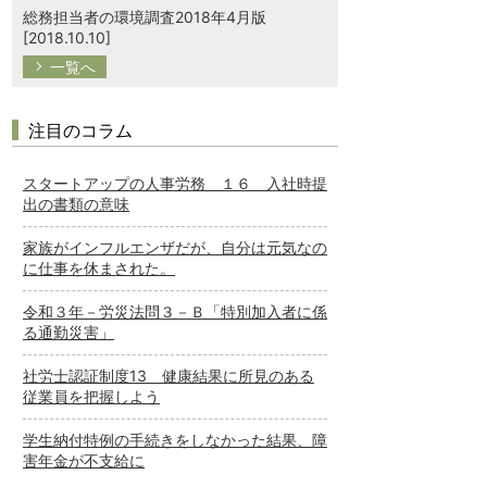
総務担当者の環境調査2018年4月版
[2018.10.10]
一覧へ
注目のコラム
スタートアップの人事労務 １６ 入社時提
出の書類の意味
家族がインフルエンザだが、自分は元気なの
に仕事を休まされた。
令和３年－労災法問３－Ｂ「特別加入者に係
る通勤災害」
社労士認証制度13 健康結果に所見のある
従業員を把握しよう
学生納付特例の手続きをしなかった結果、障
害年金が不支給に