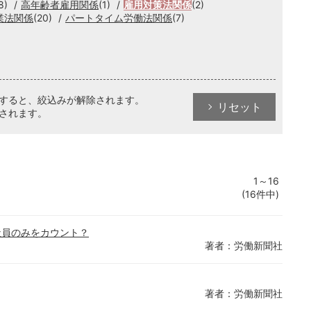
8)
高年齢者雇用関係
(1)
雇用対策法関係
(2)
業法関係
(20)
パートタイム労働法関係
(7)
クすると、絞込みが解除されます。
リセット
されます。
1～16
(16件中)
社員のみをカウント？
著者：労働新聞社
著者：労働新聞社