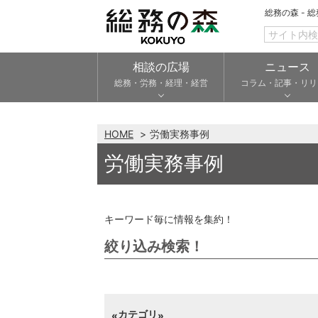
総務の森 - 
相談の広場
ニュース
総務・労務・経理・経営
コラム・記事・リリ
HOME
労働実務事例
労働実務事例
キーワード毎に情報を集約！
絞り込み検索！
カテゴリ