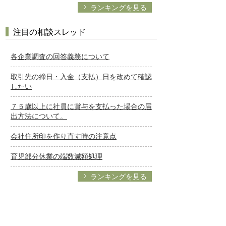
ランキングを見る
注目の相談スレッド
各企業調査の回答義務について
取引先の締日・入金（支払）日を改めて確認
したい
７５歳以上に社員に賞与を支払った場合の届
出方法について。
会社住所印を作り直す時の注意点
育児部分休業の端数減額処理
ランキングを見る