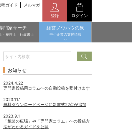
投稿ガイド
メルマガ
登録
ログイン
専門家サーチ
経営ノウハウの泉
士・税理士・行政書士
中小企業の支援情報
お知らせ
2024.4.22
専門家投稿用コラムへの自動投稿を受付けます
2023.11.1
無料ダウンロードページに新書式22点が追加
2023.9.1
「相談の広場」や「専門家コラム」への投稿方
法がわかるガイドを公開