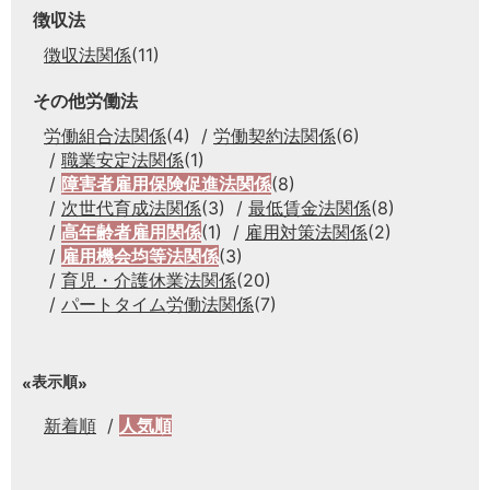
徴収法
徴収法関係
(11)
その他労働法
労働組合法関係
(4)
労働契約法関係
(6)
職業安定法関係
(1)
障害者雇用保険促進法関係
(8)
次世代育成法関係
(3)
最低賃金法関係
(8)
高年齢者雇用関係
(1)
雇用対策法関係
(2)
雇用機会均等法関係
(3)
育児・介護休業法関係
(20)
パートタイム労働法関係
(7)
表示順
新着順
人気順