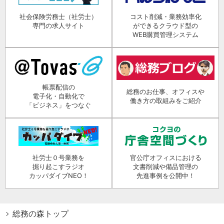
社会保険労務士（社労士）
コスト削減・業務効率化
専門の求人サイト
ができるクラウド型の
WEB購買管理システム
帳票配信の
総務のお仕事、オフィスや
電子化・自動化で
働き方の取組みをご紹介
「ビジネス」をつなぐ
社労士０号業務を
官公庁オフィスにおける
掘り起こすラジオ
文書削減や備品管理の
カッパダイブNEO！
先進事例を公開中！
総務の森トップ