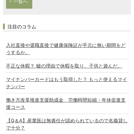
一覧へ
注目のコラム
入社直後や退職直後で健康保険証が手元に無い期間をど
うするか。
不正な休暇？ 嘘の理由で休暇を取り、子供と遊んだ。
マイナンバーカードはもう取得した？ もっと使えるマイ
ナンバー
働き方改革推進支援助成金 労働時間短縮・年休促進支
援コース
【Q＆A】産業医は無責任が認められているので名義貸し
で十分？