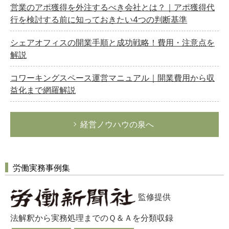
営業のアポ獲得を外注するべき会社とは？｜アポ獲得代
行を検討する前に知っておきたい4つの判断基準
シェアオフィスの開業手順と成功戦略！費用・注意点を
解説
コワーキングスペース運営マニュアル｜開業費用から収
益化まで網羅解説
経営ノウハウの泉へ
労働実務事例集
監修提供
法解釈から実務処理までのＱ＆Ａを分類収録