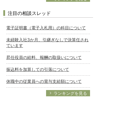
注目の相談スレッド
電子証明書（電子入札用）の科目について
未経験入社3か月、引継ぎなしで決算任され
ています
昇任役員の給料、報酬の取扱いについて
振込料を加算しての引落について
休職中の従業員への賞与支給額について
ランキングを見る