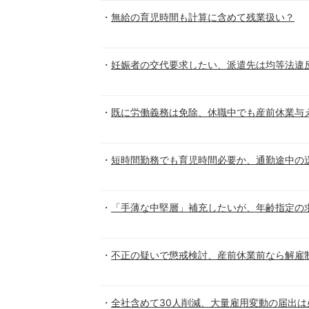
無給の育児時間も計算に含めて残業扱い？
妊娠者の交代要求したい、派遣先は均等法違
既に労働義務は免除、休職中でも産前休業与
短時間勤務でも育児時間必要か、通勤途中の
「手薄な中堅層」補充したいが、年齢指定の
不正の疑いで懲戒検討、産前休業前なら解雇
全社含めて30人削減、大量雇用変動の届出は