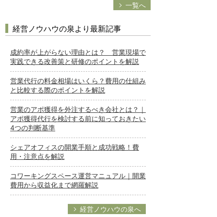
一覧へ
経営ノウハウの泉より最新記事
成約率が上がらない理由とは？ 営業現場で
実践できる改善策と研修のポイントを解説
営業代行の料金相場はいくら？費用の仕組み
と比較する際のポイントを解説
営業のアポ獲得を外注するべき会社とは？｜
アポ獲得代行を検討する前に知っておきたい
4つの判断基準
シェアオフィスの開業手順と成功戦略！費
用・注意点を解説
コワーキングスペース運営マニュアル｜開業
費用から収益化まで網羅解説
経営ノウハウの泉へ