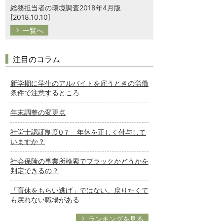
総務担当者の環境調査2018年4月版
[2018.10.10]
一覧へ
注目のコラム
新学期に学生のアルバイトを雇うときの労働
条件で注意するところ
年末調整の変更点
社労士認証制度0７ 年休を正しく付与して
いますか？
社会保険の事業所検索でブラックかどうかを
判定できるの？
「育休をもらい逃げ」ではない。戻りたくて
も戻れない職場がある
ランキングを見る