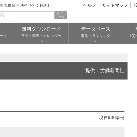
ヘルプ
サイトマップ
総務 労務 経理 法務 今すぐ解決！
無料ダウンロード
データベース
ース
書式・調査・カレンダー
事例・ランキング
社労
提供：労働新聞社
現在636事例