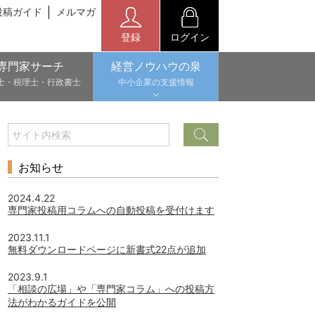
投稿ガイド
メルマガ
登録
ログイン
専門家サーチ
経営ノウハウの泉
士・税理士・行政書士
中小企業の支援情報
お知らせ
2024.4.22
専門家投稿用コラムへの自動投稿を受付けます
2023.11.1
無料ダウンロードページに新書式22点が追加
2023.9.1
「相談の広場」や「専門家コラム」への投稿方
法がわかるガイドを公開