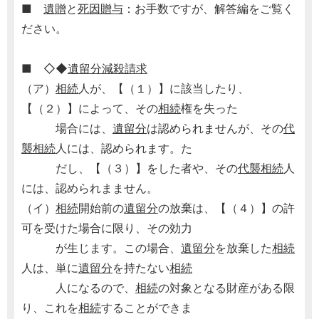
■
遺贈
と
死因贈与
：お手数ですが、解答編をご覧く
ださい。
■ ◇◆
遺留分減殺請求
（ア）
相続
人が、【（１）】に該当したり、
【（２）】によって、その
相続
権を失った
場合には、
遺留分
は認められませんが、その
代
襲相続
人には、認められます。た
だし、【（３）】をした者や、その
代襲相続
人
には、認められまません。
（イ）
相続
開始前の
遺留分
の放棄は、【（４）】の許
可を受けた場合に限り、その効力
が生じます。この場合、
遺留分
を放棄した
相続
人は、単に
遺留分
を持たない
相続
人になるので、
相続
の対象となる財産がある限
り、これを
相続
することができま