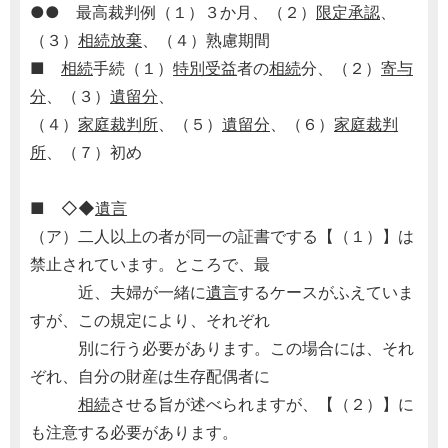
●● 最高裁判例（１）３か月、（２）
限定承認
、
（３）
相続放棄
、（４）熟慮期間
■
相続
手続（１）
特別受益
者の
相続
分、（２）
寄与
分
、（３）
遺留分
、
（４）
家庭裁判所
、（５）
遺留分
、（６）
家庭裁判
所
、（７）初め
■ ◇◆
遺言
（ア）二人以上の者が同一の証書でする【（１）】は
禁止されています。ところで、最
近、夫婦が一緒に
遺言
するケースがふえていま
すが、この規定により、それぞれ
別に行う必要があります。この場合には、それ
ぞれ、自分の財産は生存配偶者に
相続
させる旨が述べられますが、【（２）】に
も注意する必要があります。