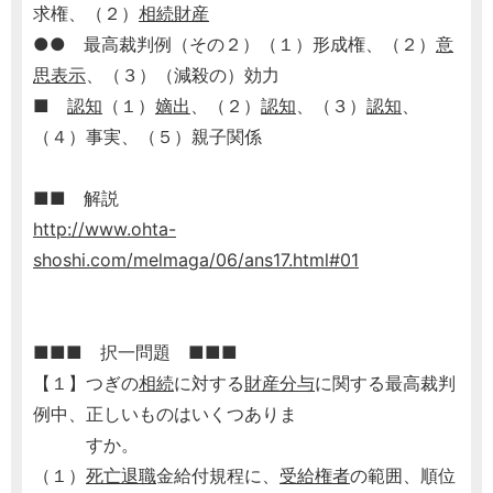
求権、（２）
相続財産
●● 最高裁判例（その２）（１）形成権、（２）
意
思表示
、（３）（減殺の）効力
■
認知
（１）
嫡出
、（２）
認知
、（３）
認知
、
（４）事実、（５）親子関係
■■ 解説
http://www.ohta-
shoshi.com/melmaga/06/ans17.html#01
■■■ 択一問題 ■■■
【１】つぎの
相続
に対する
財産分与
に関する最高裁判
例中、正しいものはいくつありま
すか。
（１）
死亡退職
金給付規程に、
受給権者
の範囲、順位