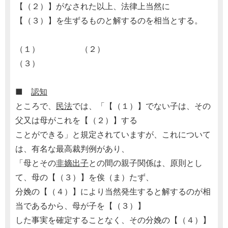
【（２）】がなされた以上、法律上当然に
【（３）】を生ずるものと解するのを相当とする。
（１） （２）
（３）
■
認知
ところで、
民法
では、「【（１）】でない子は、その
父又は母がこれを【（２）】する
ことができる」と規定されていますが、これについて
は、有名な最高裁判例があり、
「母とその
非嫡出子
との間の親子関係は、原則とし
て、母の【（３）】を俟（ま）たず、
分娩の【（４）】により当然発生すると解するのが相
当であるから、母が子を【（３）】
した事実を確定することなく、その分娩の【（４）】