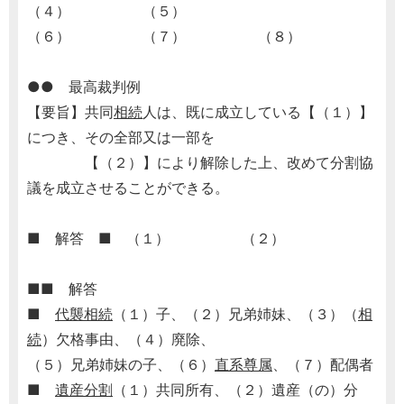
（４） （５）
（６） （７） （８）
●● 最高裁判例
【要旨】共同
相続
人は、既に成立している【（１）】
につき、その全部又は一部を
【（２）】により解除した上、改めて分割協
議を成立させることができる。
■ 解答 ■ （１） （２）
■■ 解答
■
代襲相続
（１）子、（２）兄弟姉妹、（３）（
相
続
）欠格事由、（４）廃除、
（５）兄弟姉妹の子、（６）
直系尊属
、（７）配偶者
■
遺産分割
（１）共同所有、（２）遺産（の）分