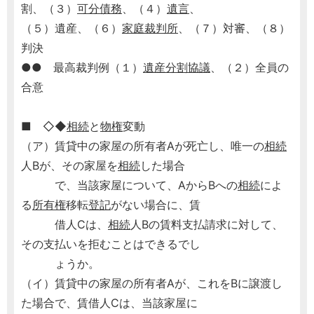
割、（３）
可分債務
、（４）
遺言
、
（５）遺産、（６）
家庭裁判所
、（７）対審、（８）
判決
●● 最高裁判例（１）
遺産分割協議
、（２）全員の
合意
■ ◇◆
相続
と
物権
変動
（ア）賃貸中の家屋の所有者Aが死亡し、唯一の
相続
人Bが、その家屋を
相続
した場合
で、当該家屋について、AからBへの
相続
によ
る
所有権
移転
登記
がない場合に、賃
借人Cは、
相続
人Bの賃料支払請求に対して、
その支払いを拒むことはできるでし
ょうか。
（イ）賃貸中の家屋の所有者Aが、これをBに譲渡し
た場合で、賃借人Cは、当該家屋に