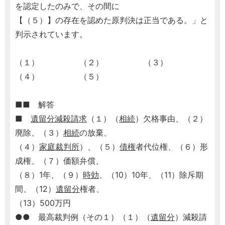
を認定したのみで、その間に
【（５）】の存在を認めた原判決は正当である。」と
判示されています。
（１） （２） （３）
（４） （５）
■■ 解答
■
遺留分減殺請求
（１）（
相続
）欠格事由、（２）
廃除、（３）
相続
の放棄、
（４）
家庭裁判所
）、（５）
債権
者代位権、（６）形
成権、（７）価額弁償、
（８）1年、（９）
時効
、（10）10年、（11）除斥期
間、（12）
遺留分
権者、
（13）500万円
●● 最高裁判例（その１）（１）（
遺留分
）減殺請