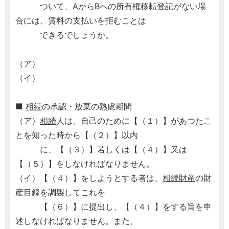
ついて、AからBへの
所有権
移転
登記
がない場
合には、賃料の支払いを拒むことは
できるでしょうか。
（ア）
（イ）
■
相続
の承認・放棄の熟慮期間
（ア）
相続
人は、自己のために【（１）】があつたこ
とを知った時から【（２）】以内
に、【（３）】若しくは【（４）】又は
【（５）】をしなければなりません。
（イ）【（４）】をしようとする者は、
相続財産
の財
産目録を調製してこれを
【（６）】に提出し、【（４）】をする旨を申
述しなければなりません。また、