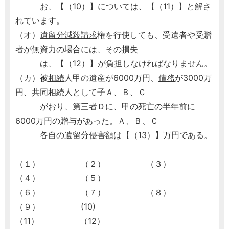
お、【（10）】については、【（11）】と解さ
れています。
（オ）
遺留分減殺請求
権を行使しても、受遺者や受贈
者が無資力の場合には、その損失
は、【（12）】が負担しなければなりません。
（カ）被
相続
人甲の遺産が6000万円、
債務
が3000万
円、共同
相続
人として子Ａ、Ｂ、Ｃ
がおり、第三者Ｄに、甲の死亡の半年前に
6000万円の贈与があった。Ａ、Ｂ、Ｃ
各自の
遺留分
侵害額は【（13）】万円である。
（１） （２） （３）
（４） （５）
（６） （７） （８）
（９） (10)
（11） （12）