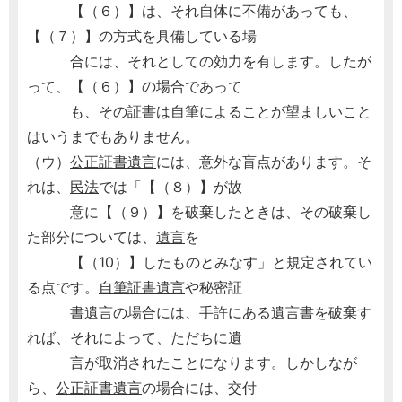
【（６）】は、それ自体に不備があっても、
【（７）】の方式を具備している場
合には、それとしての効力を有します。したが
って、【（６）】の場合であって
も、その証書は自筆によることが望ましいこと
はいうまでもありません。
（ウ）
公正証書遺言
には、意外な盲点があります。そ
れは、
民法
では「【（８）】が故
意に【（９）】を破棄したときは、その破棄し
た部分については、
遺言
を
【（10）】したものとみなす」と規定されてい
る点です。
自筆証書遺言
や秘密証
書
遺言
の場合には、手許にある
遺言
書を破棄す
れば、それによって、ただちに遺
言が取消されたことになります。しかしなが
ら、
公正証書遺言
の場合には、交付