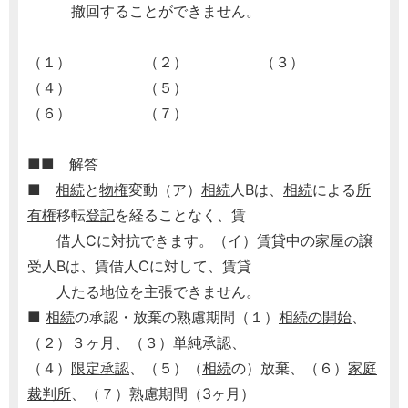
撤回することができません。
（１） （２） （３）
（４） （５）
（６） （７）
■■ 解答
■
相続
と
物権
変動（ア）
相続
人Bは、
相続
による
所
有権
移転
登記
を経ることなく、賃
借人Cに対抗できます。（イ）賃貸中の家屋の譲
受人Bは、賃借人Cに対して、賃貸
人たる地位を主張できません。
■
相続
の承認・放棄の熟慮期間（１）
相続の開始
、
（２）３ヶ月、（３）単純承認、
（４）
限定承認
、（５）（
相続
の）放棄、（６）
家庭
裁判所
、（７）熟慮期間（3ヶ月）