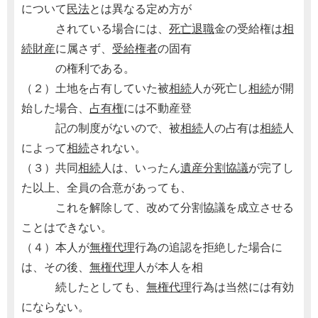
について
民法
とは異なる定め方が
されている場合には、
死亡退職
金の受給権は
相
続財産
に属さず、
受給権者
の固有
の権利である。
（２）土地を占有していた被
相続
人が死亡し
相続
が開
始した場合、
占有権
には不動産登
記の制度がないので、被
相続
人の占有は
相続
人
によって
相続
されない。
（３）共同
相続
人は、いったん
遺産分割協議
が完了し
た以上、全員の合意があっても、
これを解除して、改めて分割協議を成立させる
ことはできない。
（４）本人が
無権代理
行為の追認を拒絶した場合に
は、その後、
無権代理
人が本人を相
続したとしても、
無権代理
行為は当然には有効
にならない。