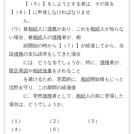
【（５）】をしようとする者は、その旨を
【（６）】に申述しなければなりませ
ん。
（ウ）被
相続
人に
債務
があり、これを
相続
人が知らな
い場合、被
相続
人の
債権
者が、相
続開始の時から【（７）】が経過してから、当
該
債務
の支払請求をしてきた場合
には、どうなるでしょうか。特に、
債権
者が、
限定承認
や
相続放棄
をされること
を避けるため、意図的に、
相続
開始後もじっと
沈黙を守り、この期間の経過後
に、突然
債権
者として、
相続
人の前に登場した
場合は、どうでしょうか。
（１） （２） （３）
（４） （５）