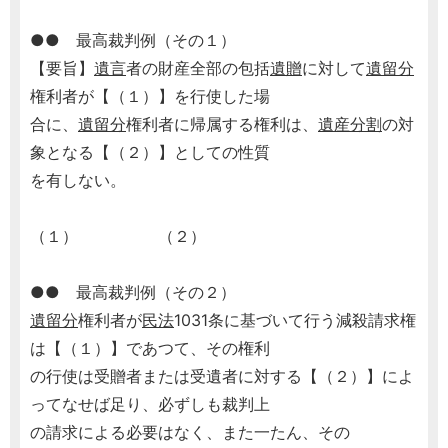
●● 最高裁判例（その１）
【要旨】
遺言
者の財産全部の包括
遺贈
に対して
遺留分
権利者が【（１）】を行使した場
合に、
遺留分
権利者に帰属する権利は、
遺産分割
の対
象となる【（２）】としての性質
を有しない。
（１） （２）
●● 最高裁判例（その２）
遺留分
権利者が
民法
1031条に基づいて行う減殺請求権
は【（１）】であつて、その権利
の行使は受贈者または受遺者に対する【（２）】によ
ってなせば足り、必ずしも裁判上
の請求による必要はなく、また一たん、その