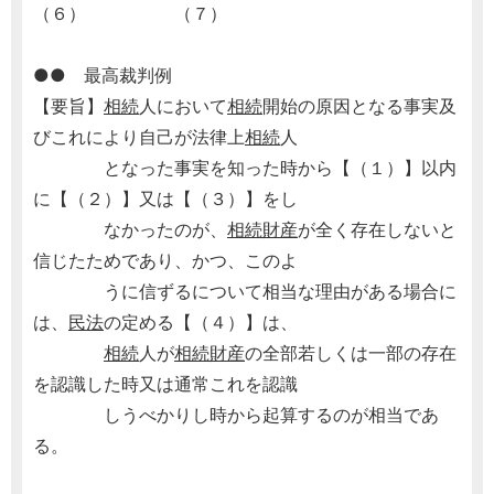
（６） （７）
●● 最高裁判例
【要旨】
相続
人において
相続
開始の原因となる事実及
びこれにより自己が法律上
相続
人
となった事実を知った時から【（１）】以内
に【（２）】又は【（３）】をし
なかったのが、
相続財産
が全く存在しないと
信じたためであり、かつ、このよ
うに信ずるについて相当な理由がある場合に
は、
民法
の定める【（４）】は、
相続
人が
相続財産
の全部若しくは一部の存在
を認識した時又は通常これを認識
しうべかりし時から起算するのが相当であ
る。