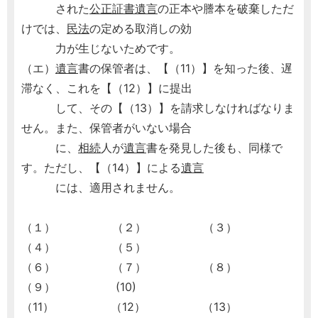
された
公正証書遺言
の正本や謄本を破棄しただ
けでは、
民法
の定める取消しの効
力が生じないためです。
（エ）
遺言
書の保管者は、【（11）】を知った後、遅
滞なく、これを【（12）】に提出
して、その【（13）】を請求しなければなりま
せん。また、保管者がいない場合
に、
相続
人が
遺言
書を発見した後も、同様で
す。ただし、【（14）】による
遺言
には、適用されません。
（１） （２） （３）
（４） （５）
（６） （７） （８）
（９） (10)
（11） （12） （13）