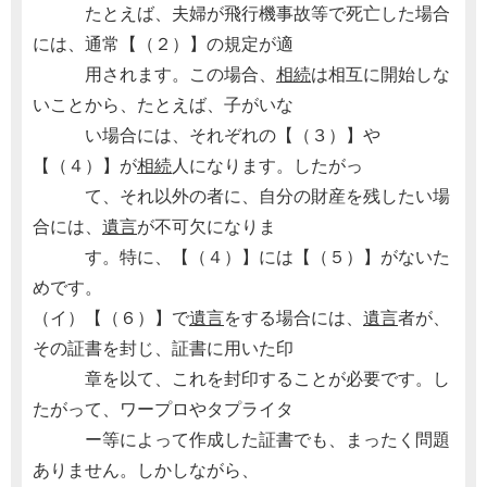
たとえば、夫婦が飛行機事故等で死亡した場合
には、通常【（２）】の規定が適
用されます。この場合、
相続
は相互に開始しな
いことから、たとえば、子がいな
い場合には、それぞれの【（３）】や
【（４）】が
相続
人になります。したがっ
て、それ以外の者に、自分の財産を残したい場
合には、
遺言
が不可欠になりま
す。特に、【（４）】には【（５）】がないた
めです。
（イ）【（６）】で
遺言
をする場合には、
遺言
者が、
その証書を封じ、証書に用いた印
章を以て、これを封印することが必要です。し
たがって、ワープロやタプライタ
ー等によって作成した証書でも、まったく問題
ありません。しかしながら、