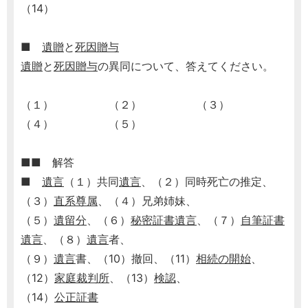
（14）
■
遺贈
と
死因贈与
遺贈
と
死因贈与
の異同について、答えてください。
（１） （２） （３）
（４） （５）
■■ 解答
■
遺言
（１）共同
遺言
、（２）同時死亡の推定、
（３）
直系尊属
、（４）兄弟姉妹、
（５）
遺留分
、（６）
秘密証書遺言
、（７）
自筆証書
遺言
、（８）
遺言
者、
（９）
遺言
書、（10）撤回、（11）
相続の開始
、
（12）
家庭裁判所
、（13）
検認
、
（14）
公正証書