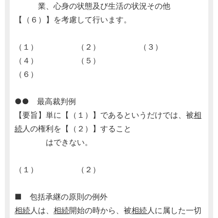
業、心身の状態及び生活の状況その他
【（６）】を考慮して行います。
（１） （２） （３）
（４） （５）
（６）
●● 最高裁判例
【要旨】単に【（１）】であるというだけでは、被
相
続
人の権利を【（２）】すること
はできない。
（１） （２）
■ 包括承継の原則の例外
相続
人は、
相続
開始の時から、被
相続
人に属した一切