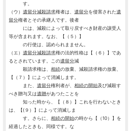
す。
（ウ）
遺留分減殺請求
権者は、
遺留分
を侵害された
遺
留分
権者とその承継人です。後者
には、減殺によって取り戻すべき財産の譲受人
等が含まれます。なお、【（５）】
の行使は、認められまません。
（エ）
遺留分減殺請求
権の法的性格は【（６）】であ
るとされています。この
遺留分
減
殺請求権は、
相続
の放棄、減殺請求権の放棄、
【（７）】によって消滅します。
また、
遺留分
権利者が、
相続の開始
及び減殺す
べき贈与又は
遺贈
があつたことを
知った時から、【（８）】これを行わないとき
は、【(９）】によって消滅しま
す。さらに、
相続の開始
の時から【（10）】を
経過したときも、同様です。な