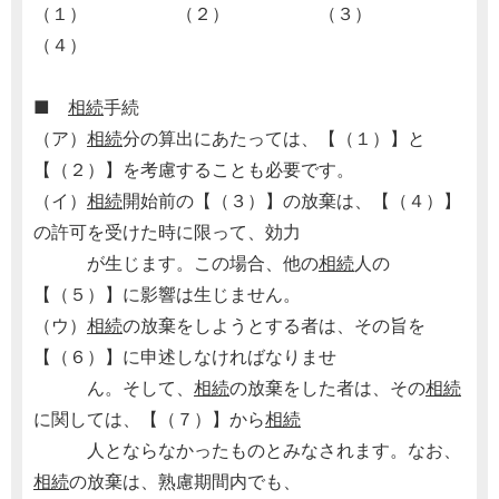
（１） （２） （３）
（４）
■
相続
手続
（ア）
相続
分の算出にあたっては、【（１）】と
【（２）】を考慮することも必要です。
（イ）
相続
開始前の【（３）】の放棄は、【（４）】
の許可を受けた時に限って、効力
が生じます。この場合、他の
相続
人の
【（５）】に影響は生じません。
（ウ）
相続
の放棄をしようとする者は、その旨を
【（６）】に申述しなければなりませ
ん。そして、
相続
の放棄をした者は、その
相続
に関しては、【（７）】から
相続
人とならなかったものとみなされます。なお、
相続
の放棄は、熟慮期間内でも、