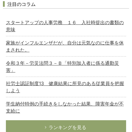
注目のコラム
スタートアップの人事労務 １６ 入社時提出の書類の
意味
家族がインフルエンザだが、自分は元気なのに仕事を休
まされた。
令和３年－労災法問３－Ｂ「特別加入者に係る通勤災
害」
社労士認証制度13 健康結果に所見のある従業員を把握
しよう
学生納付特例の手続きをしなかった結果、障害年金が不
支給に
ランキングを見る