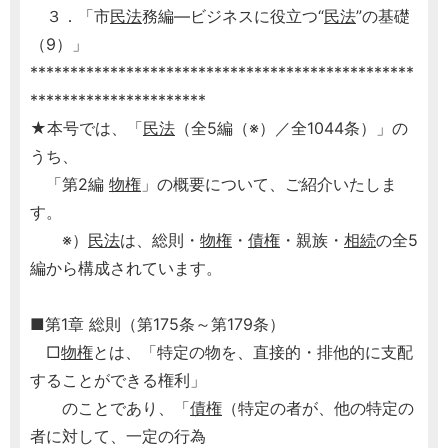
３．「市
民法
務編―ビジネスに役立つ“
民法
”の基礎
（9）」
************************************************
**********************
★本号では、「
民法
（全5編（※）／全1044条）」の
うち、
「第2編
物権
」の概要について、ご紹介いたしま
す。
※）
民法
は、総則・
物権
・
債権
・親族・
相続
の全5
編から構成されています。
■第1章 総則（第175条～第179条）
□
物権
とは、「特定の物を、直接的・排他的に支配
することができる権利」
のことであり、「
債権
（特定の者が、他の特定の
者に対して、一定の行為