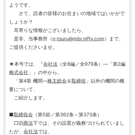
ようです。
さて、読者の皆様のお住まいの地域ではいかがで
しょうか？
耳寄りな情報がございましたら、
是非、当事務所（
n-tsuru@mbr.nifty.com
）まで、
ご提供くださいませ。
★本号では、『
会社法
（全8編／全979条）―「第2編
株式会社
」』の中から、
「第4章 機関―
株主総会
＆
取締役
」以外の機関の概
要について、
ご紹介します。
■
取締役会
（第5節／第362条～第373条）
□旧
商法
下では、その設置が義務づけられていまし
たが、
会社法
では、