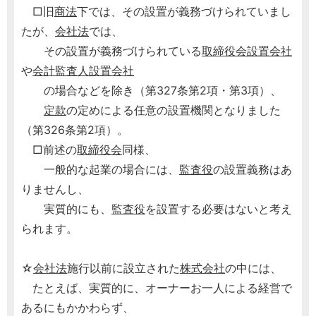
□旧
商法
下では、その設置が義務づけられていまし
たが、
会社法
では、
その設置が義務づけられている
取締役会設置会社
や
会計監査人設置会社
の場合などを除き（第327条第2項・第3項）、
定款
の定めによる任意の設置機関となりました
（第326条第2項）。
□前述の
取締役会
同様、
一般的な起業の場合には、
監査役
の設置義務はあ
りませんし、
実質的にも、
監査役
を設置する必要はないと考え
られます。
☆
会社法
施行以前に設立された
株式会社
の中には、
たとえば、実質的に、オーナーお一人による経営で
あるにもかかわらず、