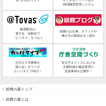
WEB購買管理システム
帳票配信の
総務のお仕事、オフィスや
電子化・自動化で
働き方の取組みをご紹介
「ビジネス」をつなぐ
社労士０号業務を
官公庁オフィスにおける
掘り起こすラジオ
文書削減や備品管理の
カッパダイブNEO！
先進事例を公開中！
総務の森トップ
総務の森とは