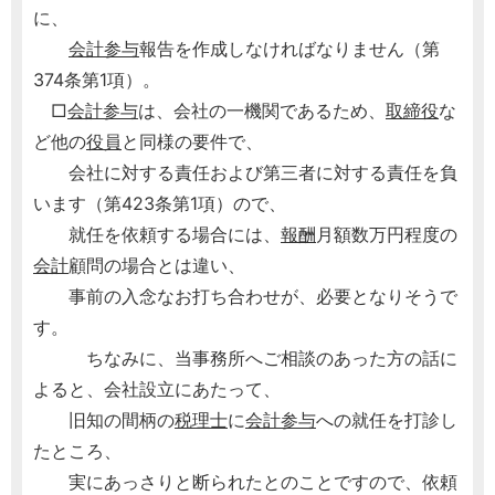
に、
会計参与
報告を作成しなければなりません（第
374条第1項）。
□
会計参与
は、会社の一機関であるため、
取締役
な
ど他の
役員
と同様の要件で、
会社に対する責任および第三者に対する責任を負
います（第423条第1項）ので、
就任を依頼する場合には、
報酬
月額数万円程度の
会計
顧問の場合とは違い、
事前の入念なお打ち合わせが、必要となりそうで
す。
ちなみに、当事務所へご相談のあった方の話に
よると、会社設立にあたって、
旧知の間柄の
税理士
に
会計参与
への就任を打診し
たところ、
実にあっさりと断られたとのことですので、依頼