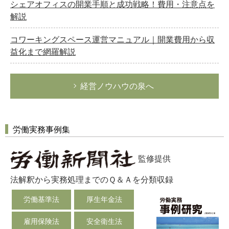
シェアオフィスの開業手順と成功戦略！費用・注意点を
解説
コワーキングスペース運営マニュアル｜開業費用から収
益化まで網羅解説
経営ノウハウの泉へ
労働実務事例集
監修提供
法解釈から実務処理までのＱ＆Ａを分類収録
労働基準法
厚生年金法
雇用保険法
安全衛生法