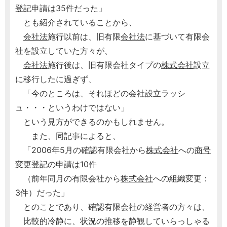
登記
申請は35件だった」
とも紹介されていることから、
会社法
施行以前は、旧有限
会社法
に基づいて有限会
社を設立していた方々が、
会社法
施行後は、旧有限会社タイプの
株式会社
設立
に移行したに過ぎず、
「今のところは、それほどの会社設立ラッシ
ュ・・・というわけではない」
という見方ができるのかもしれません。
また、同記事によると、
「2006年5月の確認有限会社から
株式会社
への
商号
変更
登記
の申請は10件
（前年同月の有限会社から
株式会社
への組織変更：
3件）だった」
とのことであり、確認有限会社の経営者の方々は、
比較的冷静に、状況の推移を静観していらっしゃる