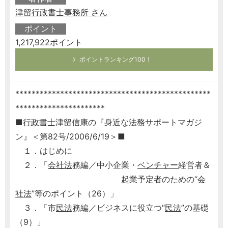
津留行政書士事務所 さん
ポイント
1,217,922ポイント
ポイントランキング100！
************************************************
**********************
■
行政書士
津留信康の『身近な法務サポートマガジ
ン』＜第82号/2006/6/19＞■
１．はじめに
２．「
会社法
務編／中小企業・
ベンチャー
経営者＆
起業予定者のための“
会
社法
”等のポイント（26）」
３．「市
民法
務編／ビジネスに役立つ“
民法
”の基礎
（9）」