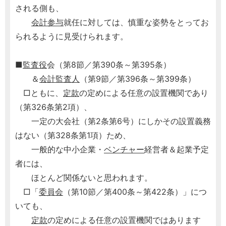
される側も、
会計参与
就任に対しては、慎重な姿勢をとってお
られるように見受けられます。
■
監査役
会（第8節／第390条～第395条）
＆
会計監査人
（第9節／第396条～第399条）
□ともに、
定款
の定めによる任意の設置機関であり
（第326条第2項）、
一定の大会社（第2条第6号）にしかその設置義務
はない（第328条第1項）ため、
一般的な中小企業・
ベンチャー
経営者＆起業予定
者には、
ほとんど関係ないと思われます。
□「
委員会
（第10節／第400条～第422条）」につ
いても、
定款
の定めによる任意の設置機関ではあります