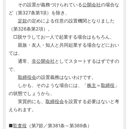
その設置が義務づけられている
公開会社
の場合な
ど（第327条第1項）を除き、
定款
の定めによる任意の設置機関となりました
（第326条第2項）。
□脱サラしてお一人で起業する場合はもちろん、
親族・友人・知人と共同起業する場合などにおい
ては、
通常、
非公開会社
としてスタートするはずですの
で、
取締役会
の設置義務はないわけです。
しかも、そのような場合には、「
株主
＝
取締役
」
の状態でしょうから、
実質的にも、
取締役会
を設置する必要はないと考
えられます。
■
監査役
（第7節／第381条～第389条）