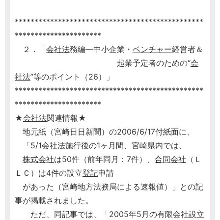
************************************************
**********************
２．「
会社法
務編―中小企業・
ベンチャー
経営者＆
起業予定者のための“
会
社法
”等のポイント（26）」
************************************************
**********************
★
会社法
関連情報★
地元紙（宮崎日日新聞）の2006/6/17付紙面に、
「5/1
会社法
施行後の1ヶ月間、宮崎県内では、
株式会社
は50件（前年同月：7件）、
合同会社
（Ｌ
ＬＣ）は4件の設立
登記
申請
があった（宮崎地方法務局による速報値）」との記
事が掲載されました。
ただ、同記事では、「2005年5月の有限会社設立