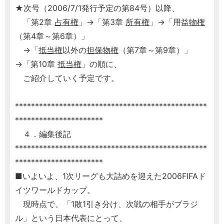
★次号（2006/7/1発行予定の第84号）以降、
「第2章
占有権
」→「第3章
所有権
」→「用益
物権
（第4章～第6章）」
→「
抵当権
以外の
担保
物権
（第7章～第9章）」
→「第10章
抵当権
」の順に、
ご紹介していく予定です。
************************************************
**********************
４．編集後記
************************************************
**********************
■いよいよ、1次リーグも大詰めを迎えた2006FIFAド
イツワールドカップ。
現時点で、「1敗1引き分け、次戦の相手がブラジ
ル」という日本代表にとって、