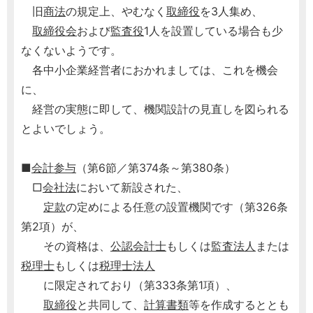
旧
商法
の規定上、やむなく
取締役
を3人集め、
取締役会
および
監査役
1人を設置している場合も少
なくないようです。
各中小企業経営者におかれましては、これを機会
に、
経営の実態に即して、機関設計の見直しを図られる
とよいでしょう。
■
会計参与
（第6節／第374条～第380条）
□
会社法
において新設された、
定款
の定めによる任意の設置機関です（第326条
第2項）が、
その資格は、
公認会計士
もしくは
監査法人
または
税理士
もしくは
税理士
法人
に限定されており（第333条第1項）、
取締役
と共同して、
計算書類
等を作成するととも