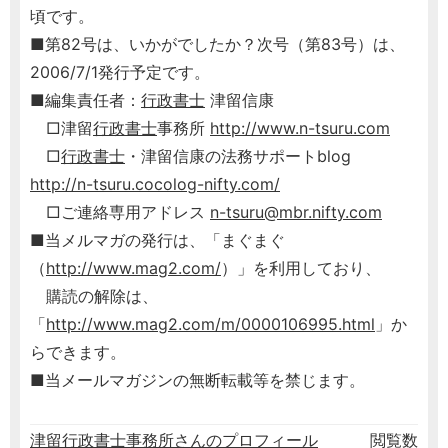
頃です。
■第82号は、いかがでしたか？次号（第83号）は、
2006/7/1発行予定です。
■編集責任者：
行政書士
津留信康
□津留
行政書士
事務所
http://www.n-tsuru.com
□
行政書士
・津留信康の法務サポートblog
http://n-tsuru.cocolog-nifty.com/
□ご連絡専用アドレス
n-tsuru@mbr.nifty.com
■当メルマガの発行は、「まぐまぐ
（
http://www.mag2.com/
）」を利用しており、
購読の解除は、
「
http://www.mag2.com/m/0000106995.html
」か
らできます。
■当メールマガジンの無断転載等を禁じます。
津留行政書士事務所さんのプロフィール
閲覧数