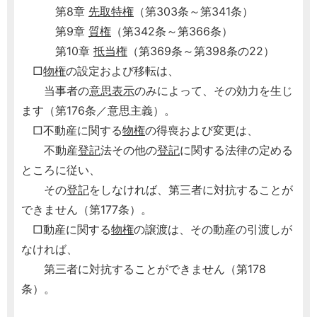
第8章
先取特権
（第303条～第341条）
第9章
質権
（第342条～第366条）
第10章
抵当権
（第369条～第398条の22）
□
物権
の設定および移転は、
当事者の
意思表示
のみによって、その効力を生じ
ます（第176条／意思主義）。
□不動産に関する
物権
の得喪および変更は、
不動産
登記
法その他の
登記
に関する法律の定める
ところに従い、
その
登記
をしなければ、第三者に対抗することが
できません（第177条）。
□動産に関する
物権
の譲渡は、その動産の引渡しが
なければ、
第三者に対抗することができません（第178
条）。