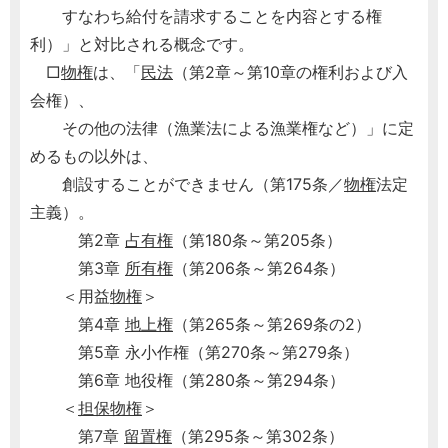
すなわち給付を請求することを内容とする権
利）」と対比される概念です。
□
物権
は、「
民法
（第2章～第10章の権利および入
会権）、
その他の法律（漁業法による漁業権など）」に定
めるもの以外は、
創設することができません（第175条／
物権
法定
主義）。
第2章
占有権
（第180条～第205条）
第3章
所有権
（第206条～第264条）
＜用益
物権
＞
第4章
地上権
（第265条～第269条の2）
第5章 永小作権（第270条～第279条）
第6章 地役権（第280条～第294条）
＜
担保
物権
＞
第7章
留置権
（第295条～第302条）