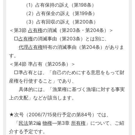
（1）占有保持の訴え（第198条）
（2）占有保全の訴え（第199条）
（3）占有回収の訴え（第200条）
＜第3節
占有権
の消滅（第203条・第204条）＞
□
占有権
の消滅事由（第203条）とは別に、
代理
占有権
特有の消滅事由（第204条）がありま
す。
＜第4節 準占有（第205条）＞
□準占有とは、「自己のためにする意思をもって財
産権を行使すること」であり、
具体的には、「漁業権に基づく漁場に対する事実
上の支配」などが該当します。
★次号（2006/7/15発行予定の第84号）では、
「
民法
第2編
物権
―第3章
所有権
」について、ご紹
介する予定です。