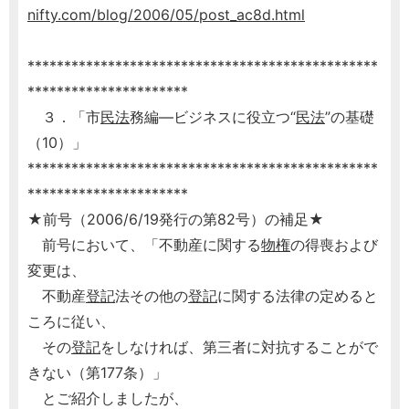
nifty.com/blog/2006/05/post_ac8d.html
************************************************
**********************
３．「市
民法
務編―ビジネスに役立つ“
民法
”の基礎
（10）」
************************************************
**********************
★前号（2006/6/19発行の第82号）の補足★
前号において、「不動産に関する
物権
の得喪および
変更は、
不動産
登記
法その他の
登記
に関する法律の定めると
ころに従い、
その
登記
をしなければ、第三者に対抗することがで
きない（第177条）」
とご紹介しましたが、