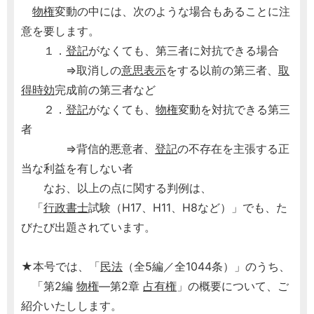
物権
変動の中には、次のような場合もあることに注
意を要します。
１．
登記
がなくても、第三者に対抗できる場合
⇒取消しの
意思表示
をする以前の第三者、
取
得時効
完成前の第三者など
２．
登記
がなくても、
物権
変動を対抗できる第三
者
⇒背信的悪意者、
登記
の不存在を主張する正
当な利益を有しない者
なお、以上の点に関する判例は、
「
行政書士
試験（H17、H11、H8など）」でも、た
びたび出題されています。
★本号では、「
民法
（全5編／全1044条）」のうち、
「第2編
物権
―第2章
占有権
」の概要について、ご
紹介いたしします。