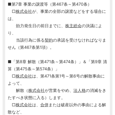
■第7章 事業の譲渡等（第467条～第470条）
□
株式会社
が、事業の全部の譲渡などをする場合に
は、
効力発生日の前日までに、
株主総会
の決議によ
り、
当該行為に係る
契約
の承認を受けなければなりま
せん（第467条第1項）。
■「第8章 解散（第471条～第474条）」＆「第9章 清
算（第475条～第574条）」
□
株式会社
は、第471条第1号～第6号の解散事由に
よって、
解散（
株式会社
が営業をやめ、
法人格
の消滅をき
たすべき状態に入る）します。
□
株式会社
は、
合併
または破産以外の事由による解
散など、