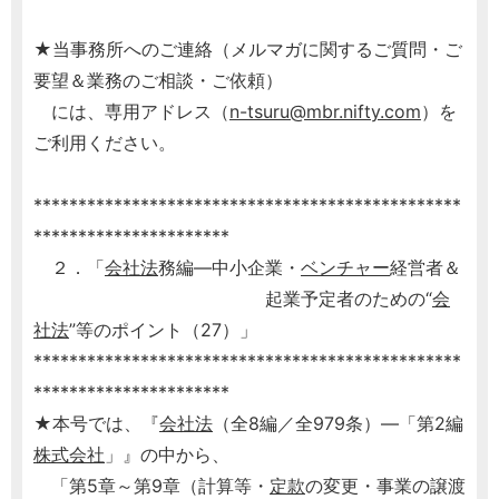
★当事務所へのご連絡（メルマガに関するご質問・ご
要望＆業務のご相談・ご依頼）
には、専用アドレス（
n-tsuru@mbr.nifty.com
）を
ご利用ください。
************************************************
**********************
２．「
会社法
務編―中小企業・
ベンチャー
経営者＆
起業予定者のための“
会
社法
”等のポイント（27）」
************************************************
**********************
★本号では、『
会社法
（全8編／全979条）―「第2編
株式会社
」』の中から、
「第5章～第9章（計算等・
定款
の変更・事業の譲渡