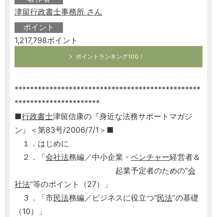
津留行政書士事務所 さん
ポイント
1,217,798ポイント
ポイントランキング100！
************************************************
**********************
■
行政書士
津留信康の『身近な法務サポートマガジ
ン』＜第83号/2006/7/1＞■
１．はじめに
２．「
会社法
務編／中小企業・
ベンチャー
経営者＆
起業予定者のための“
会
社法
”等のポイント（27）」
３．「市
民法
務編／ビジネスに役立つ“
民法
”の基礎
（10）」