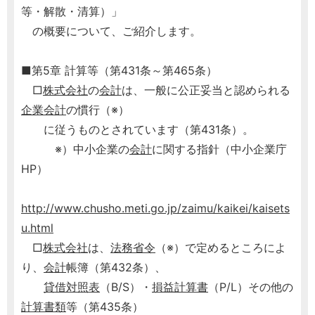
等・解散・清算）」
の概要について、ご紹介します。
■第5章 計算等（第431条～第465条）
□
株式会社
の
会計
は、一般に公正妥当と認められる
企業会計
の慣行（※）
に従うものとされています（第431条）。
※）中小企業の
会計
に関する指針（中小企業庁
HP）
http://www.chusho.meti.go.jp/zaimu/kaikei/kaisets
u.html
□
株式会社
は、
法務省令
（※）で定めるところによ
り、
会計
帳簿（第432条）、
貸借対照表
（B/S）・
損益計算書
（P/L）その他の
計算書類
等（第435条）