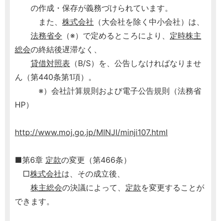
の作成・保存が義務づけられています。
また、
株式会社
（大会社を除く中小会社）は、
法務省令
（※）で定めるところにより、
定時株主
総会
の終結後遅滞なく、
貸借対照表
（B/S）を、公告しなければなりませ
ん（第440条第1項）。
※）会社計算規則および電子公告規則（法務省
HP）
http://www.moj.go.jp/MINJI/minji107.html
■第6章
定款
の変更（第466条）
□
株式会社
は、その成立後、
株主総会
の決議によって、
定款
を変更することが
できます。