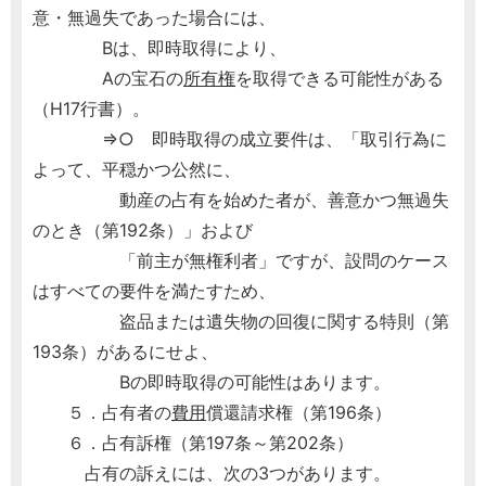
意・無過失であった場合には、
Bは、即時取得により、
Aの宝石の
所有権
を取得できる可能性がある
（H17行書）。
⇒○ 即時取得の成立要件は、「取引行為に
よって、平穏かつ公然に、
動産の占有を始めた者が、善意かつ無過失
のとき（第192条）」および
「前主が無権利者」ですが、設問のケース
はすべての要件を満たすため、
盗品または遺失物の回復に関する特則（第
193条）があるにせよ、
Bの即時取得の可能性はあります。
５．占有者の
費用
償還請求権（第196条）
６．占有訴権（第197条～第202条）
占有の訴えには、次の3つがあります。