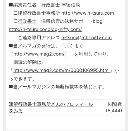
■編集責任者：
行政書士
津留信康
□津留
行政書士
事務所
http://www.n-tsuru.com
□
行政書士
・津留信康の法務サポートblog
http://n-tsuru.cocolog-nifty.com/
□ご連絡専用アドレス
n-tsuru@mbr.nifty.com
■当メルマガの発行は、「まぐまぐ
（
http://www.mag2.com/
）」を利用しており、
購読の解除は、
「
http://www.mag2.com/m/0000106995.html
」か
らできます。
■当メールマガジンの無断転載等を禁じます。
津留行政書士事務所さんのプロフィール
閲覧数
をみる
(8,444)