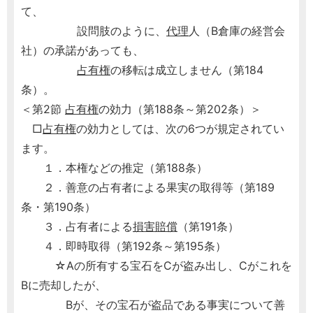
て、
設問肢のように、
代理
人（B倉庫の経営会
社）の承諾があっても、
占有権
の移転は成立しません（第184
条）。
＜第2節
占有権
の効力（第188条～第202条）＞
□
占有権
の効力としては、次の6つが規定されてい
ます。
１．本権などの推定（第188条）
２．善意の占有者による果実の取得等（第189
条・第190条）
３．占有者による
損害賠償
（第191条）
４．即時取得（第192条～第195条）
☆Aの所有する宝石をCが盗み出し、Cがこれを
Bに売却したが、
Bが、その宝石が盗品である事実について善