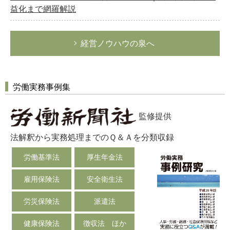
益化まで網羅解説
経営ノウハウの泉へ
労働実務事例集
監修提供
法解釈から実務処理までのＱ＆Ａを分類収録
労働基準法
厚生年金法
雇用保険法
安全衛生法
労災保険法
派遣法
健康保険法
徴収法 ほか