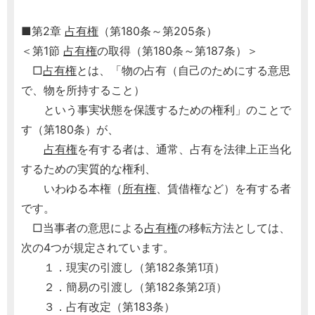
■第2章
占有権
（第180条～第205条）
＜第1節
占有権
の取得（第180条～第187条）＞
□
占有権
とは、「物の占有（自己のためにする意思
で、物を所持すること）
という事実状態を保護するための権利」のことで
す（第180条）が、
占有権
を有する者は、通常、占有を法律上正当化
するための実質的な権利、
いわゆる本権（
所有権
、賃借権など）を有する者
です。
□当事者の意思による
占有権
の移転方法としては、
次の4つが規定されています。
１．現実の引渡し（第182条第1項）
２．簡易の引渡し（第182条第2項）
３．占有改定（第183条）