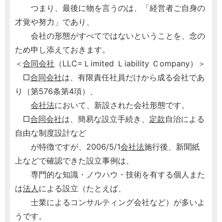
つまり、最後に物を言うのは、「経営者ご自身の
才覚や努力」であり、
会社の形態がすべてではないということを、念の
ため申し添えておきます。
＜
合同会社
（LLC=Ｌimited Ｌiability Ｃompany）＞
□
合同会社
は、有限責任社員だけから成る会社であ
り（第576条第4項）、
会社法
において、新設された会社形態です。
□
合同会社
は、簡易な設立手続き、
定款
自治による
自由な制度設計など
が特徴ですが、2006/5/1
会社法
施行後、新聞紙
上などで確認できた設立事例は、
専門的な知識・ノウハウ・技術を有する個人また
は
法人
による設立（たとえば、
士業によるコンサルティング会社など）が多いよ
うです。