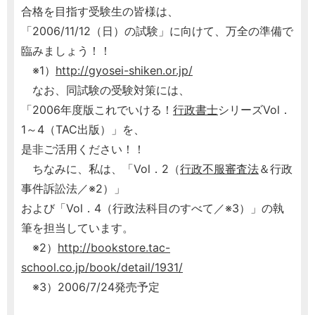
合格を目指す受験生の皆様は、
「2006/11/12（日）の試験」に向けて、万全の準備で
臨みましょう！！
※1）
http://gyosei-shiken.or.jp/
なお、同試験の受験対策には、
「2006年度版これでいける！
行政書士
シリーズVol．
1～4（TAC出版）」を、
是非ご活用ください！！
ちなみに、私は、「Vol．2（
行政不服審査法
＆行政
事件訴訟法／※2）」
および「Vol．4（行政法科目のすべて／※3）」の執
筆を担当しています。
※2）
http://bookstore.tac-
school.co.jp/book/detail/1931/
※3）2006/7/24発売予定