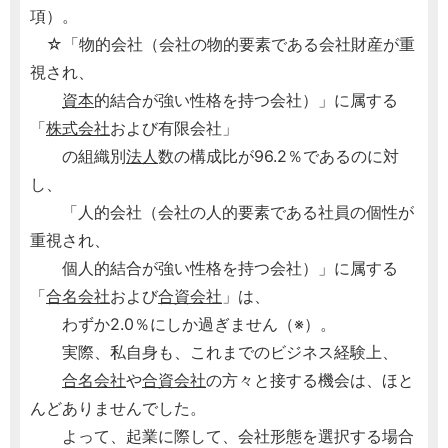
項）。
☆「物的会社（会社の物的要素である会社財産が重
視され、
資本
的結合が強い性格を持つ会社）」に属する
「
株式会社
および有限会社」
の組織別
法人
数の構成比が96.2％であるのに対
し、
「人的会社（会社の人的要素である社員の個性が
重視され、
個人的結合が強い性格を持つ会社）」に属する
「
合名会社
および
合資会社
」は、
わずか2.0％にしか過ぎません（※）。
実際、私自身も、これまでのビジネス経験上、
合名会社
や
合資会社
の方々と接する機会は、ほと
んどありませんでした。
よって、起業に際して、会社形態を選択する場合