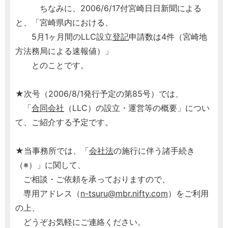
ちなみに、2006/6/17付宮崎日日新聞による
と、「宮崎県内における、
5月1ヶ月間のLLC設立
登記
申請数は4件（宮崎地
方法務局による速報値）」
とのことです。
★次号（2006/8/1発行予定の第85号）では、
「
合同会社
（LLC）の設立・運営等の概要」につい
て、ご紹介する予定です。
★当事務所では、「
会社法
の施行に伴う諸手続き
（※）」に関して、
ご相談・ご依頼を承っておりますので、
専用アドレス（
n-tsuru@mbr.nifty.com
）をご利用
の上、
どうぞお気軽にご連絡ください。