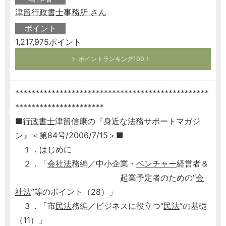
津留行政書士事務所 さん
ポイント
1,217,975ポイント
ポイントランキング100！
************************************************
**********************
■
行政書士
津留信康の『身近な法務サポートマガジ
ン』＜第84号/2006/7/15＞■
１．はじめに
２．「
会社法
務編／中小企業・
ベンチャー
経営者＆
起業予定者のための“
会
社法
”等のポイント（28）」
３．「市
民法
務編／ビジネスに役立つ“
民法
”の基礎
（11）」