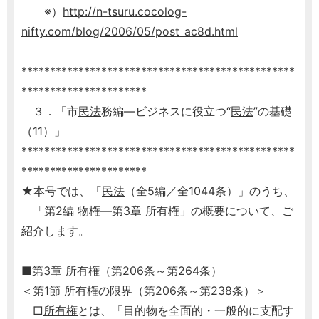
※）
http://n-tsuru.cocolog-
nifty.com/blog/2006/05/post_ac8d.html
************************************************
**********************
３．「市
民法
務編―ビジネスに役立つ“
民法
”の基礎
（11）」
************************************************
**********************
★本号では、「
民法
（全5編／全1044条）」のうち、
「第2編
物権
―第3章
所有権
」の概要について、ご
紹介します。
■第3章
所有権
（第206条～第264条）
＜第1節
所有権
の限界（第206条～第238条）＞
□
所有権
とは、「目的物を全面的・一般的に支配す