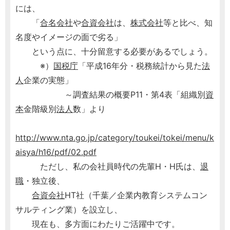
には、
「
合名会社
や
合資会社
は、
株式会社
等と比べ、知
名度やイメージの面で劣る」
という点に、十分留意する必要があるでしょう。
※）
国税庁
「平成16年分・税務統計から見た
法
人
企業の実態」
～調査結果の概要P11・第4表「組織別
資
本
金階級別
法人
数」より
http://www.nta.go.jp/category/toukei/tokei/menu/k
aisya/h16/pdf/02.pdf
ただし、私の会社員時代の先輩H・H氏は、
退
職
・独立後、
合資会社
HT社（千葉／企業内教育システムコン
サルティング業）を設立し、
現在も、多方面にわたりご活躍中です。