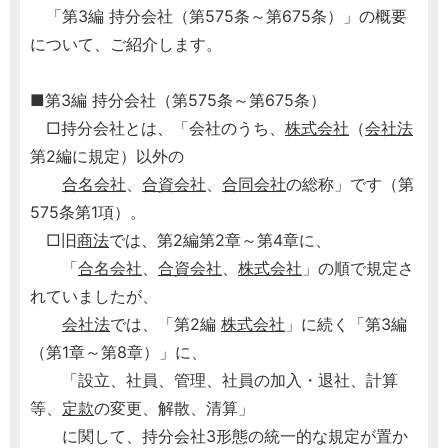
「第3編 持分会社（第575条～第675条）」の概要
について、ご紹介します。
■第3編 持分会社（第575条～第675条）
□持分会社とは、「会社のうち、
株式会社
（
会社法
第2編に規定）以外の
合名会社
、
合資会社
、
合同会社
の総称」です（第
575条第1項）。
□旧
商法
では、第2編第2章～第4章に、
「
合名会社
、
合資会社
、
株式会社
」の順で規定さ
れていましたが、
会社法
では、「第2編
株式会社
」に続く「第3編
（第1章～第8章）」に、
「設立、社員、管理、社員の加入・退社、計算
等、
定款
の変更、解散、清算」
に関して、持分会社3形態の統一的な規定が置か