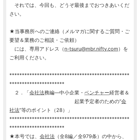
それでは、今回も、どうぞ最後までおつきあいくだ
さい。
★当事務所へのご連絡（メルマガに関するご質問・ご
要望＆業務のご相談・ご依頼）
には、専用アドレス（
n-tsuru@mbr.nifty.com
）を
ご利用ください。
************************************************
**********************
２．「
会社法
務編―中小企業・
ベンチャー
経営者＆
起業予定者のための“
会
社法
”等のポイント（28）」
************************************************
**********************
★本号では、
会社法
（全8編／全979条）の中から、