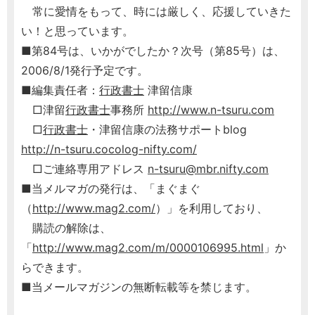
常に愛情をもって、時には厳しく、応援していきた
い！と思っています。
■第84号は、いかがでしたか？次号（第85号）は、
2006/8/1発行予定です。
■編集責任者：
行政書士
津留信康
□津留
行政書士
事務所
http://www.n-tsuru.com
□
行政書士
・津留信康の法務サポートblog
http://n-tsuru.cocolog-nifty.com/
□ご連絡専用アドレス
n-tsuru@mbr.nifty.com
■当メルマガの発行は、「まぐまぐ
（
http://www.mag2.com/
）」を利用しており、
購読の解除は、
「
http://www.mag2.com/m/0000106995.html
」か
らできます。
■当メールマガジンの無断転載等を禁じます。