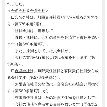
れました。
＜
合名会社
＆
合資会社
＞
□
合名会社
は、無限責任社員だけから成る会社であ
り（第576条第2項）、
社員全員は、連帯して、
直接・無限に、会社の
債務
を
弁済
する責任を負い
ます（第580条第1項）。
また、原則として、社員全員が、
会社の
業務執行権
および代表権を有します（第
590条）。
□
合資会社
は、無限責任社員と有限責任社員から成
る会社です（第576条第3項）。
無限責任社員の地位は、
合名会社
の場合と同様で
す（第580条第1項）が、
有限責任社員は、その出資の価額を限度として、
会社の
債務
を
弁済
する責任を負います（同条第2