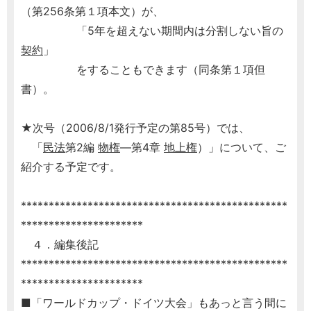
（第256条第１項本文）が、
「5年を超えない期間内は分割しない旨の
契約
」
をすることもできます（同条第１項但
書）。
★次号（2006/8/1発行予定の第85号）では、
「
民法
第2編
物権
―第4章
地上権
）」について、ご
紹介する予定です。
************************************************
**********************
４．編集後記
************************************************
**********************
■「ワールドカップ・ドイツ大会」もあっと言う間に