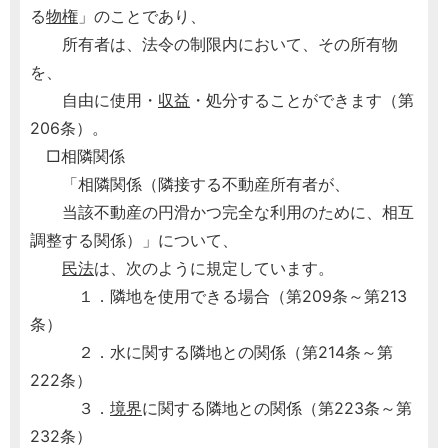
る
物権
」のことであり、
所有者は、法令の制限内において、その所有物
を、
自由に使用・
収益
・処分することができます（第
206条）。
□相隣関係
「相隣関係（隣接する不動産所有者が、
当該不動産の円滑かつ完全な利用のために、相互
調整する関係）」について、
民法
は、次のように規定しています。
１．隣地を使用できる場合（第209条～第213
条）
２．水に関する隣地との関係（第214条～第
222条）
３．
境界
に関する隣地との関係（第223条～第
232条）