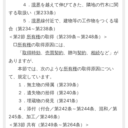
４．
境界
を越えて伸びてきた、隣地の竹木に関
する取扱い（第233条）
５．
境界
線付近で、建物等の工作物をつくる場
合（第234～第238条）
＜第2節
所有権
の取得（第239条～第248条）＞
□
所有権
の取得原因には、
「
取得時効
、
売買契約
、贈与
契約
、
相続
など」が
ありますが、
本節では、次のような
所有権
の取得原因につい
て、規定しています。
１．無主物の帰属（第239条）
２．遺失物の拾得（第240条）
３．埋蔵物の発見（第241条）
４．添付（付合／第242条～第244条、混和／第
245条、加工／第246条）
＜第3節 共有（第249条～第264条）＞