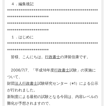
４．編集後記
************************************************
**********************
************************************************
**********************
１．はじめに
************************************************
**********************
皆様、こんにちは。
行政書士
の津留信康です。
2006/7/7、「平成18年度
行政書士
試験」の実施に
ついて、
財団
法人
行政書士
試験研究センター（※1）による公示
が行われました。
新制度による最初の試験となる今回は、内容レベルの
難化が予想されますので、