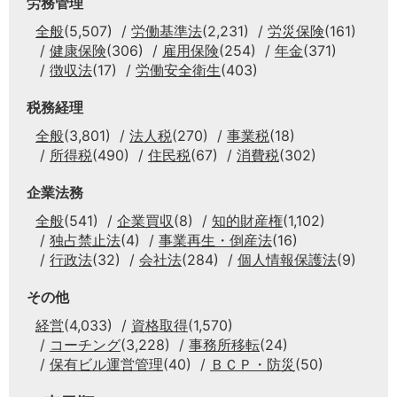
労務管理
全般
(5,507)
労働基準法
(2,231)
労災保険
(161)
健康保険
(306)
雇用保険
(254)
年金
(371)
徴収法
(17)
労働安全衛生
(403)
税務経理
全般
(3,801)
法人税
(270)
事業税
(18)
所得税
(490)
住民税
(67)
消費税
(302)
企業法務
全般
(541)
企業買収
(8)
知的財産権
(1,102)
独占禁止法
(4)
事業再生・倒産法
(16)
行政法
(32)
会社法
(284)
個人情報保護法
(9)
その他
経営
(4,033)
資格取得
(1,570)
コーチング
(3,228)
事務所移転
(24)
保有ビル運営管理
(40)
ＢＣＰ・防災
(50)