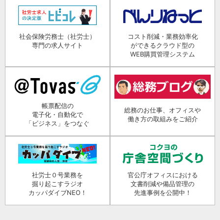
社会保険労務士（社労士）
コスト削減・業務効率化
専門の求人サイト
ができるクラウド型の
WEB購買管理システム
帳票配信の
総務のお仕事、オフィスや
電子化・自動化で
働き方の取組みをご紹介
「ビジネス」をつなぐ
社労士０号業務を
官公庁オフィスにおける
掘り起こすラジオ
文書削減や備品管理の
カッパダイブNEO！
先進事例を公開中！