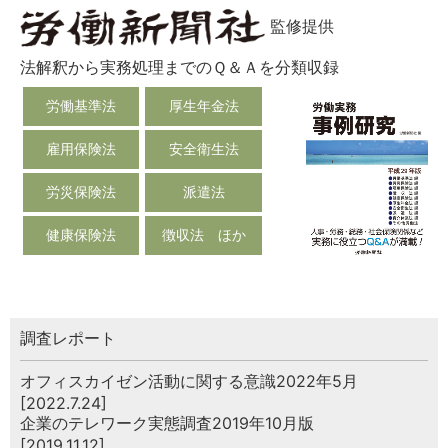
監修提供
法解釈から実務処理までのＱ＆Ａを分類収録
労働基準法
厚生年金法
雇用保険法
安全衛生法
労災保険法
派遣法
健康保険法
徴収法 ほか
調査レポート
オフィスカイゼン活動に関する意識2022年5月
[2022.7.24]
企業のテレワーク実態調査2019年10月版
[2019.11.12]