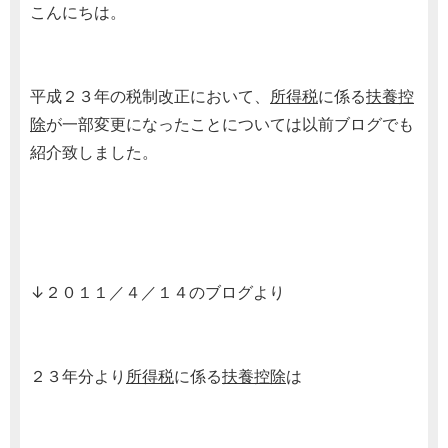
こんにちは。
平成２３年の税制改正において、
所得税
に係る
扶養控
除
が一部変更になったことについては以前ブログでも
紹介致しました。
↓２０１１／４／１４のブログより
２３年分より
所得税
に係る
扶養控除
は