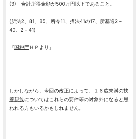
(3) 合計
所得金額
が500万円以下であること。
(所法2、81、85、所令11、措法41の17、所基通2－
40、2－41)
『
国税庁
ＨＰより』
しかしながら、今回の改正によって、１６歳未満の
扶
養親族
についてはこれらの要件等の対象外になると思
われる方もいるかもしれません。