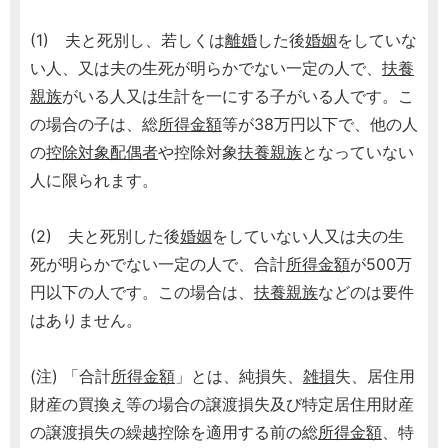
(1) 夫と死別し、若しくは
離婚
した後
婚姻
をしていな
い人、又は夫の生死が明らかでない一定の人で、
扶養
親族
がいる人又は生計を一にする子がいる人です。こ
の場合の子は、総
所得金額
等が38万円以下で、他の人
の
控除対象配偶者
や控除対象
扶養親族
となっていない
人に限られます。
(2) 夫と死別した後
婚姻
をしていない人又は夫の生
死が明らかでない一定の人で、合計
所得金額
が500万
円以下の人です。この場合は、
扶養親族
などのは要件
はありません。
(注) 「合計
所得金額
」とは、純損失、
雑損
失、居住用
財産の買換え等の場合の譲渡損失及び特定居住用財産
の譲渡損失の繰越控除を適用する前の総
所得金額
、特