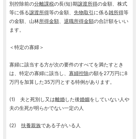
別控除前の
分離課税
の長(短)期
譲渡所得
の金額、株式
等に係る
譲渡所得
等の金額、
先物取引
に係る
雑所得
等
の金額、山林
所得金額
、
退職
所得金額
の合計額をいい
ます。
＜特定の寡婦＞
寡婦に該当する方が次の要件のすべてを満たすとき
は、特定の寡婦に該当し、
寡婦控除
の額を27万円に8
万円を加算した35万円とする特例があります。
(1) 夫と死別し又は
離婚
した後
婚姻
をしていない人や
夫の生死が明らかでない一定の人
(2)
扶養親族
である子がいる人