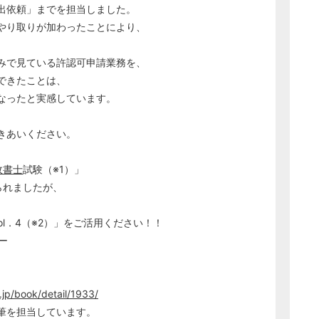
出依頼」までを担当しました。
やり取りが加わったことにより、
みで見ている許認可申請業務を、
できたことは、
なったと実感しています。
きあいください。
政書士
試験（※1）」
られましたが、
Vol．4（※2）」をご活用ください！！
ー
.jp/book/detail/1933/
を担当しています。