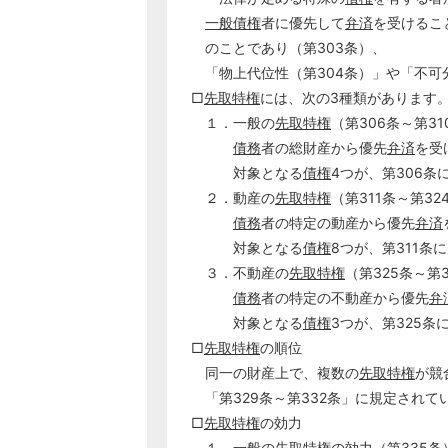
一般債権
者に優先して
弁済
を受けるこ
のことであり（第303条）、
「物上代位性（第304条）」や「不可分
□
先取特権
には、次の3種類があります
１．一般の
先取特権
（第306条～第31
債務
者の総財産から優先
弁済
を受
対象となる
債権
4つが、第306条
２．動産の
先取特権
（第311条～第32
債務
者の特定の動産から優先
弁済
対象となる
債権
8つが、第311条
３．不動産の
先取特権
（第325条～第
債務
者の特定の不動産から優先
弁
対象となる
債権
3つが、第325条
□
先取特権
の順位
同一の財産上で、複数の
先取特権
が競
「第329条～第332条」に規定されて
□
先取特権
の効力
１．一般の
先取特権
の効力（第335条