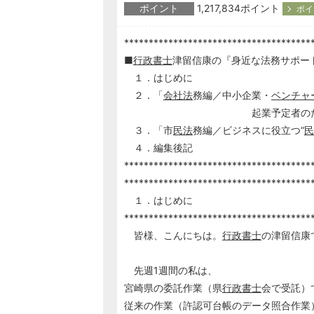
ポイント
1,217,834ポイント
ポイ
**************************************
■
行政書士
津留信康の『身近な法務サポートマ
１．はじめに
２．「
会社法
務編／中小企業・
ベンチャ
起業予定者のため
３．「市
民法
務編／ビジネスに役立つ“
民
４．編集後記
**************************************
**************************************
１．はじめに
**************************************
皆様、こんにちは。
行政書士
の津留信康
先週1週間の私は、
宮崎県の委託作業（県
行政書士
会で受託）
従来の作業（許認可台帳のデータ照合作業