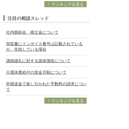
ランキングを見る
注目の相談スレッド
社内親睦会 積立金について
領収書にインボイス番号は記載されている
が、失効している場合
講師謝礼に対する源泉徴収について
介護休業給付の賃金月額について
外国送金で差し引かれた手数料の請求につい
て
ランキングを見る