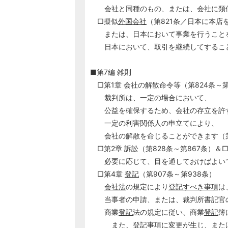
会社と同種のもの、または、会社に類似
□擬似
外国会社
（第821条／日本に本店
または、日本において事業を行うこと
日本において、取引を継続してすることが
■第7編 雑則
□第1章 会社の解散命令等（第824条～第
裁判所は、一定の場合において、
公益を確保するため、会社の存立を許す
一定の利害関係人の申立てにより、
会社の解散を命じることができます（第8
□第2章 訴訟（第828条～第867条）＆□
必要に応じて、目を通しておけばよい
□第4章
登記
（第907条～第938条）
会社法
の規定により
登記すべき事項
は
当事者の申請、または、裁判所書記官
商業
登記
法の規定に従い、商業
登記
簿
また、
登記
事項に変更が生じ、また