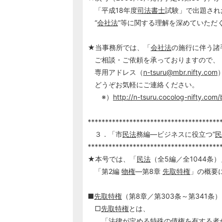
「平成18年度
司法書士
試験」で出題され
“
会社法
”等に関する理解を深めていただ
★当事務所では、「
会社法
の施行に伴う諸
ご相談・ご依頼を承っておりますので、
専用アドレス（
n-tsuru@mbr.nifty.com
どうぞお気軽にご連絡ください。
※）
http://n-tsuru.cocolog-nifty.co
**************************************
３．「市
民法
務編―ビジネスに役立つ“
民
**************************************
★本号では、「
民法
（全5編／全1044条
「第2編
物権
―第8章
先取特権
」の概要
■
先取特権
（第8章／第303条～第341条）
□
先取特権
とは、
「法律が定める特殊の
債権
を有する者