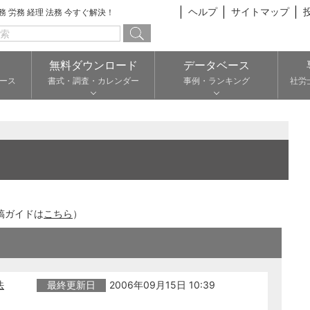
ヘルプ
サイトマップ
総務 労務 経理 法務 今すぐ解決！
無料ダウンロード
データベース
ース
書式・調査・カレンダー
事例・ランキング
社労
稿ガイドは
こちら
）
法
最終更新日
2006年09月15日 10:39