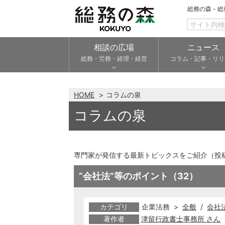
総務の森 - 
相談の広場
ニュース
総務・労務・経理・経営
コラム・記事・リリ
HOME
コラムの泉
コラムの泉
専門家が発信する最新トピックスをご紹介（投
“会社法”等のポイント（32）
カテゴリ
企業法務 >
全般
/
会社
著作者
津留行政書士事務所 さん