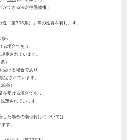
とができる法定
担保
物権
」
性（第305条）」等の性質を有します。
。
0条）
ける場合であり、
に規定されています。
4条）
を受ける場合であり、
に規定されています。
328条）
済
を受ける場合であり、
に規定されています。
合した場合の順位付けについては、
います。
）と対抗力（第336条）