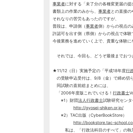
事業者
に対する「未了分の各種変更届の提
書類上の作業のみから、
事業者
との直接の
それなりの苦労もあったのですが、
普段は、申請側（
事業者
側）からの視点の
許認可を出す側（県側）からの視点で体験
今後業務を進めていく上で、貴重な体験に
それでは、今回も、どうぞ最後までおつ
★11/12（日）実施予定の「平成18年度
行
の受験申込受付は、9/8（金）で締め切
同試験の直前総まとめには、
「2006年度版これでいける！
行政書士
※1）財団
法人
行政書士
試験研究センタ
http://gyosei-shiken.or.jp/
※2）TAC出版（CyberBookStore）
http://bookstore.tac-school.co
私は、「行政法科目のすべて」の執筆