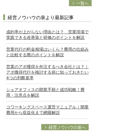
一覧へ
経営ノウハウの泉より最新記事
成約率が上がらない理由とは？ 営業現場で
実践できる改善策と研修のポイントを解説
営業代行の料金相場はいくら？費用の仕組み
と比較する際のポイントを解説
営業のアポ獲得を外注するべき会社とは？｜
アポ獲得代行を検討する前に知っておきたい
4つの判断基準
シェアオフィスの開業手順と成功戦略！費
用・注意点を解説
コワーキングスペース運営マニュアル｜開業
費用から収益化まで網羅解説
経営ノウハウの泉へ