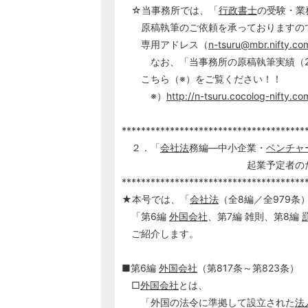
☆当事務所では、「
行政書士
の受験・業
原稿執筆のご依頼を承っておりますの
専用アドレス（
n-tsuru@mbr.nifty.co
なお、「当事務所の原稿執筆実績（2002
こちら（※）をご覧ください！！
※）
http://n-tsuru.cocolog-nifty.
**************************************
２．「
会社法
務編―中小企業・
ベンチャ
起業予定者のため
**************************************
★本号では、「
会社法
（全8編／全979条
「第6編
外国会社
、第7編 雑則、第8編
ご紹介します。
■第6編
外国会社
（第817条～第823条）
□
外国会社
とは、
「外国の法令に準拠して設立された
法