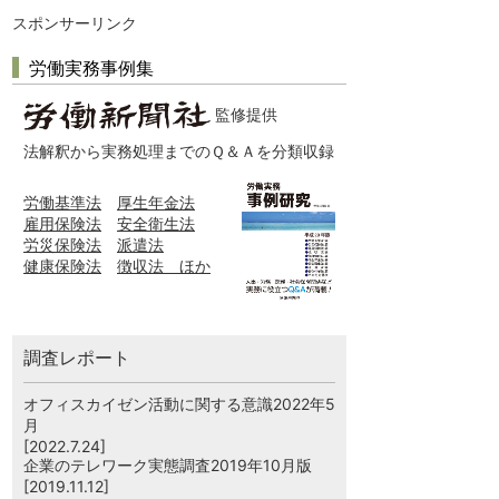
スポンサーリンク
労働実務事例集
監修提供
法解釈から実務処理までのＱ＆Ａを分類収録
労働基準法
厚生年金法
雇用保険法
安全衛生法
労災保険法
派遣法
健康保険法
徴収法 ほか
調査レポート
オフィスカイゼン活動に関する意識2022年5
月
[2022.7.24]
企業のテレワーク実態調査2019年10月版
[2019.11.12]