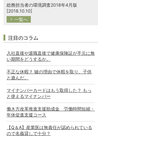
総務担当者の環境調査2018年4月版
[2018.10.10]
一覧へ
注目のコラム
入社直後や退職直後で健康保険証が手元に無
い期間をどうするか。
不正な休暇？ 嘘の理由で休暇を取り、子供
と遊んだ。
マイナンバーカードはもう取得した？ もっ
と使えるマイナンバー
働き方改革推進支援助成金 労働時間短縮・
年休促進支援コース
【Q＆A】産業医は無責任が認められている
ので名義貸しで十分？