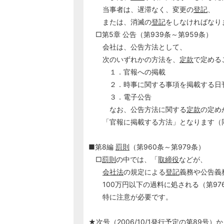
当事者は、遅滞なく、変更の
登記
、
または、消滅の
登記
をしなければなり
□第5章 公告（第939条～第959条）
会社は、公告方法として、
次のいずれかの方法を、
定款
で定める
１．官報への掲載
２．時事に関する事項を掲載する日刊
３．電子公告
なお、公告方法に関する
定款
の定め
「官報に掲載する方法」となります（同
■第8編
罰則
（第960条～第979条）
□
罰則
の中では、「
取締役
などが、
会社法
の規定による
登記
義務や公告義
100万円以下の過料に処される（第976
特に注意が必要です。
★次号（2006/10/1発行予定の第89号）