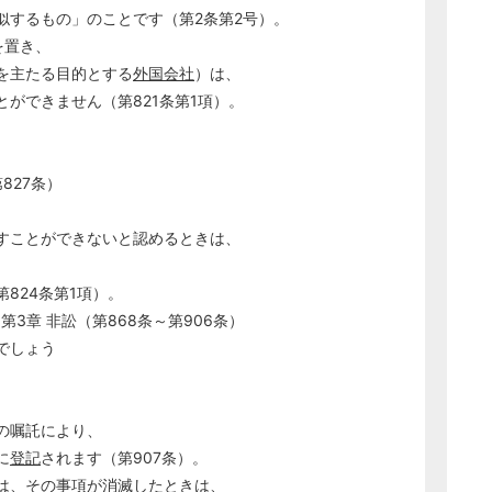
するもの」のことです（第2条第2号）。
を置き、
を主たる目的とする
外国会社
）は、
できません（第821条第1項）。
827条）
ことができないと認めるときは、
24条第1項）。
第3章 非訟（第868条～第906条）
でしょう
、
の嘱託により、
に
登記
されます（第907条）。
は、その事項が消滅したときは、