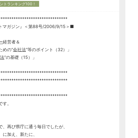
ントランキング100！
********************************
ガジン』＜第88号/2006/9/15＞■
ー
経営者＆
の“
会社法
”等のポイント（32）」
法
”の基礎（15）」
********************************
********************************
********************************
です。
で、再び県庁に通う毎日でしたが、
）に加え、新たに、