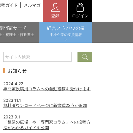
投稿ガイド
メルマガ
登録
ログイン
専門家サーチ
経営ノウハウの泉
士・税理士・行政書士
中小企業の支援情報
お知らせ
2024.4.22
専門家投稿用コラムへの自動投稿を受付けます
2023.11.1
無料ダウンロードページに新書式22点が追加
2023.9.1
「相談の広場」や「専門家コラム」への投稿方
法がわかるガイドを公開