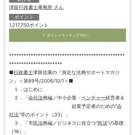
津留行政書士事務所 さん
ポイント
1,217,750ポイント
ポイントランキング100！
************************************************
**********************
■
行政書士
津留信康の『身近な法務サポートマガジ
ン』＜第89号/2006/10/1＞■
１．はじめに
２．「
会社法
務編／中小企業・
ベンチャー
経営者＆
起業予定者のための“
会
社法
”等のポイント（33）」
３．「市
民法
務編／ビジネスに役立つ“
民法
”の基礎
（16）」