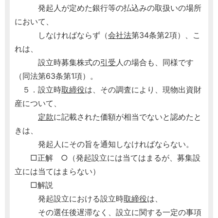
発起人が定めた銀行等の払込みの取扱いの場所
において、
しなければならず（
会社法
第34条第2項）、こ
れは、
設立時募集株式の
引受
人の場合も、同様です
（同法第63条第1項）。
５．設立時
取締役
は、その調査により、現物出資財
産について、
定款
に記載された価額が相当でないと認めたと
きは、
発起人にその旨を通知しなければならない。
□正解 ○（発起設立には当てはまるが、募集設
立には当てはまらない）
□解説
発起設立における設立時
取締役
は、
その選任後遅滞なく、設立に関する一定の事項