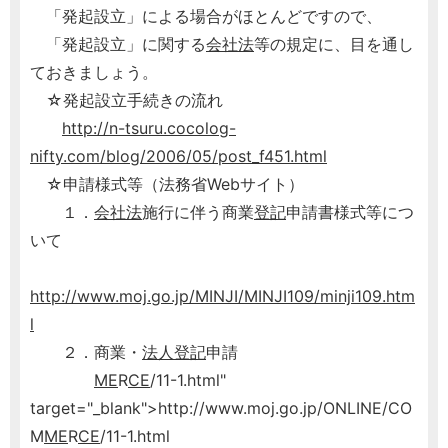
「発起設立」による場合がほとんどですので、
「発起設立」に関する
会社法
等の規定に、目を通し
ておきましょう。
☆発起設立手続きの流れ
http://n-tsuru.cocolog-
nifty.com/blog/2006/05/post_f451.html
☆申請様式等（法務省Webサイト）
１．
会社法
施行に伴う商業
登記
申請書様式等につ
いて
http://www.moj.go.jp/MINJI/MINJI109/minji109.htm
l
２．商業・
法人
登記
申請
ME
R
CE
/11-1.html"
target="_blank">http://www.moj.go.jp/ONLINE/CO
M
ME
R
CE
/11-1.html