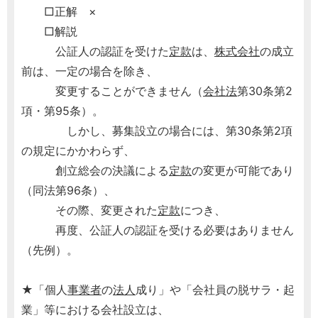
□正解 ×
□解説
公証人の認証を受けた
定款
は、
株式会社
の成立
前は、一定の場合を除き、
変更することができません（
会社法
第30条第2
項・第95条）。
しかし、募集設立の場合には、第30条第2項
の規定にかかわらず、
創立総会の決議による
定款
の変更が可能であり
（同法第96条）、
その際、変更された
定款
につき、
再度、公証人の認証を受ける必要はありません
（先例）。
★「個人
事業者
の
法人
成り」や「会社員の脱サラ・起
業」等における会社設立は、