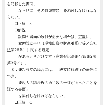
を記載した書面、
ならびに、その附属書類」を添付しなければな
らない。
□正解 ×
□解説
設問の書面の添付が必要な場合は、
定款
に、
変態設立事項（現物出資や財産
引受
け等／
会社
法
第28条）に関する規定
があるときだけです（商業
登記
法第47条第2項
第3号イ）。
３．発起設立の場合には、「設立時
取締役の選任
に
つき、
発起人の
議決権
の過半数の一致があったことを
証する書面」
を添付しなければならない。
□正解 ○