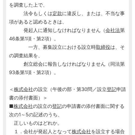
を調査した上で、
法令もしくは
定款
に違反し、または、不当な事
項があると認めるときは、
発起人に通知しなければなりません（
会社法
第
46条第1項・第2項）。
一方、募集設立における設立時
取締役
は、そ
の調査結果を、
創立総会に報告しなければなりません（同法第
93条第1項・第2項）。
＜
株式会社
の設立（午後の部・第30問／設立
登記
申請
書の添付書面）＞
■
株式会社
の設立の
登記
の申請書の添付書面に関する
次の1～5の記述のうち、
正しいものはどれか。
１．会社が発起人となって
株式会社
を設立する場合