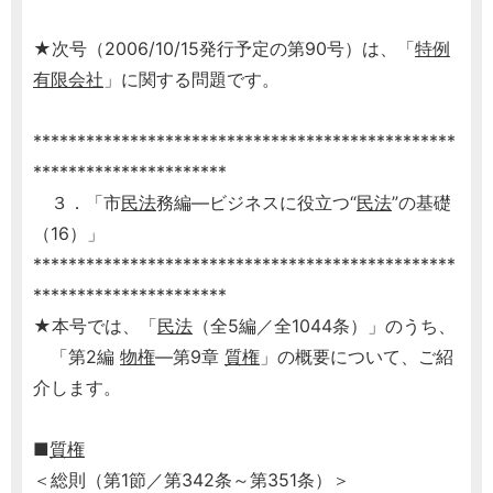
★次号（2006/10/15発行予定の第90号）は、「
特例
有限会社
」に関する問題です。
************************************************
**********************
３．「市
民法
務編―ビジネスに役立つ“
民法
”の基礎
（16）」
************************************************
**********************
★本号では、「
民法
（全5編／全1044条）」のうち、
「第2編
物権
―第9章
質権
」の概要について、ご紹
介します。
■
質権
＜総則（第1節／第342条～第351条）＞