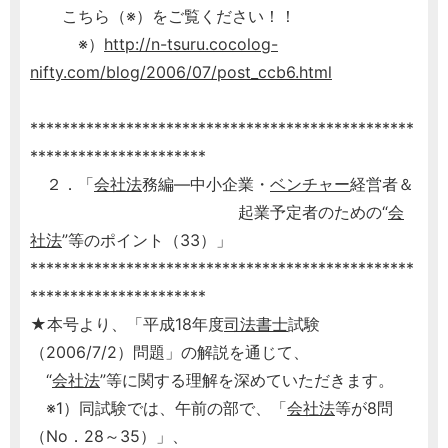
こちら（※）をご覧ください！！
※）
http://n-tsuru.cocolog-
nifty.com/blog/2006/07/post_ccb6.html
************************************************
**********************
２．「
会社法
務編―中小企業・
ベンチャー
経営者＆
起業予定者のための“
会
社法
”等のポイント（33）」
************************************************
**********************
★本号より、「平成18年度
司法書士
試験
（2006/7/2）問題」の解説を通じて、
“
会社法
”等に関する理解を深めていただきます。
※1）同試験では、午前の部で、「
会社法
等が8問
（No．28～35）」、