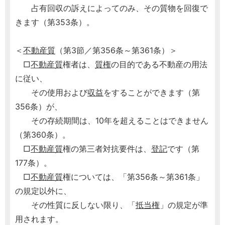
占有回収の訴えによってのみ、その質物を回復で
きます（第353条）。
＜
不動産質
（第3節／第356条～第361条）＞
□
不動産質
権者は、
質権
の目的である不動産の用法
に従い、
その使用および
収益
をすることができます（第
356条）が、
その存続期間は、10年を超えることはできません
（第360条）。
□
不動産質
権の第三者対抗要件は、
登記
です（第
177条）。
□
不動産質
権については、「第356条～第361条」
の規定以外に、
その性質に反しない限り、「
抵当権
」の規定が準
用されます。