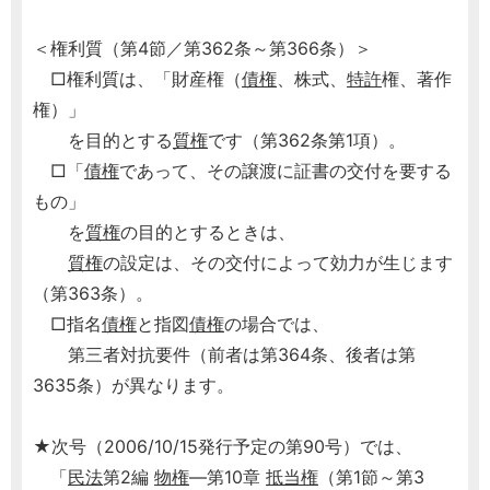
＜権利質（第4節／第362条～第366条）＞
□権利質は、「財産権（
債権
、株式、
特許
権、著作
権）」
を目的とする
質権
です（第362条第1項）。
□「
債権
であって、その譲渡に証書の交付を要する
もの」
を
質権
の目的とするときは、
質権
の設定は、その交付によって効力が生じます
（第363条）。
□指名
債権
と指図
債権
の場合では、
第三者対抗要件（前者は第364条、後者は第
3635条）が異なります。
★次号（2006/10/15発行予定の第90号）では、
「
民法
第2編
物権
―第10章
抵当権
（第1節～第3