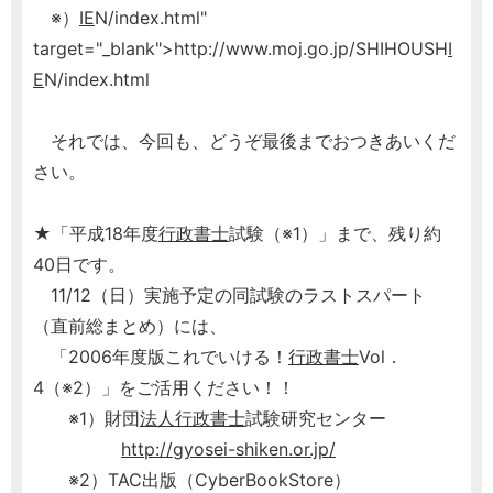
※）
IE
N/index.html"
target="_blank">http://www.moj.go.jp/SHIHOUSH
I
E
N/index.html
それでは、今回も、どうぞ最後までおつきあいくだ
さい。
★「平成18年度
行政書士
試験（※1）」まで、残り約
40日です。
11/12（日）実施予定の同試験のラストスパート
（直前総まとめ）には、
「2006年度版これでいける！
行政書士
Vol．
4（※2）」をご活用ください！！
※1）財団
法人
行政書士
試験研究センター
http://gyosei-shiken.or.jp/
※2）TAC出版（CyberBookStore）