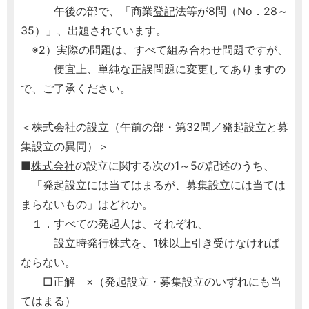
午後の部で、「商業
登記
法等が8問（No．28～
35）」、出題されています。
※2）実際の問題は、すべて組み合わせ問題ですが、
便宜上、単純な正誤問題に変更してありますの
で、ご了承ください。
＜
株式会社
の設立（午前の部・第32問／発起設立と募
集設立の異同）＞
■
株式会社
の設立に関する次の1～5の記述のうち、
「発起設立には当てはまるが、募集設立には当ては
まらないもの」はどれか。
１．すべての発起人は、それぞれ、
設立時発行株式を、1株以上引き受けなければ
ならない。
□正解 ×（発起設立・募集設立のいずれにも当
てはまる）