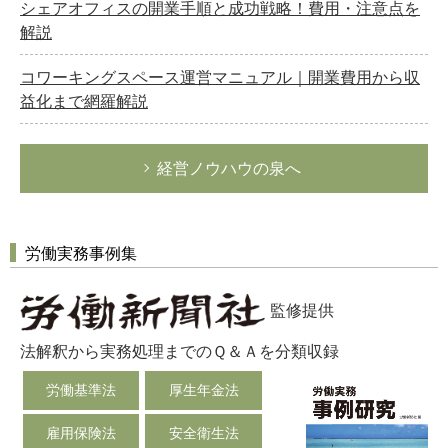
シェアオフィスの開業手順と成功戦略！費用・注意点を
解説
コワーキングスペース運営マニュアル｜開業費用から収
益化まで網羅解説
経営ノウハウの泉へ
労働実務事例集
監修提供
法解釈から実務処理までのＱ＆Ａを分類収録
労働基準法
厚生年金法
雇用保険法
安全衛生法