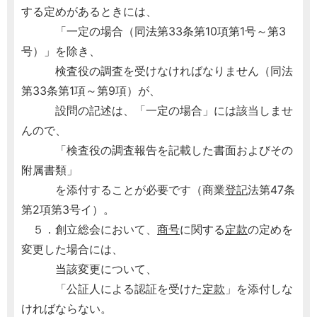
する定めがあるときには、
「一定の場合（同法第33条第10項第1号～第3
号）」を除き、
検査役の調査を受けなければなりません（同法
第33条第1項～第9項）が、
設問の記述は、「一定の場合」には該当しませ
んので、
「検査役の調査報告を記載した書面およびその
附属書類」
を添付することが必要です（商業
登記
法第47条
第2項第3号イ）。
５．創立総会において、
商号
に関する
定款
の定めを
変更した場合には、
当該変更について、
「公証人による認証を受けた
定款
」を添付しな
ければならない。