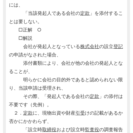
には、
「当該発起人である会社の
定款
」を添付するこ
とは要しない。
□正解 ○
□解説
会社が発起人となっている
株式会社
の設立
登記
の申請がなされた場合、
添付書類により、会社が他の会社の発起人とな
ることが、
明らかに会社の目的外であると認められない限
り、当該申請は受理され、
その際、「発起人である会社の
定款
」の添付は
不要です（先例）。
２．
定款
に、現物出資や財産
引受
けの記載があるか
否かにかかわらず、
「設立時
取締役
および設立時
監査役
の調査報告