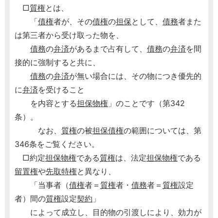
□
質権
とは、
「
債権
者が、その
債権
の
担保
として、
債務
者また
は第三者から受け取った物を、
債務
の
弁済
があるまで占有して、
債務
の
弁済
を間
接的に強制すると共に、
債務
の
弁済
が無い場合には、その物につき優先的
に
弁済
を受けること
を内容とする
担保
物権
」のことです（第342
条）。
なお、
質権
の被
担保
債権
の範囲については、第
346条をご覧ください。
□約定
担保
物権
である
質権
は、法定
担保
物権
である
留置権
や
先取特権
と異なり、
「当事者（
債権
者＝
質権
者・
債務
者＝
質権
設定
者）間の
質権
設定
契約
」
によって成立し、目的物の引渡しにより、効力が