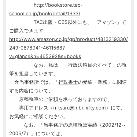
http://bookstore.tac-
school.co.jp/book/detail/1933/
TAC出版・CBS以外にも、「アマゾン」で
ご購入できます。
http://www.amazon.co.jp/gp/product/4813219330/
249-0878941-4611568?
v=glance&n=465392&s=books
なお、私は、「行政法科目のすべて」の執
筆を担当しています。
☆当事務所では、「
行政書士
の受験・業務」に関連
する内容について、
原稿執筆のご依頼を承っておりますので、
専用アドレス（
n-tsuru@mbr.nifty.com
）にて、
お気軽にご相談ください。
なお、「当事務所の原稿執筆実績（2002/12～
2006/7）」については、