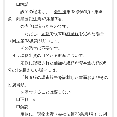
□解説
設問の記述は、「
会社法
第38条第1項・第40
条、商業
登記
法第47条第3項」
の内容に沿ったものです。
ただし、
定款
で設立時
取締役
を定めた場合
（同法第38条第3項）には、
その添付は不要です。
４．現物出資の目的たる財産について、
定款
に記載された価額の総額が
資本
金の額の5
分の1を超えない場合には、
「検査役の調査報告を記載した書面およびその
附属書類」
を添付することは要しない。
□正解 ×
□解説
定款
に、現物出資（
会社法
第28条第1号）に関