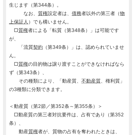
生じます（第344条）。
なお、
質権
設定者は、
債務
者以外の第三者（
物
上保証人
）でも構いません。
□
質権
者による「転質（第348条）」は可能です
が、
「流質
契約
（第349条）」は、認められていませ
ん。
□
質権
の目的物は譲り渡すことができなければなら
ず（第343条）、
その種類により、「動産質、
不動産質
、権利質」
の3種類に分類できます。
＜動産質（第2節／第352条～第355条）＞
□動産質の第三者対抗要件は、占有であり（第352
条）、
動産
質権
者が、質物の占有を奪われたときは、