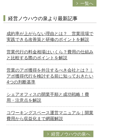
一覧へ
経営ノウハウの泉より最新記事
成約率が上がらない理由とは？ 営業現場で
実践できる改善策と研修のポイントを解説
営業代行の料金相場はいくら？費用の仕組み
と比較する際のポイントを解説
営業のアポ獲得を外注するべき会社とは？｜
アポ獲得代行を検討する前に知っておきたい
4つの判断基準
シェアオフィスの開業手順と成功戦略！費
用・注意点を解説
コワーキングスペース運営マニュアル｜開業
費用から収益化まで網羅解説
経営ノウハウの泉へ