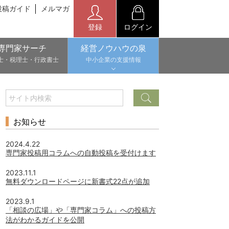
投稿ガイド
メルマガ
登録
ログイン
専門家サーチ
経営ノウハウの泉
士・税理士・行政書士
中小企業の支援情報
お知らせ
2024.4.22
専門家投稿用コラムへの自動投稿を受付けます
2023.11.1
無料ダウンロードページに新書式22点が追加
2023.9.1
「相談の広場」や「専門家コラム」への投稿方
法がわかるガイドを公開