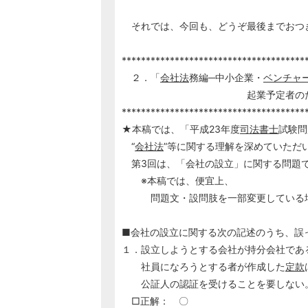
それでは、今回も、どうぞ最後までおつ
**************************************
２．「
会社法
務編─中小企業・
ベンチャ
起業予定者のため
**************************************
★本稿では、「平成23年度
司法書士
試験問
“
会社法
”等に関する理解を深めていただ
第3回は、「会社の設立」に関する問題
※本稿では、便宜上、
問題文・設問肢を一部変更している場
■会社の設立に関する次の記述のうち、誤
１．設立しようとする会社が持分会社であ
社員になろうとする者が作成した
定款
公証人の認証を受けることを要しない
□正解： 〇