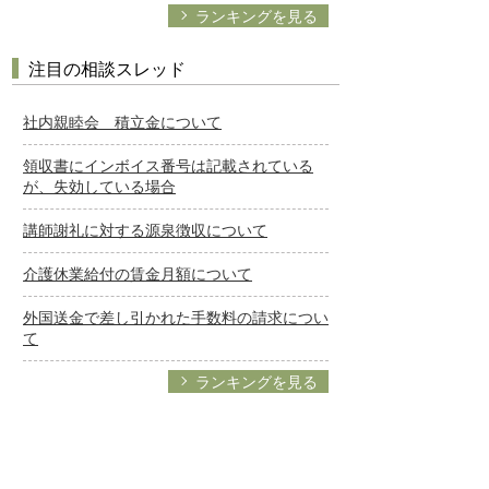
ランキングを見る
注目の相談スレッド
社内親睦会 積立金について
領収書にインボイス番号は記載されている
が、失効している場合
講師謝礼に対する源泉徴収について
介護休業給付の賃金月額について
外国送金で差し引かれた手数料の請求につい
て
ランキングを見る