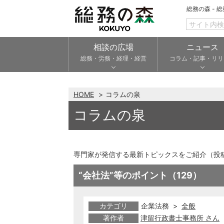
総務の森 - 
相談の広場
ニュース
総務・労務・経理・経営
コラム・記事・リリ
HOME
コラムの泉
コラムの泉
専門家が発信する最新トピックスをご紹介（投
“会社法”等のポイント（129）
カテゴリ
企業法務 >
全般
著作者
津留行政書士事務所 さん