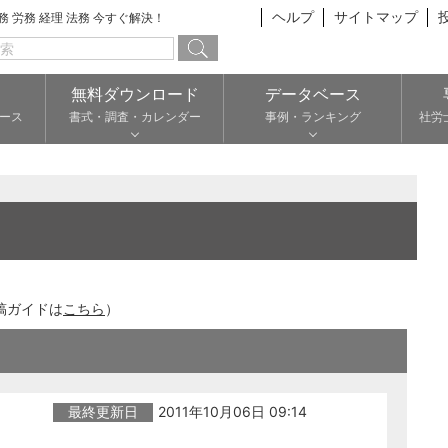
ヘルプ
サイトマップ
総務 労務 経理 法務 今すぐ解決！
無料ダウンロード
データベース
ース
書式・調査・カレンダー
事例・ランキング
社労
稿ガイドは
こちら
）
最終更新日
2011年10月06日 09:14