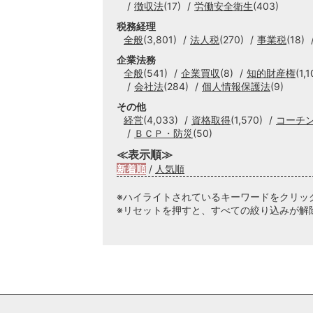
徴収法
(17)
労働安全衛生
(403)
税務経理
全般
(3,801)
法人税
(270)
事業税
(18)
企業法務
全般
(541)
企業買収
(8)
知的財産権
(1,1
会社法
(284)
個人情報保護法
(9)
その他
経営
(4,033)
資格取得
(1,570)
コーチ
ＢＣＰ・防災
(50)
≪表示順≫
新着順
/
人気順
※ハイライトされているキーワードをクリッ
※リセットを押すと、すべての絞り込みが解