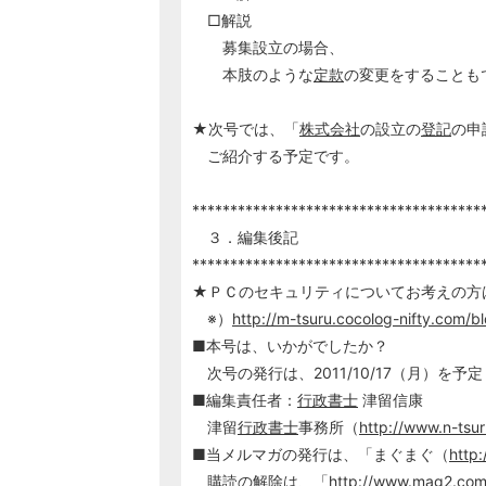
□解説
募集設立の場合、
本肢のような
定款
の変更をすることも
★次号では、「
株式会社
の設立の
登記
の申
ご紹介する予定です。
**************************************
３．編集後記
**************************************
★ＰＣのセキュリティについてお考えの方
※）
http://m-tsuru.cocolog-nifty.com/
■本号は、いかがでしたか？
次号の発行は、2011/10/17（月）を予
■編集責任者：
行政書士
津留信康
津留
行政書士
事務所（
http://www.n-tsu
■当メルマガの発行は、「まぐまぐ（
http
購読の解除は、「
http://www.mag2.co