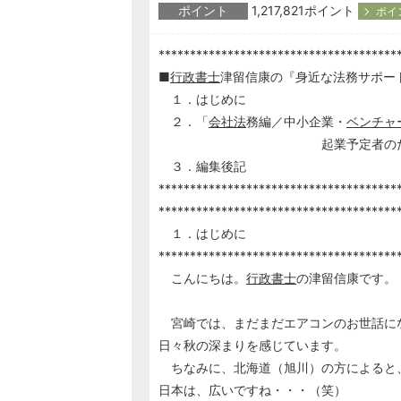
ポイント
1,217,821ポイント
ポイ
**************************************
■
行政書士
津留信康の『身近な法務サポートマガ
１．はじめに
２．「
会社法
務編／中小企業・
ベンチャ
起業予定者のため
３．編集後記
**************************************
**************************************
１．はじめに
**************************************
こんにちは。
行政書士
の津留信康です。
宮崎では、まだまだエアコンのお世話に
日々秋の深まりを感じています。
ちなみに、北海道（旭川）の方によると
日本は、広いですね・・・（笑）