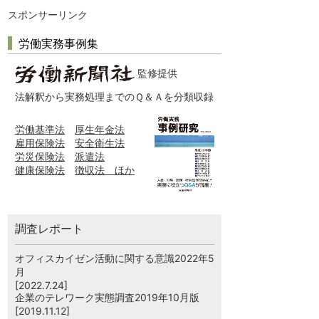
スポンサーリンク
労働実務事例集
監修提供
法解釈から実務処理までのＱ＆Ａを分類収録
労働基準法
厚生年金法
雇用保険法
安全衛生法
労災保険法
派遣法
健康保険法
徴収法 ほか
調査レポート
オフィスカイゼン活動に関する意識2022年5
月
[2022.7.24]
企業のテレワーク実態調査2019年10月版
[2019.11.12]