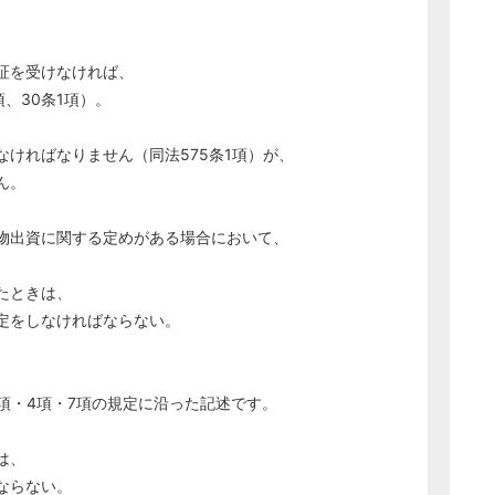
証を受けなければ、
項、30条1項）。
なければなりません（同法575条1項）が、
ん。
物出資に関する定めがある場合において、
たときは、
をしなければならない。
・2項・4項・7項の規定に沿った記述です。
は、
ならない。