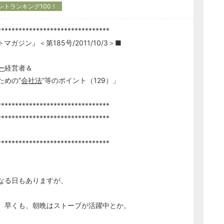
ントランキング100！
********************************
ジン』＜第185号/2011/10/3＞■
ー
経営者＆
の“
会社法
”等のポイント（129）」
********************************
********************************
********************************
なる日もありますが、
、早くも、朝晩はストーブが活躍中とか。