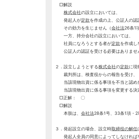
□解説
株式会社
の設立においては、
発起人が
定款
を作成の上、公証人の認
その効力を生じません（
会社法
26条1
一方、持分会社の設立においては、
社員になろうとする者が
定款
を作成し
公証人の認証を受ける必要はありませ
２．設立しようとする
株式会社
の
定款
に現
裁判所は、検査役からの報告を受け、
当該現物出資に係る事項を不当と認め
当該現物出資に係る事項を変更する決定
□正解： 〇
□解説
本肢は、
会社法
28条1号、33条1項
３．発起設立の場合、設立時
取締役の解任
発起人全員の同意によってしなければ