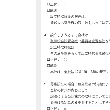
□正解： ×
□解説
設立時
取締役の解任
は、
発起人の
議決権
の過半数をもって決定
４．設立しようとする会社が
取締役会設置会社
（
委員会設置会社
を
設立時
取締役
は、
その過半数をもって設立時
代表取締役
□正解： 〇
□解説
本肢は、
会社法
47条1項・3項の規定
５．募集設立の場合、創立総会の決議によ
全部の株式の内容として
譲渡による当該株式の取得について当
を設ける
定款
の変更をすることはでき
□正解： ×