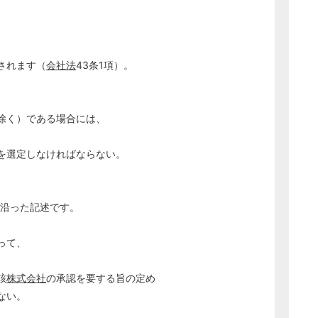
されます（
会社法
43条1項）。
除く）である場合には、
を選定しなければならない。
に沿った記述です。
って、
該
株式会社
の承認を要する旨の定め
ない。