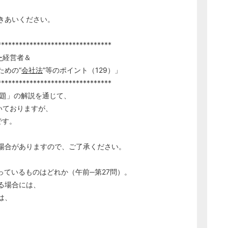
きあいください。
********************************
ー
経営者＆
の“
会社法
”等のポイント（129）」
********************************
題」の解説を通じて、
いておりますが、
です。
合がありますので、ご了承ください。
っているものはどれか（午前─第27問）。
る場合には、
は、
。