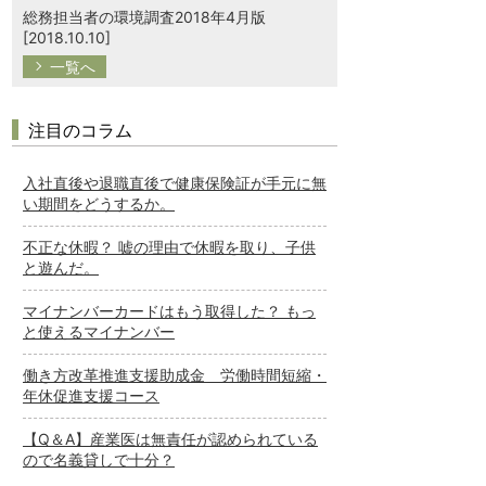
総務担当者の環境調査2018年4月版
[2018.10.10]
一覧へ
注目のコラム
入社直後や退職直後で健康保険証が手元に無
い期間をどうするか。
不正な休暇？ 嘘の理由で休暇を取り、子供
と遊んだ。
マイナンバーカードはもう取得した？ もっ
と使えるマイナンバー
働き方改革推進支援助成金 労働時間短縮・
年休促進支援コース
【Q＆A】産業医は無責任が認められている
ので名義貸しで十分？