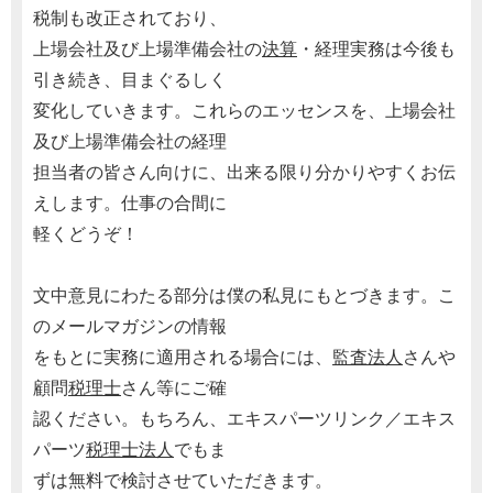
税制も改正されており、
上場会社及び上場準備会社の
決算
・経理実務は今後も
引き続き、目まぐるしく
変化していきます。これらのエッセンスを、上場会社
及び上場準備会社の経理
担当者の皆さん向けに、出来る限り分かりやすくお伝
えします。仕事の合間に
軽くどうぞ！
文中意見にわたる部分は僕の私見にもとづきます。こ
のメールマガジンの情報
をもとに実務に適用される場合には、
監査法人
さんや
顧問
税理士
さん等にご確
認ください。もちろん、エキスパーツリンク／エキス
パーツ
税理士
法人
でもま
ずは無料で検討させていただきます。