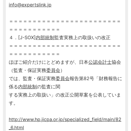
info@expertslink.jp
＝＝＝＝＝＝＝＝＝＝＝＝＝＝＝＝＝＝＝＝＝＝＝＝
＝＝＝＝＝＝＝＝＝＝＝
４．[J-SOX]
内部統制
監査実務上の取扱いの改正
＝＝＝＝＝＝＝＝＝＝＝＝＝＝＝＝＝＝＝＝＝＝＝＝
＝＝＝＝＝＝＝＝＝＝＝
ほぼご紹介だけにとどめますが、日本
公認会計士
協会
（監査・保証実務
委員会
）
では、監査・保証実務
委員会
報告第82号「財務報告に
係る
内部統制
の監査に関
する実務上の取扱い」の改正公開草案を公表していま
す。
http://www.hp.jicpa.or.jp/specialized_field/main/82
_6.html