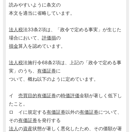
読みやすいように条文の
本文を適当に省略しています。
法人税
法33条2項は、「政令で定める事実」が生じた
場合において、
評価損
の
損金
算入を認めています。
法人税
法施行令68条2項は、上記の「政令で定める事
実」のうち、
有価証券
に
ついて、概ね以下のように定めています。
イ
売買目的有価証券
の
時価評価
金額が著しく低下し
たこと。
ロ イに規定する
有価証券
以外の
有価証券
について、
その
有価証券
を発行する
法人
の
資産
状態が著しく悪化したため、その価額が著