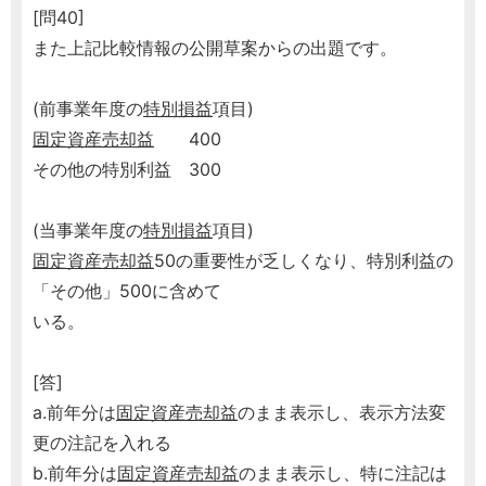
[問40]
また上記比較情報の公開草案からの出題です。
(前事業年度の
特別損益
項目)
固定資産売却益
400
その他の特別利益 300
(当事業年度の
特別損益
項目)
固定資産売却益
50の重要性が乏しくなり、特別利益の
「その他」500に含めて
いる。
[答]
a.前年分は
固定資産売却益
のまま表示し、表示方法変
更の注記を入れる
b.前年分は
固定資産売却益
のまま表示し、特に注記は