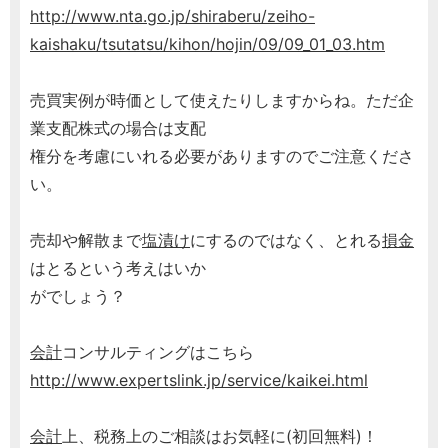
http://www.nta.go.jp/shiraberu/zeiho-
kaishaku/tsutatsu/kihon/hojin/09/09_01_03.htm
売買実例が時価として使えたりしますからね。ただ企
業支配株式の場合は支配
権分を考慮にいれる必要がありますのでご注意くださ
い。
売却や解散まで
塩漬け
にするのではなく、とれる
損金
はとるという考えはいか
がでしょう？
会計
コンサルティングはこちら
http://www.expertslink.jp/service/kaikei.html
会計
上、税務上のご相談はお気軽に(初回無料)！