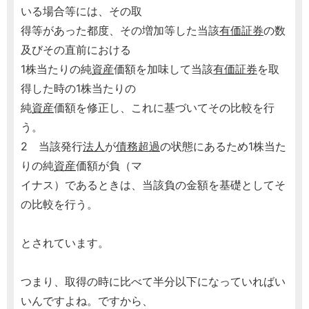
いる場合等には、その取
得等があった都度、その増加等した当該
有価証券
の数
及びその直前における
1株当たりの純
資産
価額を加味して当該
有価証券
を取
得した時の1株当たりの
純
資産
価額を修正し、これに基づいてその比較を行
う。
2 当該発行
法人
が
債務超過
の状態にあるため1株当た
りの純
資産
価額が負（マ
イナス）であるときは、当該負の金額を基礎としてそ
の比較を行う。
とされています。
つまり、取得の時に比べて半分以下になっていればい
いんですよね。ですから、