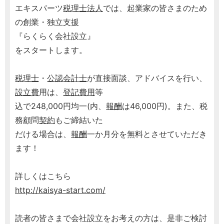
エキスパーツ
税理士
法人
では、起業家の皆さまのため
の創業・独立支援
『らくらく会社設立』
をスタートします。
税理士
・
公認会計士
が直接面談、アドバイスを行い、
設立費
用は、
登記
費用
等
込で248,000円均一(内、
報酬
は46,000円)。また、税
務顧問
契約
もご締結いた
だける場合は、
報酬
一か月分を無料とさせていただき
ます！
詳しくはこちら
http://kaisya-start.com/
読者の皆さまで会社設立をお考えの方は、是非ご検討