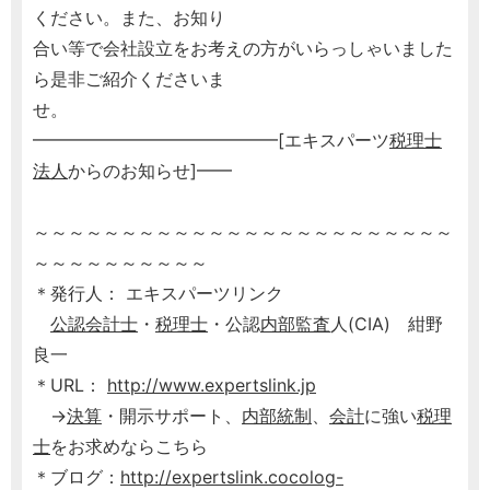
ください。また、お知り
合い等で会社設立をお考えの方がいらっしゃいました
ら是非ご紹介くださいま
せ。
━━━━━━━━━━━━━━[エキスパーツ
税理士
法人
からのお知らせ]━━
～～～～～～～～～～～～～～～～～～～～～～～～
～～～～～～～～～～
＊発行人： エキスパーツリンク
公認会計士
・
税理士
・公認
内部監査
人(CIA) 紺野
良一
＊URL：
http://www.expertslink.jp
→
決算
・開示サポート、
内部統制
、
会計
に強い
税理
士
をお求めならこちら
＊ブログ：
http://expertslink.cocolog-