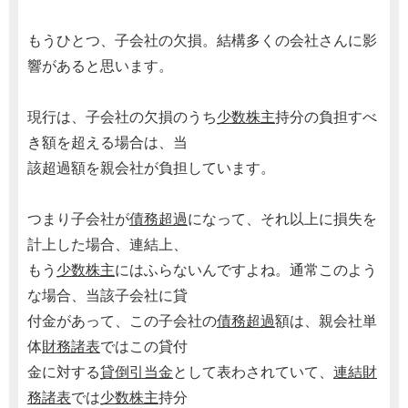
もうひとつ、子会社の欠損。結構多くの会社さんに影
響があると思います。
現行は、子会社の欠損のうち
少数株主
持分の負担すべ
き額を超える場合は、当
該超過額を親会社が負担しています。
つまり子会社が
債務超過
になって、それ以上に損失を
計上した場合、連結上、
もう
少数株主
にはふらないんですよね。通常このよう
な場合、当該子会社に貸
付金があって、この子会社の
債務超過
額は、親会社単
体
財務諸表
ではこの貸付
金に対する
貸倒引当金
として表わされていて、
連結財
務諸表
では
少数株主
持分