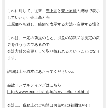
これに対して、従来、
売上高
と
売上原価
の総額で表示
していたが、
売上高
と売
上原価を
相殺
し、純額で表示する方法へ変更する場合
これは、一定の前提のもと、損益の認識又は測定の変
更を伴うものであるので
会計方針
の変更として取り扱われるということになり
ます。
詳細は上記原本にあたってくださいね。
会計
コンサルティングはこちら
http://www.expertslink.jp/service/kaikei.html
会計
上、税務上のご相談はお気軽に(初回無料)！