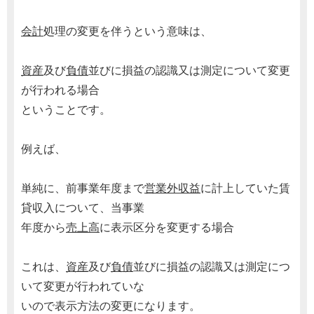
会計
処理の変更を伴うという意味は、
資産
及び
負債
並びに損益の認識又は測定について変更
が行われる場合
ということです。
例えば、
単純に、前事業年度まで
営業外収益
に計上していた賃
貸収入について、当事業
年度から
売上高
に表示区分を変更する場合
これは、
資産
及び
負債
並びに損益の認識又は測定につ
いて変更が行われていな
いので表示方法の変更になります。