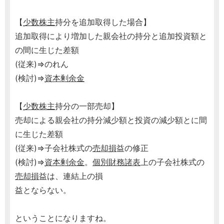
【
少数株主
持分を追加取得した場合】
追加取得により増加した親会社の持分と追加投資額と
の間に生じた差額
(従来)⇒のれん
(検討)⇒
資本剰余金
【
少数株主
持分の一部売却】
売却による親会社の持分減少額と投資の減少額とに間
に生じた差額
(従来)⇒子会社株式の
売却損
益の修正
(検討)⇒
資本剰余金
。
個別財務諸表
上の子会社株式の
売却損
益は、連結上の損
益とならない。
ということになりますね。