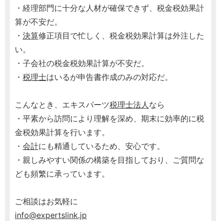
・経理部門に十分な人材が確保できず、税金税効果計
算が不安だ。
・
決算
修正項目で忙しく、税金税効果計算は外注した
い。
・子会社の税金税効果計算が不安だ。
・
税理士
はいるが申告書作成のみの対応だ。
こんなとき、エキスパーツ
税理士
法人
なら
・平素から訪問により理解を深め、期末に効率的に税
金税効果計算を行います。
・
会計
にも精通しているため、安心です。
・親しみやすい関係の構築を目指しており、ご質問な
ども頻繁に承っています。
ご相談はお気軽に
info@expertslink.jp