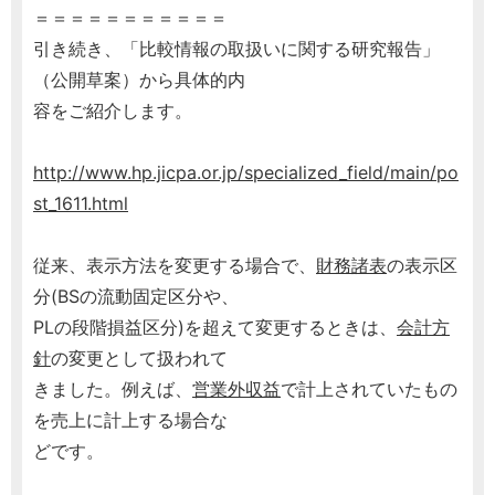
＝＝＝＝＝＝＝＝＝＝＝
引き続き、「比較情報の取扱いに関する研究報告」
（公開草案）から具体的内
容をご紹介します。
http://www.hp.jicpa.or.jp/specialized_field/main/po
st_1611.html
従来、表示方法を変更する場合で、
財務諸表
の表示区
分(BSの流動固定区分や、
PLの段階損益区分)を超えて変更するときは、
会計方
針
の変更として扱われて
きました。例えば、
営業外収益
で計上されていたもの
を売上に計上する場合な
どです。