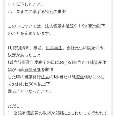
しく低下したこと。
ハ ロまでに準ずる特別の事実
このロについては、
法人税基本通達
9-1-9が概ね以下
のことを定めています。
(1)特別清算、破産、
民事再生
、会社更生の開始命令、
決定があったこと
(2)当該事業年度終了の日における1株当たり純
資産
価
額が当該
有価証券
を取得
した時の当該発行
法人
の1株当たり純
資産
価額に比し
ておおむね50％以上下
回ることとなったこと。
ただし、
1 当該
有価証券
の取得が2回以上にわたって行われて