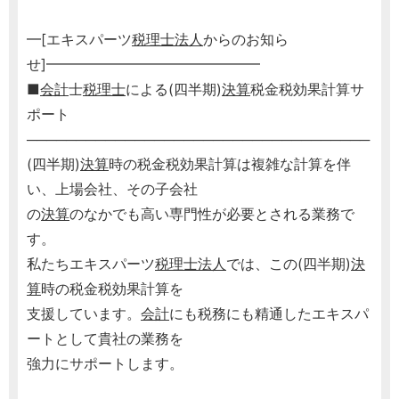
━[エキスパーツ
税理士
法人
からのお知ら
せ]━━━━━━━━━━━━━━━
■
会計
士
税理士
による(四半期)
決算
税金税効果計算サ
ポート
───────────────────────────────────
(四半期)
決算
時の税金税効果計算は複雑な計算を伴
い、上場会社、その子会社
の
決算
のなかでも高い専門性が必要とされる業務で
す。
私たちエキスパーツ
税理士
法人
では、この(四半期)
決
算
時の税金税効果計算を
支援しています。
会計
にも税務にも精通したエキスパ
ートとして貴社の業務を
強力にサポートします。