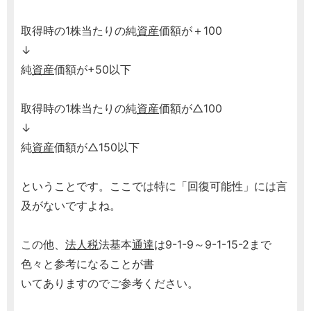
取得時の1株当たりの純
資産
価額が＋100
↓
純
資産
価額が+50以下
取得時の1株当たりの純
資産
価額が△100
↓
純
資産
価額が△150以下
ということです。ここでは特に「回復可能性」には言
及がないですよね。
この他、
法人税
法基本
通達
は9-1-9～9-1-15-2まで
色々と参考になることが書
いてありますのでご参考ください。