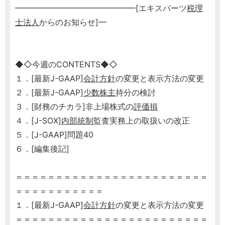
━━━━━━━━━━━━━━━[エキスパーツ
税理
士
法人
からのお知らせ]━
◆◇今週のCONTENTS◆◇
１．[最新J-GAAP]
会計方針
の変更と表示方法の変更
２．[最新J-GAAP]
少数株主
持分の検討
３．[財務のチカラ]非上場株式の
評価損
４．[J-SOX]
内部統制
監査実務上の取扱いの改正
５．[J-GAAP]問題40
６．[編集後記]
＝＝＝＝＝＝＝＝＝＝＝＝＝＝＝＝＝＝＝＝＝＝＝＝
＝＝＝＝＝＝＝＝＝＝＝
１．[最新J-GAAP]
会計方針
の変更と表示方法の変更
＝＝＝＝＝＝＝＝＝＝＝＝＝＝＝＝＝＝＝＝＝＝＝＝